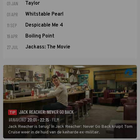
01 JAN
Taylor
01 APR
Whitstable Pearl
11 SEP
Despicable Me 4
19 APR
Boiling Point
27 JUL
Jackass: The Movie
JACK REACHER: NEVER GO BACK
TIP
VANAVOND
20:01 - 22:15
· FILM
Jack Reacher is terug! In Jack Reacher: Never Go Back kruipt Tom
Cruise weer in de huid van de keiharde ex-militair.