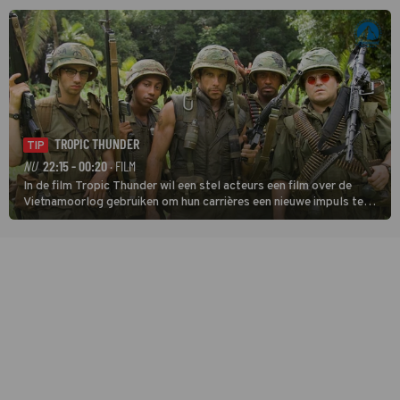
en een inspiratie voor velen. (HH)
TROPIC THUNDER
TIP
NU
22:15 - 00:20
· FILM
In de film Tropic Thunder wil een stel acteurs een film over de
Vietnamoorlog gebruiken om hun carrières een nieuwe impuls te
geven, maar tijdens de opnamen in het zuiden van Vietnam komen
ze in een oorlog tussen twee drugsbendes terecht.