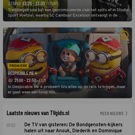
STRAKS
22:25 - 23:00
· SPORT
Traditiegetrouw bijt een gepromoveerde club het spits af in Studio
Sport Voetbal, waarbij SC Cambuur Excelsior ontvangt in de
eerste wedstrijd van het nieuwe Eredivisieseizoen. De nieuwe
oefenmeester is Johan Plat en hij wil aanvallend voetballen.
PREMIERE
DESPICABLE ME 4
NU
21:00 - 22:50
· FILM
In Despicable Me 4 probeert Gru alles op de rails te krijgen, maar
er gaat weer een hoop mis.
Laatste nieuws van TVgids.nl
MEER NIEUWS
07:52
De TV van gisteren: De Bondgenoten-kijkers
halen uit naar Anouk, Diederik en Dominique