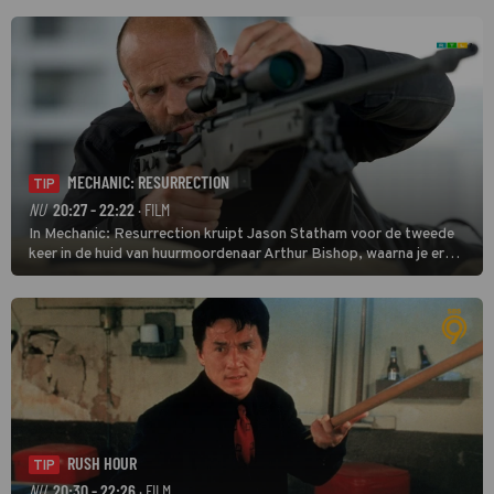
MECHANIC: RESURRECTION
TIP
NU
20:27 - 22:22
· FILM
In Mechanic: Resurrection kruipt Jason Statham voor de tweede
keer in de huid van huurmoordenaar Arthur Bishop, waarna je er
donder op kunt zeggen dat er van Bishops geplande pensioen niet
veel terechtkomt.
RUSH HOUR
TIP
NU
20:30 - 22:26
· FILM