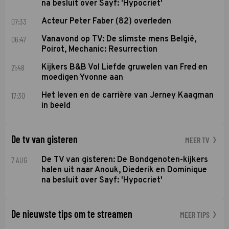
na besluit over Sayf: 'Hypocriet'
07:33
Acteur Peter Faber (82) overleden
06:47
Vanavond op TV: De slimste mens België,
Poirot, Mechanic: Resurrection
21:48
Kijkers B&B Vol Liefde gruwelen van Fred en
moedigen Yvonne aan
17:30
Het leven en de carrière van Jerney Kaagman
in beeld
De tv van gisteren
MEER TV
7 AUG
De TV van gisteren: De Bondgenoten-kijkers
halen uit naar Anouk, Diederik en Dominique
na besluit over Sayf: 'Hypocriet'
De nieuwste tips om te streamen
MEER TIPS