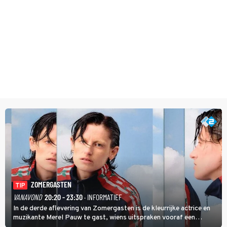
ZOMERGASTEN
TIP
VANAVOND
20:20 - 23:30
· INFORMATIEF
In de derde aflevering van Zomergasten is de kleurrijke actrice en
muzikante Merel Pauw te gast, wiens uitspraken vooraf een
boeiende avond beloven: 'Mijn ideale televisieavond is zoals mijn