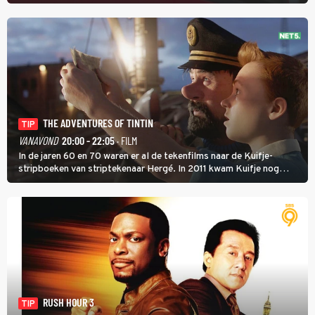
THE ADVENTURES OF TINTIN
TIP
VANAVOND
20:00 - 22:05
· FILM
In de jaren 60 en 70 waren er al de tekenfilms naar de Kuifje-
stripboeken van striptekenaar Hergé. In 2011 kwam Kuifje nog
meer tot leven in The Adventures of Tintin van Steven Spielberg.
RUSH HOUR 3
TIP