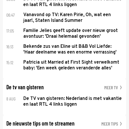
en laat RTL 4 links liggen
06:47
Vanavond op TV: Karen Pirie, Oh, wat een
jaar!, Staten Island Summer
17:05
Familie Jelies geeft update over nieuw groot
avontuur: 'Draai helemaal gevonden'
16:13
Bekende zus van Eline uit B&B Vol Liefde:
'Haar deelname was een enorme verrassing'
15:12
Patricia uit Married at First Sight verwelkomt
baby: 'Een week geleden veranderde alles'
De tv van gisteren
MEER TV
8 AUG
De TV van gisteren: Nederland is met vakantie
en laat RTL 4 links liggen
De nieuwste tips om te streamen
MEER TIPS