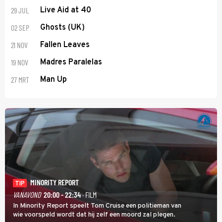
29 JUL
Live Aid at 40
02 SEP
Ghosts (UK)
21 NOV
Fallen Leaves
19 NOV
Madres Paralelas
27 MRT
Man Up
MINORITY REPORT
TIP
VANAVOND
20:00 - 22:34
· FILM
In Minority Report speelt Tom Cruise een politieman van
wie voorspeld wordt dat hij zelf een moord zal plegen.