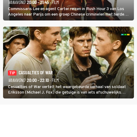
VANAVOND
20:00 - 21:45
· FILM
Commissaris Lee en agent Carter reizen in Rush Hour 3 van Los
Angeles naar Parijs om een groep Chinese criminelen met harde
hand aan te pakken.
CASUALTIES OF WAR
TIP
VANAVOND
20:00 - 22:10
· FILM
Casualties of War vertelt het waargebeurde verhaal van soldaat
Eriksson (Michael J. Fox) die getuige is van iets afschuwelijks
tijdens de Vietnamoorlog. Hij besluit uit de school te klappen.