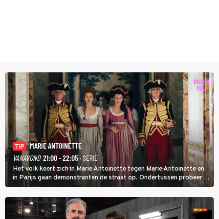
MARIE ANTOINETTE
TIP
VANAVOND
21:00 - 22:05
· SERIE
Het volk keert zich in Marie Antoinette tegen Marie Antoinette en
in Parijs gaan demonstranten de straat op. Ondertussen probeert
Marie Antoinette landgoed Saint-Cloud te kopen. Ze wil daar haar
kinderen veilig laten opgroeien.