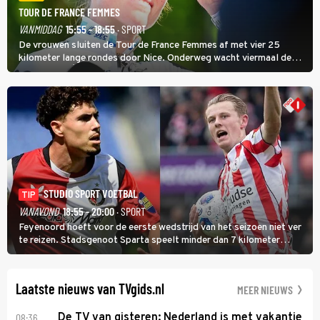
TOUR DE FRANCE FEMMES
VANMIDDAG
15:55 - 18:55
· SPORT
De vrouwen sluiten de Tour de France Femmes af met vier 25
kilometer lange rondes door Nice. Onderweg wacht viermaal de
zware Col d'Èze. Aan de finish op de Promenade des Anglais krijgt
de eindwinnaar de laatste gele trui.
STUDIO SPORT VOETBAL
TIP
VANAVOND
18:55 - 20:00
· SPORT
Feyenoord hoeft voor de eerste wedstrijd van het seizoen niet ver
te reizen. Stadsgenoot Sparta speelt minder dan 7 kilometer
verderop. Feyenoord trok de Spaanse spits Nacho Ferri aan van
KVC Westerlo uit België.
Laatste nieuws van TVgids.nl
MEER NIEUWS
08:36
De TV van gisteren: Nederland is met vakantie