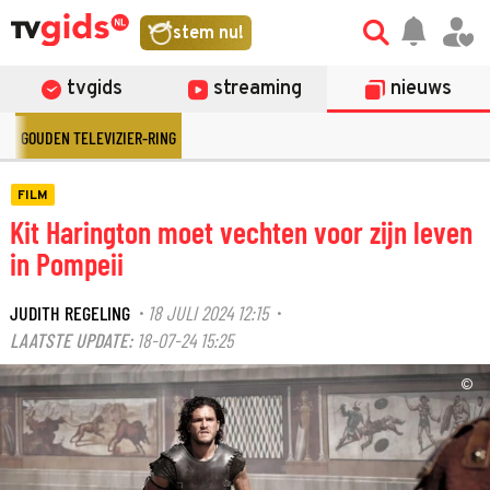
stem nu!
tvgids
streaming
nieuws
GOUDEN TELEVIZIER-RING
FILM
Kit Harington moet vechten voor zijn leven
in Pompeii
JUDITH REGELING
18 JULI 2024 12:15
·
·
LAATSTE UPDATE:
18-07-24 15:25
©