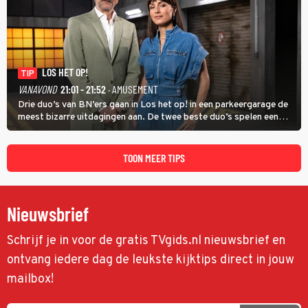
LOS HET OP!
TIP
VANAVOND
21:01 - 21:52
· AMUSEMENT
Drie duo’s van BN’ers gaan in Los het op! in een parkeergarage de
meest bizarre uitdagingen aan. De twee beste duo’s spelen een
onderlinge finale. Met in deze aflevering onder anderen cabaretiers
Nabil Aoulad Ayad en Annick Boer.
TOON MEER TIPS
Nieuwsbrief
Schrijf je in voor de gratis TVgids.nl nieuwsbrief en
ontvang iedere dag de leukste kijktips direct in jouw
mailbox!