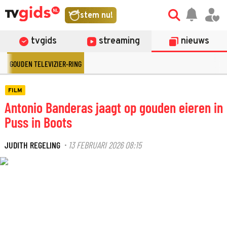
stem nu!
tvgids
streaming
nieuws
GOUDEN TELEVIZIER-RING
FILM
Antonio Banderas jaagt op gouden eieren in
Puss in Boots
JUDITH REGELING
13 FEBRUARI 2026 08:15
·
©