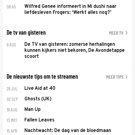
08:45
Wilfred Genee informeert in Mi dushi naar
liefdesleven Frogers: ‘Werkt alles nog?’
De tv van gisteren
MEER TV
9 AUG
De TV van gisteren: zomerse herhalingen
kunnen kijkers niet bekoren, De Avondetappe
scoort
De nieuwste tips om te streamen
MEER TIPS
29 JUL
Live Aid at 40
02 SEP
Ghosts (UK)
19 AUG
Man Up
13 MRT
Fallen Leaves
15 APR
Nachtwacht: De dag van de bloedmaan