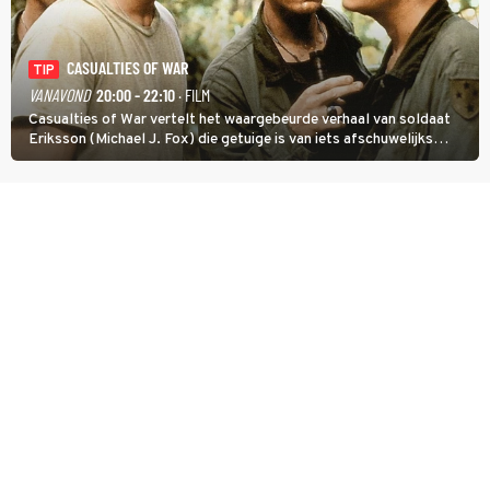
CASUALTIES OF WAR
TIP
VANAVOND
20:00 - 22:10
· FILM
Casualties of War vertelt het waargebeurde verhaal van soldaat
Eriksson (Michael J. Fox) die getuige is van iets afschuwelijks
tijdens de Vietnamoorlog. Hij besluit uit de school te klappen.