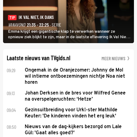
IK VAL NIET, IK DANS
TIP
VANAVOND
21:35 - 22:25
· SERIE
Emma krijgt een gigantische klap te verwerken wanneer ze
opnieuw ziek blijkt te zijn, maar in de laatste aflevering Ik Val Niet,
Ik Dans laat ze zien dat ze niet van plan is op te geven, zelfs als ze
daarvoor een ingrijpende operatie moet ondergaan.
Laatste nieuws van TVgids.nl
MEER NIEUWS
09:29
Ongemak in de Oranjezomer: Johnny de Mol
wil intieme ontboezemingen nichtje Noa niet
horen
09:13
Johan Derksen in de bres voor Wilfred Genee
na overspelgeruchten: ‘Hetze’
09:04
Gezinsuitbreiding voor Urk!-ster Mathilde
Keuter: 'De kinderen vinden het erg leuk'
08:50
Nieuws van de dag-kijkers bezorgd om Lale
Gül: 'Gaat alles goed?'