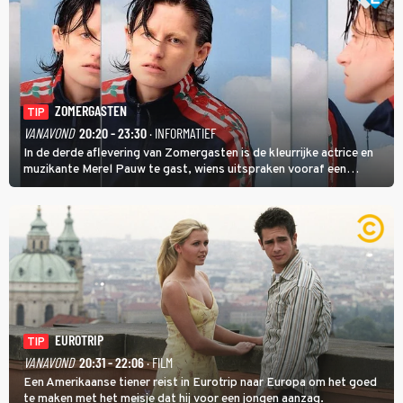
ZOMERGASTEN
TIP
VANAVOND
20:20 - 23:30
· INFORMATIEF
In de derde aflevering van Zomergasten is de kleurrijke actrice en
muzikante Merel Pauw te gast, wiens uitspraken vooraf een
boeiende avond beloven: 'Mijn ideale televisieavond is zoals mijn
identiteit: grenzeloos, absurd en vol angsten'.
EUROTRIP
TIP
VANAVOND
20:31 - 22:06
· FILM
Een Amerikaanse tiener reist in Eurotrip naar Europa om het goed
te maken met het meisje dat hij voor een jongen aanzag.