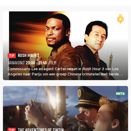
RUSH HOUR 3
TIP
VANAVOND
20:00 - 21:45
· FILM
Commissaris Lee en agent Carter reizen in Rush Hour 3 van Los
Angeles naar Parijs om een groep Chinese criminelen met harde
hand aan te pakken.
THE ADVENTURES OF TINTIN
TIP