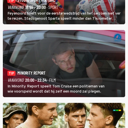
TIP
VANAVOND
18:55 - 20:00
· SPORT
Feyenoord hoeft voor de eerste wedstrijd van het seizoen niet ver
te reizen. Stadsgenoot Sparta speelt minder dan 7 kilometer
verderop. Feyenoord trok de Spaanse spits Nacho Ferri aan van
KVC Westerlo uit België.
MINORITY REPORT
TIP
VANAVOND
20:00 - 22:34
· FILM
In Minority Report speelt Tom Cruise een politieman van
wie voorspeld wordt dat hij zelf een moord zal plegen.