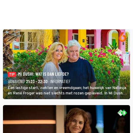
MI DUSHI: WAT IS DAN LIEFDE?
TIP
VANAVOND
21:23 - 22:30
· INFORMATIEF
Een lastige start, ziekten en vreemdgaan; het huwelijk van Natasja
en René Froger was niet slechts met rozen geplaveid. In Mi Dushi:
Wat Is Dan Liefde? neemt Wilfred Genee het showbizzkoppel mee
uit vissen om het over de liefde te hebben.