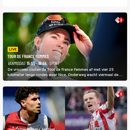
LIVE
TOUR DE FRANCE FEMMES
VANMIDDAG
15:55 - 18:55
· SPORT
De vrouwen sluiten de Tour de France Femmes af met vier 25
kilometer lange rondes door Nice. Onderweg wacht viermaal de
zware Col d'Èze. Aan de finish op de Promenade des Anglais krijgt
de eindwinnaar de laatste gele trui.
STUDIO SPORT VOETBAL