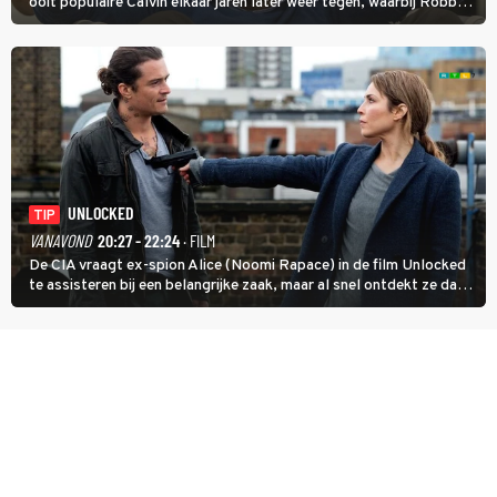
ooit populaire Calvin elkaar jaren later weer tegen, waarbij Robbie,
inmiddels supergespierd en werkzaam voor de CIA, Calvins hulp
goed kan gebruiken.
UNLOCKED
TIP
VANAVOND
20:27 - 22:24
· FILM
De CIA vraagt ex-spion Alice (Noomi Rapace) in de film Unlocked
te assisteren bij een belangrijke zaak, maar al snel ontdekt ze dat
degene die haar aanstelde kwade bedoelingen heeft.