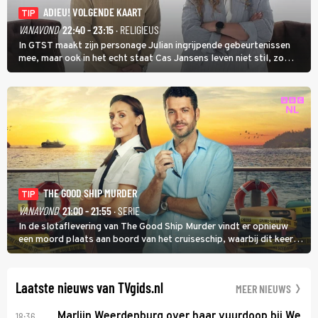
ADIEU! VOLGENDE KAART
TIP
VANAVOND
22:40 - 23:15
· RELIGIEUS
In GTST maakt zijn personage Julian ingrijpende gebeurtenissen
mee, maar ook in het echt staat Cas Jansens leven niet stil, zo
vertelt hij in Adieu! Volgende Kaart.
THE GOOD SHIP MURDER
TIP
VANAVOND
21:00 - 21:55
· SERIE
In de slotaflevering van The Good Ship Murder vindt er opnieuw
een moord plaats aan boord van het cruiseschip, waarbij dit keer
een bemanningslid het slachtoffer is en kapitein Marlowe de dader
lijkt te zijn.
Laatste nieuws van TVgids.nl
MEER NIEUWS
18:36
Marlijn Weerdenburg over haar vuurdoop bij We