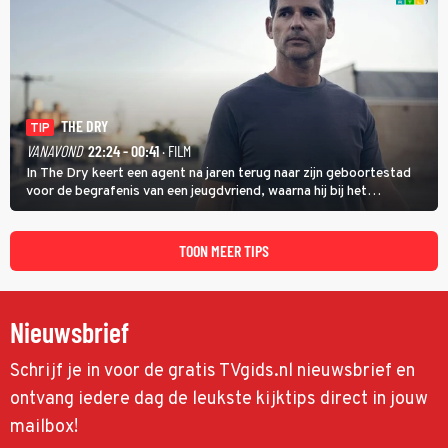
THE DRY
TIP
VANAVOND
22:24 - 00:41
· FILM
In The Dry keert een agent na jaren terug naar zijn geboortestad
voor de begrafenis van een jeugdvriend, waarna hij bij het
onderzoeken van diens dood een verband begint te vermoeden
met een oude zaak.
TOON MEER TIPS
Nieuwsbrief
Schrijf je in voor de gratis TVgids.nl nieuwsbrief en
ontvang iedere dag de leukste kijktips direct in jouw
mailbox!