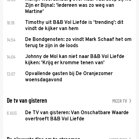
Zijn er Bijna!: 'Iedereen was zo weg van
Martine'
16:19
Timothy uit B&B Vol Liefde is 'trending': dit
vindt de kijker van hem
14:54
De Bondgenoten: zo vindt Mark Schaaf het om
terug te zijn in de loods
14:04
Johnny de Mol kan niet naar B&B Vol Liefde
kijken: 'Krijg er kromme tenen van'
13:07
Opvallende gasten bij De Oranjezomer
woensdagavond
De tv van gisteren
MEER TV
6 AUG
De TV van gisteren: Van Onschatbare Waarde
overtroeft B&B Vol Liefde