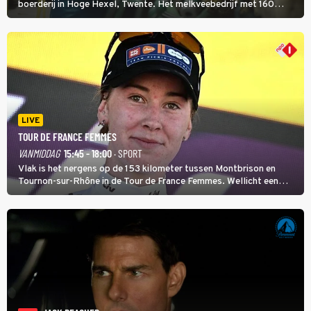
boerderij in Hoge Hexel, Twente. Het melkveebedrijf met 160
koeien moest sluiten, omdat het dicht bij een Natura 2000-gebied
ligt. In de serie heerst er een gevaarlijke veeziekte.
LIVE
TOUR DE FRANCE FEMMES
VANMIDDAG
15:45 - 18:00
· SPORT
Vlak is het nergens op de 153 kilometer tussen Montbrison en
Tournon-sur-Rhône in de Tour de France Femmes. Wellicht een
kans voor Nienke Vinke, die vorig jaar de witte trui won.