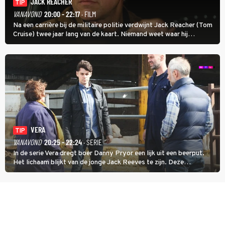
JACK REACHER
TIP
VANAVOND
20:00 - 22:17
· FILM
Na een carrière bij de militaire politie verdwijnt Jack Reacher (Tom
Cruise) twee jaar lang van de kaart. Niemand weet waar hij
uithangt, totdat moordverdachte James Barr naar hem vraagt.
VERA
TIP
VANAVOND
20:25 - 22:24
· SERIE
In de serie Vera dregt boer Danny Pryor een lijk uit een beerput.
Het lichaam blijkt van de jonge Jack Reeves te zijn. Deze
homoseksuele woonwagenbewoner had gebroken met zijn familie
en verliet het kamp met slaande ruzie.