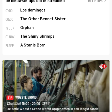
De nieuwste tips om te streamen
MEER TIPS
01:00
Los domingos
00:00
The Other Bennet Sister
19 JUN
Orphan
01 NOV
The Shiny Shrimps
21 SEP
A Star Is Born
WOESTE GROND
TIP
VANAVOND
19:20 - 20:00
· SERIE
De serie Woeste Grond wordt opgenomen in een leegstaande