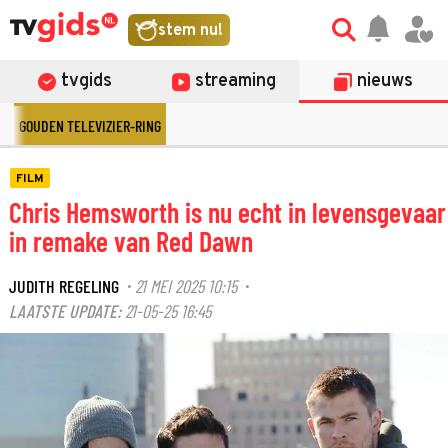
stem nu!
tvgids
streaming
nieuws
GOUDEN TELEVIZIER-RING
FILM
Chris Hemsworth is nu echt in levensgevaar
in remake van Red Dawn
JUDITH REGELING
21 MEI 2025 10:15
·
·
LAATSTE UPDATE:
21-05-25 16:45
©