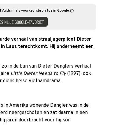
TVgids.nl als voorkeursbron toe in Google.
DS.NL JE GOOGLE-FAVORIET
rde verhaal van straaljagerpiloot Dieter
 in Laos terechtkomt. Hij onderneemt een
zo in de ban van Dieter Denglers verhaal
taire
Little Dieter Needs to Fly
(1997), ook
r diens helse Vietnamdrama.
ls in Amerika wonende Dengler was in de
werd neergeschoten en zat daarna in een
j jaren doorbracht voor hij kon