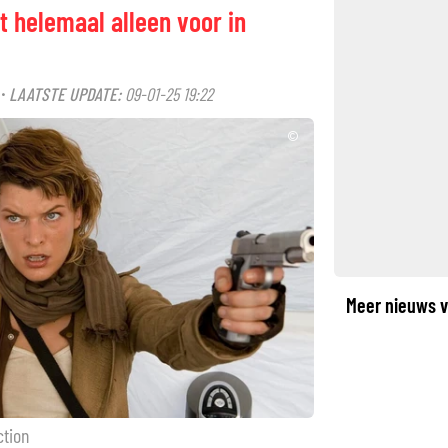
et helemaal alleen voor in
LAATSTE UPDATE:
09-01-25 19:22
·
©
Meer nieuws v
ction