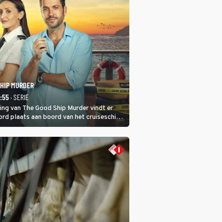
SHIP MURDER
1:55
· SERIE
ring van The Good Ship Murder vindt er
rd plaats aan boord van het cruiseschip,
 een bemanningslid het slachtoffer is en
de dader lijkt te zijn.