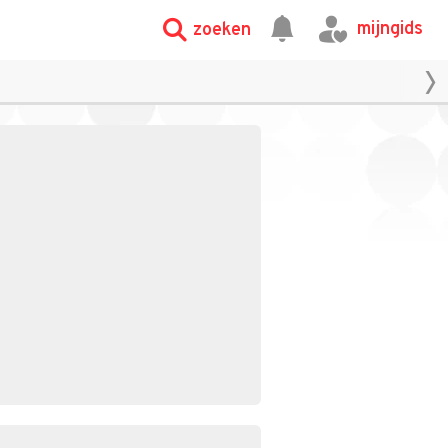
mijngids
zoeken