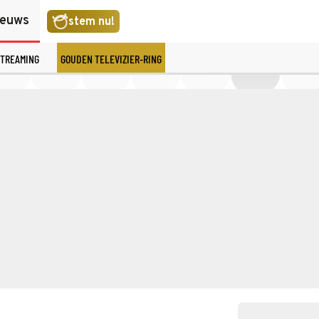
ieuws
stem nu!
TREAMING
GOUDEN TELEVIZIER-RING