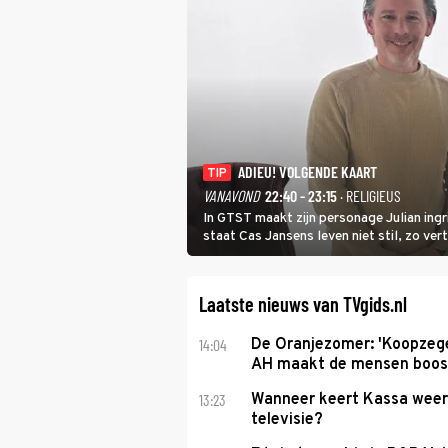
ADIEU! VOLGENDE KAART
TIP
VANAVOND
22:40 - 23:15
· RELIGIEUS
In GTST maakt zijn personage Julian ing
staat Cas Jansens leven niet stil, zo vert
Laatste nieuws van TVgids.nl
14:04
De Oranjezomer: 'Koopzeg
AH maakt de mensen boos
13:23
Wanneer keert Kassa weer
televisie?