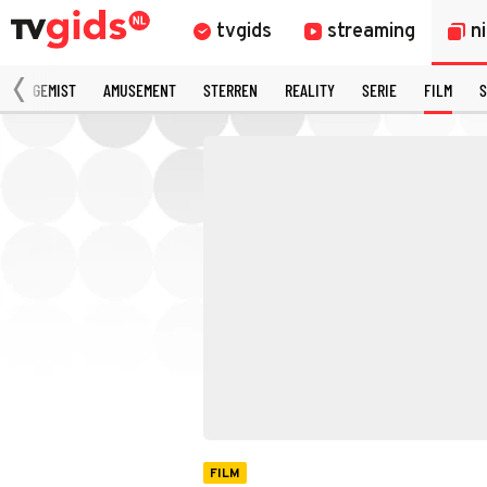
tvgids
streaming
n
N
GEMIST
AMUSEMENT
STERREN
REALITY
SERIE
FILM
S
FILM