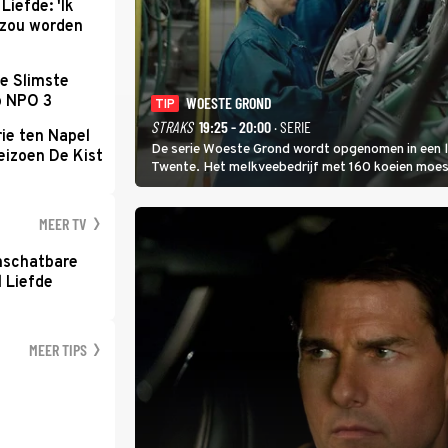
Liefde: 'Ik
d zou worden
e Slimste
p NPO 3
WOESTE GROND
TIP
STRAKS
19:25 - 20:00
· SERIE
ie ten Napel
De serie Woeste Grond wordt opgenomen in een l
eizoen De Kist
Twente. Het melkveebedrijf met 160 koeien moest 
2000-gebied ligt. In de serie heerst er een gevaar
MEER TV
nschatbare
 Liefde
MEER TIPS