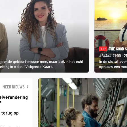
THE GOOD 
TIP
STRAKS
21:00 - 2
rijpende gebeurtenissen mee, maar ook in het echt
In de slotafleve
elt hij in Adieu! Volgende Kaart.
opnieuw een moo
waarbij dit keer
kapitein Marlowe 
MEER NIEUWS
elverandering
'
 terug op