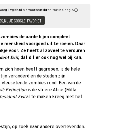
. Voeg TVgids.nl als voorkeursbron toe in Google.
DS.NL JE GOOGLE-FAVORIET
zombies de aarde bijna compleet
de mensheid voorgoed uit te roeien. Daar
okje voor. Ze heeft al zoveel te verduren
dent Evil
, dat dit er ook nog wel bij kan.
om zich heen heeft gegrepen, is de hele
tijn veranderd en de steden zijn
 vleesetende zombies rond. Een van de
il: Extinction
is de stoere Alice (Milla
esident Evil
al te maken kreeg met het
stijn, op zoek naar andere overlevenden.