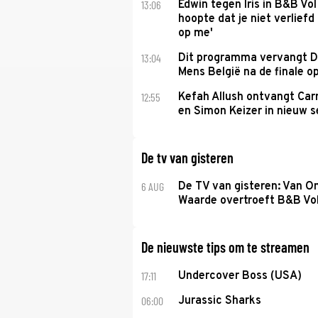
13:06
Edwin tegen Iris in B&B Vol 
hoopte dat je niet verlief
op me'
13:04
Dit programma vervangt D
Mens België na de finale o
12:55
Kefah Allush ontvangt Carr
en Simon Keizer in nieuw s
De tv van gisteren
6 AUG
De TV van gisteren: Van O
Waarde overtroeft B&B Vol
De nieuwste tips om te streamen
17:11
Undercover Boss (USA)
06:00
Jurassic Sharks