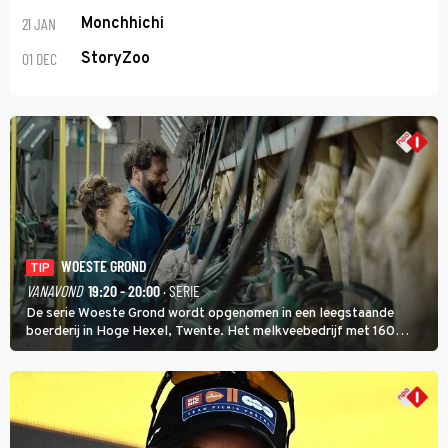
21 JAN
Monchhichi
01 DEC
StoryZoo
WOESTE GROND
TIP
VANAVOND
19:20 - 20:00
· SERIE
De serie Woeste Grond wordt opgenomen in een leegstaande
boerderij in Hoge Hexel, Twente. Het melkveebedrijf met 160
koeien moest sluiten, omdat het dicht bij een Natura 2000-gebied
ligt. In de serie heerst er een gevaarlijke veeziekte.