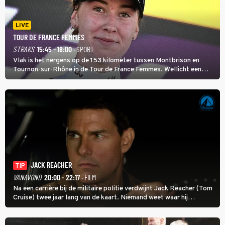
LIVE
TOUR DE FRANCE FEMMES
STRAKS
15:45 - 18:00
· SPORT
Vlak is het nergens op de 153 kilometer tussen Montbrison en
Tournon-sur-Rhône in de Tour de France Femmes. Wellicht een
kans voor Nienke Vinke, die vorig jaar de witte trui won.
JACK REACHER
TIP
VANAVOND
20:00 - 22:17
· FILM
Na een carrière bij de militaire politie verdwijnt Jack Reacher (Tom
Cruise) twee jaar lang van de kaart. Niemand weet waar hij
uithangt, totdat moordverdachte James Barr naar hem vraagt.