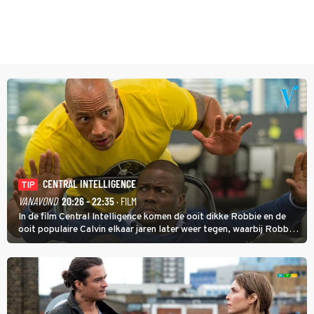
CENTRAL INTELLIGENCE
TIP
VANAVOND
20:26 - 22:35
· FILM
In de film Central Intelligence komen de ooit dikke Robbie en de
ooit populaire Calvin elkaar jaren later weer tegen, waarbij Robbie,
inmiddels supergespierd en werkzaam voor de CIA, Calvins hulp
goed kan gebruiken.