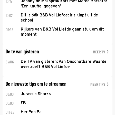
10:15
Johnny de Mol sprak kort met Marco Borsato:
'Een knuffel gegeven'
10:02
Dit is óók B&B Vol Liefde: Iris klapt uit de
school
09:48
Kijkers van B&B Vol Liefde gaan stuk om dit
moment
De tv van gisteren
MEER TV
6 AUG
De TV van gisteren: Van Onschatbare Waarde
overtroeft B&B Vol Liefde
De nieuwste tips om te streamen
MEER TIPS
06:00
Jurassic Sharks
00:00
EB
01 FEB
Her Pen Pal