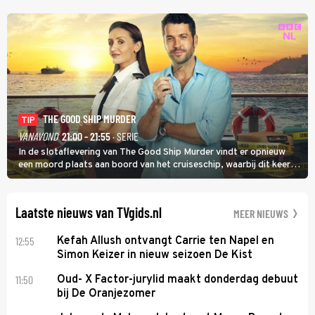
THE GOOD SHIP MURDER
TIP
VANAVOND
21:00 - 21:55
· SERIE
In de slotaflevering van The Good Ship Murder vindt er opnieuw
een moord plaats aan boord van het cruiseschip, waarbij dit keer
een bemanningslid het slachtoffer is en kapitein Marlowe de dader
lijkt te zijn.
Laatste nieuws van TVgids.nl
MEER NIEUWS
12:55
Kefah Allush ontvangt Carrie ten Napel en
Simon Keizer in nieuw seizoen De Kist
11:50
Oud- X Factor-jurylid maakt donderdag debuut
bij De Oranjezomer