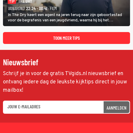
THE DRY
TIP
VANAVOND
22:24 - 00:41
· FILM
In The Dry keert een agent na jaren terug naar zijn geboortestad
voor de begrafenis van een jeugdvriend, waarna hij bij het
onderzoeken van diens dood een verband begint te vermoeden
met een oude zaak.
TOON MEER TIPS
Nieuwsbrief
Schrijf je in voor de gratis TVgids.nl nieuwsbrief en
ontvang iedere dag de leukste kijktips direct in jouw
mailbox!
AANMELDEN