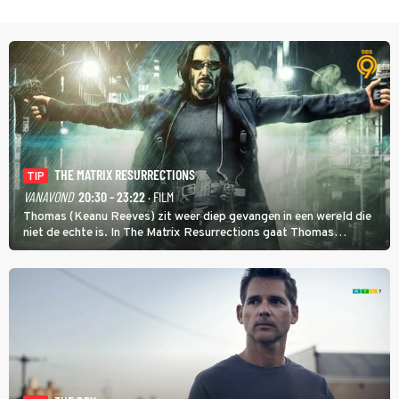
THE MATRIX RESURRECTIONS
TIP
VANAVOND
20:30 - 23:22
· FILM
Thomas (Keanu Reeves) zit weer diep gevangen in een wereld die
niet de echte is. In The Matrix Resurrections gaat Thomas
proberen uit deze schijnwereld te ontsnappen.