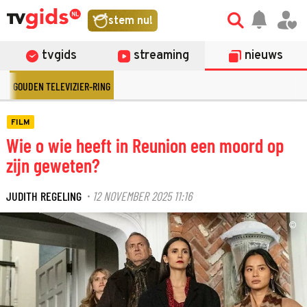
stem nu!
tvgids
streaming
nieuws
GOUDEN TELEVIZIER-RING
FILM
Wie o wie heeft in Reunion een moord op
zijn geweten?
JUDITH REGELING
12 NOVEMBER 2025 11:16
·
©