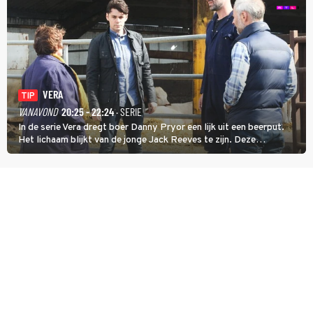
VERA
TIP
VANAVOND
20:25 - 22:24
· SERIE
In de serie Vera dregt boer Danny Pryor een lijk uit een beerput.
Het lichaam blijkt van de jonge Jack Reeves te zijn. Deze
homoseksuele woonwagenbewoner had gebroken met zijn familie
en verliet het kamp met slaande ruzie.