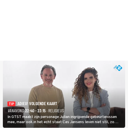
ADIEU! VOLGENDE KAART
TIP
VANAVOND
22:40 - 23:15
· RELIGIEUS
In GTST maakt zijn personage Julian ingrijpende gebeurtenissen
mee, maar ook in het echt staat Cas Jansens leven niet stil, zo
vertelt hij in Adieu! Volgende Kaart.