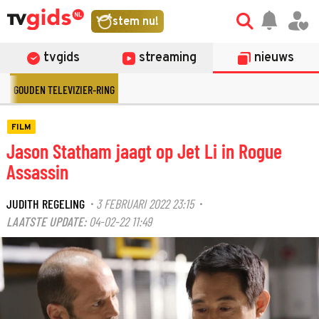
stem nu!
tvgids
streaming
nieuws
GOUDEN TELEVIZIER-RING
FILM
Jason Statham jaagt op Jet Li in Rogue
Assassin
JUDITH REGELING
3 FEBRUARI 2022 23:15
·
·
LAATSTE UPDATE:
04-02-22 11:49