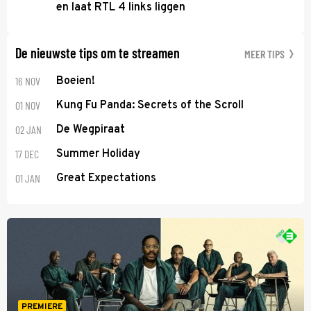
en laat RTL 4 links liggen
De nieuwste tips om te streamen
MEER TIPS
16 NOV
Boeien!
01 NOV
Kung Fu Panda: Secrets of the Scroll
02 JAN
De Wegpiraat
17 DEC
Summer Holiday
01 JAN
Great Expectations
PREMIERE