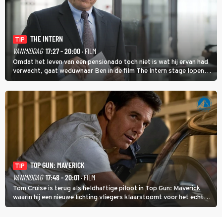
THE INTERN
TIP
VANMIDDAG
17:27 - 20:00
· FILM
Omdat het leven van een pensionado toch niet is wat hij ervan had
verwacht, gaat weduwnaar Ben in de film The Intern stage lopen
bij de hippe webwinkel van Jules, wat een gouden zet blijkt te zijn.
TOP GUN: MAVERICK
TIP
VANMIDDAG
17:48 - 20:01
· FILM
Tom Cruise is terug als heldhaftige piloot in Top Gun: Maverick
waarin hij een nieuwe lichting vliegers klaarstoomt voor het echte
werk.