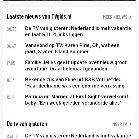
Anita Doth is een van de optredende artiesten. In de jaren 90
veroverde ze de wereld als zangeres van 2Unlimited.
Laatste nieuws van TVgids.nl
MEER NIEUWS
08:36
De TV van gisteren: Nederland is met vakantie
en laat RTL 4 links liggen
06:47
Vanavond op TV: Karen Pirie, Oh, wat een
jaar!, Staten Island Summer
17:05
Familie Jelies geeft update over nieuw groot
avontuur: 'Draai helemaal gevonden'
16:13
Bekende zus van Eline uit B&B Vol Liefde:
'Haar deelname was een enorme verrassing'
15:12
Patricia uit Married at First Sight verwelkomt
baby: 'Een week geleden veranderde alles'
De tv van gisteren
MEER TV
8 AUG
De TV van gisteren: Nederland is met vakantie