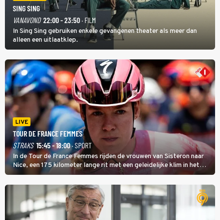
SING SING
VANAVOND
22:00 - 23:50
· FILM
In Sing Sing gebruiken enkele gevangenen theater als meer dan
alleen een uitlaatklep.
LIVE
TOUR DE FRANCE FEMMES
STRAKS
15:45 - 18:00
· SPORT
In de Tour de France Femmes rijden de vrouwen van Sisteron naar
Nice, een 175 kilometer lange rit met een geleidelijke klim in het
midden. Dat is mogelijk niet de zwaarste hindernis, dat is de
temperatuur. Het kan in Nice namelijk bloedheet worden.