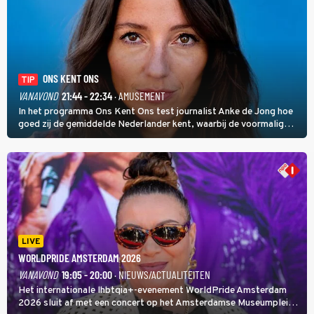
ONS KENT ONS
TIP
VANAVOND
21:44 - 22:34
· AMUSEMENT
In het programma Ons Kent Ons test journalist Anke de Jong hoe
goed zij de gemiddelde Nederlander kent, waarbij de voormalig
hoofdredacteur van modebladen Glamour en Elle het samen met
rapper Keizer opneemt tegen Edson da Graça en Marc-Marie
Huijbregts.
LIVE
WORLDPRIDE AMSTERDAM 2026
VANAVOND
19:05 - 20:00
· NIEUWS/ACTUALITEITEN
Het internationale lhbtqia+-evenement WorldPride Amsterdam
2026 sluit af met een concert op het Amsterdamse Museumplein.