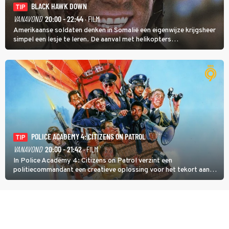
BLACK HAWK DOWN
TIP
VANAVOND
20:00 - 22:44
· FILM
Amerikaanse soldaten denken in Somalië een eigenwijze krijgsheer
simpel een lesje te leren. De aanval met helikopters
verloopt in Black Hawk down dramatisch.
POLICE ACADEMY 4: CITIZENS ON PATROL
TIP
VANAVOND
20:00 - 21:42
· FILM
In Police Academy 4: Citizens on Patrol verzint een
politiecommandant een creatieve oplossing voor het tekort aan
agenten.