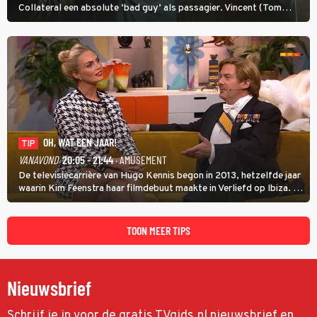
Collateral een absolute ‘bad guy’ als passagier. Vincent (Tom
Cruise) heeft hem nodig om hem de stad door te loodsen om een
wel heel lugubere reden.
OH, WAT EEN JAAR!
TIP
VANAVOND
20:05 - 21:44
· AMUSEMENT
De televisiecarrière van Hugo Kennis begon in 2013, hetzelfde jaar
waarin Kim Feenstra haar filmdebuut maakte in Verliefd op Ibiza. In
Oh, Wat een Jaar! wordt duidelijk wat ze nog meer weten van het
jaar waarin ze allebei eindtwintigers waren.
TOON MEER TIPS
Nieuwsbrief
Schrijf je in voor de gratis TVgids.nl nieuwsbrief en