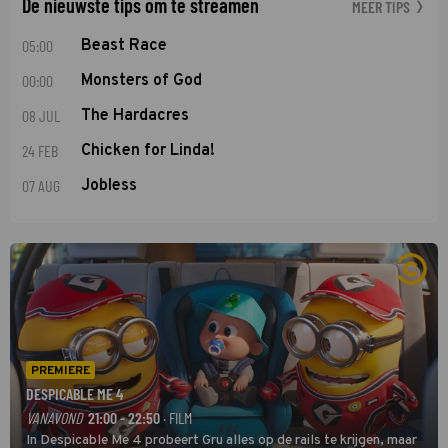
De nieuwste tips om te streamen
MEER TIPS
05:00
Beast Race
00:00
Monsters of God
08 JUL
The Hardacres
24 FEB
Chicken for Linda!
07 AUG
Jobless
PREMIERE
DESPICABLE ME 4
VANAVOND
21:00 - 22:50
· FILM
In Despicable Me 4 probeert Gru alles op de rails te krijgen, maar