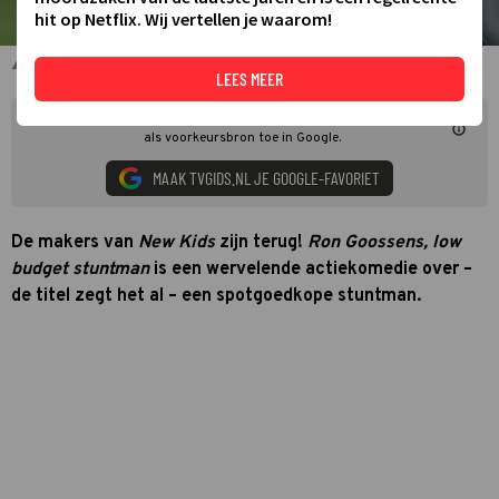
hit op Netflix. Wij vertellen je waarom!
Tim Haars
LEES MEER
Mis niets over Ron Goossens, low budget stuntman. Voeg TVgids.nl
als voorkeursbron toe in Google.
MAAK TVGIDS.NL JE GOOGLE-FAVORIET
De makers van
New Kids
zijn terug!
Ron Goossens,
low
budget stuntman
is een wervelende actiekomedie over –
de titel zegt het al – een spotgoedkope stuntman.