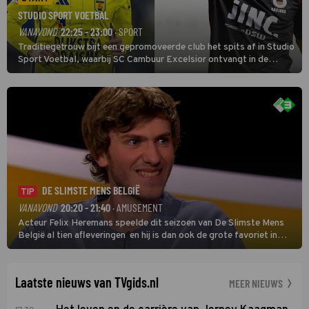
STUDIO SPORT VOETBAL
VANAVOND
22:25 - 23:00
· SPORT
Traditiegetrouw bijt een gepromoveerde club het spits af in Studio
Sport Voetbal, waarbij SC Cambuur Excelsior ontvangt in de
eerste wedstrijd van het nieuwe Eredivisieseizoen. De nieuwe
oefenmeester is Johan Plat en hij wil aanvallend voetballen.
DE SLIMSTE MENS BELGIË
TIP
VANAVOND
20:20 - 21:40
· AMUSEMENT
Acteur Felix Heremans speelde dit seizoen van De Slimste Mens
België al tien afleveringen en hij is dan ook de grote favoriet in
deze seizoensfinale. En er is Nederlandse inbreng, want komiek
Soundos El Ahmadi neemt plaats aan de jurytafel.
Laatste nieuws van TVgids.nl
MEER NIEUWS