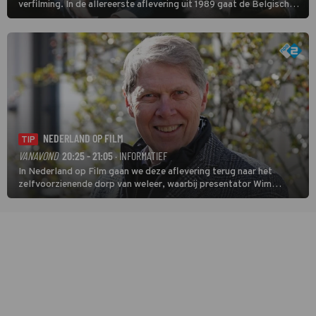
verfilming. In de allereerste aflevering uit 1989 gaat de Belgische
speurder op zoek naar een vermiste kok. Poirot raakt al snel
verwikkeld in een moordzaak. (HH)
NEDERLAND OP FILM
TIP
VANAVOND
20:25 - 21:05
· INFORMATIEF
In Nederland op Film gaan we deze aflevering terug naar het
zelfvoorzienende dorp van weleer, waarbij presentator Wim
Daniëls de kijkers meeneemt op reis door de tijd aan de hand van
unieke amateurbeelden uit verschillende decennia. (HH)