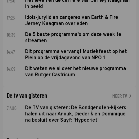
17:30
Het leven en de carrière van Jerney Kaagman
in beeld
17:25
Idols-jurylid en zangeres van Earth & Fire
Jerney Kaagman overleden
16:39
De 5 beste programma's om deze week te
streamen
14:47
Dit programma vervangt Muziekfeest op het
Plein op de vrijdagavond van NPO 1
14:09
Dit weten we al over het nieuwe programma
van Rutger Castricum
De tv van gisteren
MEER TV
7 AUG
De TV van gisteren: De Bondgenoten-kijkers
halen uit naar Anouk, Diederik en Dominique
na besluit over Sayf: 'Hypocriet'