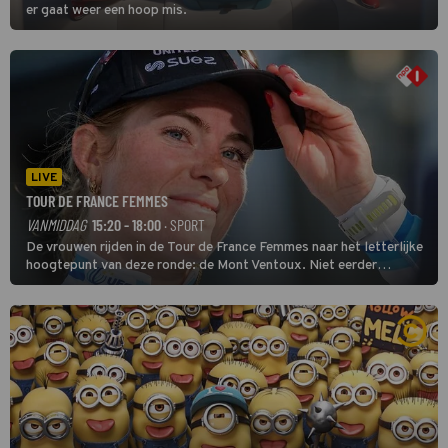
er gaat weer een hoop mis.
LIVE
TOUR DE FRANCE FEMMES
VANMIDDAG
15:20 - 18:00
· SPORT
De vrouwen rijden in de Tour de France Femmes naar het letterlijke
hoogtepunt van deze ronde: de Mont Ventoux. Niet eerder
finishten de vrouwen voor deze koers op deze kale col uit de
buitencategorie. De aanloop naar de slotklim is vlak.