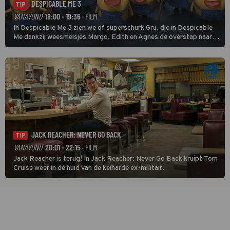
DESPICABLE ME 3
TIP
VANAVOND
18:00 - 19:36
· FILM
In Despicable Me 3 zien we of superschurk Gru, die in Despicable
Me dankzij weesmeisjes Margo, Edith en Agnes de overstap naar
het rechte pad maakte, ook op dat pad weet te blijven.
JACK REACHER: NEVER GO BACK
TIP
VANAVOND
20:01 - 22:15
· FILM
Jack Reacher is terug! In Jack Reacher: Never Go Back kruipt Tom
Cruise weer in de huid van de keiharde ex-militair.