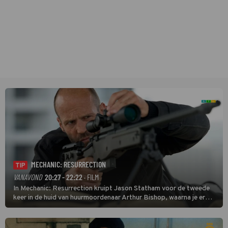
MECHANIC: RESURRECTION
TIP
VANAVOND
20:27 - 22:22
· FILM
In Mechanic: Resurrection kruipt Jason Statham voor de tweede
keer in de huid van huurmoordenaar Arthur Bishop, waarna je er
donder op kunt zeggen dat er van Bishops geplande pensioen niet
veel terechtkomt.