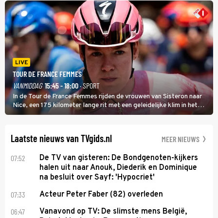
LIVE
TOUR DE FRANCE FEMMES
VANMIDDAG
15:45 - 18:00
· SPORT
In de Tour de France Femmes rijden de vrouwen van Sisteron naar
Nice, een 175 kilometer lange rit met een geleidelijke klim in het
midden. Dat is mogelijk niet de zwaarste hindernis, dat is de
temperatuur. Het kan in Nice namelijk bloedheet worden.
Laatste nieuws van TVgids.nl
MEER NIEUWS
07:52
De TV van gisteren: De Bondgenoten-kijkers
halen uit naar Anouk, Diederik en Dominique
na besluit over Sayf: 'Hypocriet'
07:33
Acteur Peter Faber (82) overleden
06:47
Vanavond op TV: De slimste mens België,