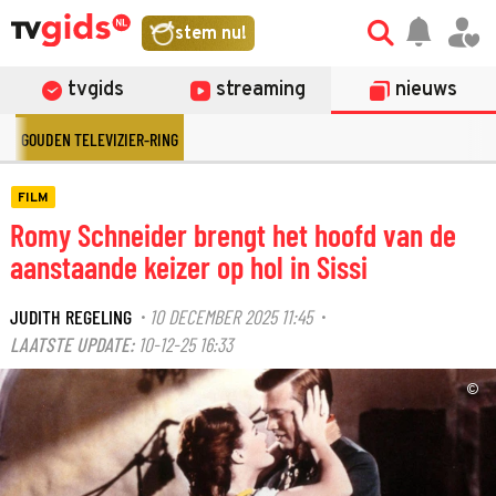
stem nu!
tvgids
streaming
nieuws
GOUDEN TELEVIZIER-RING
FILM
Romy Schneider brengt het hoofd van de
aanstaande keizer op hol in Sissi
JUDITH REGELING
10 DECEMBER 2025 11:45
·
·
LAATSTE UPDATE:
10-12-25 16:33
©