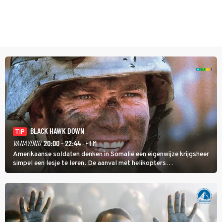
BLACK HAWK DOWN
TIP
VANAVOND
20:00 - 22:44
· FILM
Amerikaanse soldaten denken in Somalië een eigenwijze krijgsheer
simpel een lesje te leren. De aanval met helikopters
verloopt in Black Hawk down dramatisch.