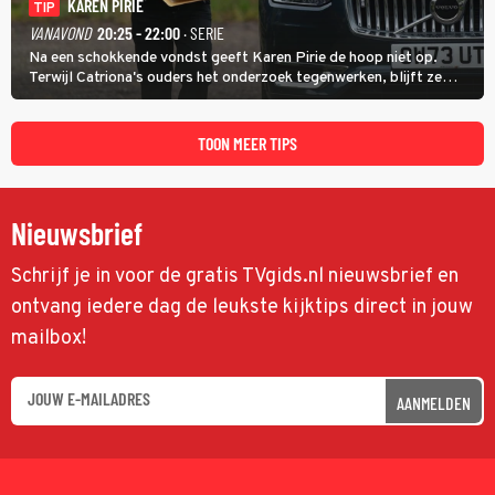
KAREN PIRIE
TIP
VANAVOND
20:25 - 22:00
· SERIE
Na een schokkende vondst geeft Karen Pirie de hoop niet op.
Terwijl Catriona's ouders het onderzoek tegenwerken, blijft ze
speuren naar Adam. In deze slotaflevering van Karen Pirie leidt het
spoor via Frankrijk en Italië naar Malta.
TOON MEER TIPS
Nieuwsbrief
Schrijf je in voor de gratis TVgids.nl nieuwsbrief en
ontvang iedere dag de leukste kijktips direct in jouw
mailbox!
AANMELDEN