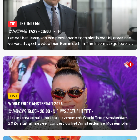
THE INTERN
TIP
VANMIDDAG
17:27 - 20:00
· FILM
Omdat het leven van een pensionado toch niet is wat hij ervan had
verwacht, gaat weduwnaar Ben in de film The Intern stage lopen
bij de hippe webwinkel van Jules, wat een gouden zet blijkt te zijn.
LIVE
WORLDPRIDE AMSTERDAM 2026
VANAVOND
19:05 - 20:00
· NIEUWS/ACTUALITEITEN
Het internationale lhbtqia+-evenement WorldPride Amsterdam
2026 sluit af met een concert op het Amsterdamse Museumplein.
Anita Doth is een van de optredende artiesten. In de jaren 90
veroverde ze de wereld als zangeres van 2Unlimited.