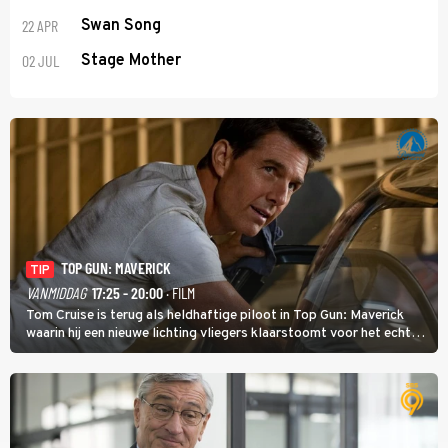
22 APR
Swan Song
02 JUL
Stage Mother
TOP GUN: MAVERICK
TIP
VANMIDDAG
17:25 - 20:00
· FILM
Tom Cruise is terug als heldhaftige piloot in Top Gun: Maverick
waarin hij een nieuwe lichting vliegers klaarstoomt voor het echte
werk.