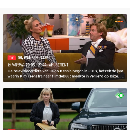
OH, WAT EEN JAAR!
TIP
VANAVOND
20:05 - 21:44
· AMUSEMENT
De televisiecarrière van Hugo Kennis begon in 2013, hetzelfde jaar
waarin Kim Feenstra haar filmdebuut maakte in Verliefd op Ibiza. In
Oh, Wat een Jaar! wordt duidelijk wat ze nog meer weten van het
jaar waarin ze allebei eindtwintigers waren.