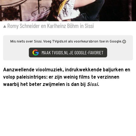
Romy Schneider en Karlheinz Böhm in Sissi
Mis niets over Sissi. Voeg TVgids.nl als voorkeursbron toe in Google.
MAAK TVGIDS.NL JE GOOGLE-FAVORIET
Aanzwellende vioolmuziek, indrukwekkende baljurken en
volop paleisintriges: er zijn weinig films te verzinnen
waarbij het beter zwijmelen is dan bij
Sissi
.