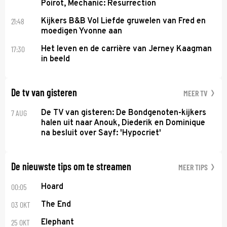
Poirot, Mechanic: Resurrection
21:48
Kijkers B&B Vol Liefde gruwelen van Fred en
moedigen Yvonne aan
17:30
Het leven en de carrière van Jerney Kaagman
in beeld
De tv van gisteren
MEER TV
7 AUG
De TV van gisteren: De Bondgenoten-kijkers
halen uit naar Anouk, Diederik en Dominique
na besluit over Sayf: 'Hypocriet'
De nieuwste tips om te streamen
MEER TIPS
00:05
Hoard
03 OKT
The End
25 OKT
Elephant