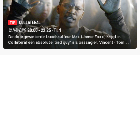
COLLATERAL
TIP
VANAVOND
20:00 - 22:25
· FILM
De doorgewinterde taxichauffeur Max (Jamie Foxx) krijgt in
Collateral een absolute ‘bad guy’ als passagier. Vincent (Tom
Cruise) heeft hem nodig om hem de stad door te loodsen om een
wel heel lugubere reden.