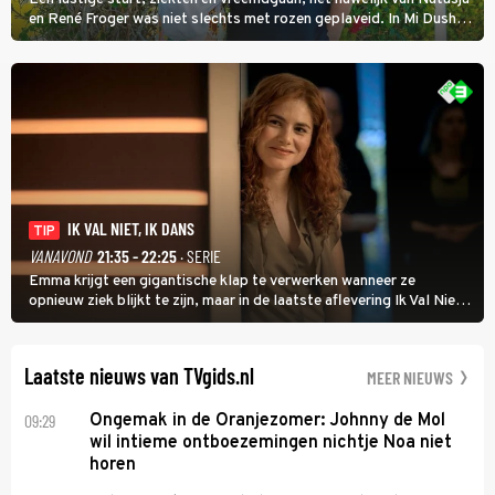
en René Froger was niet slechts met rozen geplaveid. In Mi Dushi:
Wat Is Dan Liefde? neemt Wilfred Genee het showbizzkoppel mee
uit vissen om het over de liefde te hebben.
IK VAL NIET, IK DANS
TIP
VANAVOND
21:35 - 22:25
· SERIE
Emma krijgt een gigantische klap te verwerken wanneer ze
opnieuw ziek blijkt te zijn, maar in de laatste aflevering Ik Val Niet,
Ik Dans laat ze zien dat ze niet van plan is op te geven, zelfs als ze
daarvoor een ingrijpende operatie moet ondergaan.
Laatste nieuws van TVgids.nl
MEER NIEUWS
09:29
Ongemak in de Oranjezomer: Johnny de Mol
wil intieme ontboezemingen nichtje Noa niet
horen