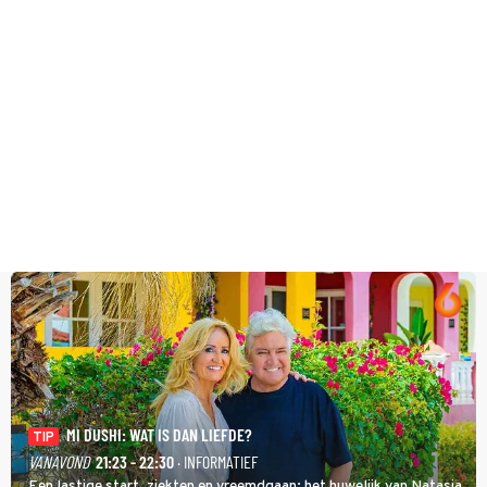
MI DUSHI: WAT IS DAN LIEFDE?
TIP
VANAVOND
21:23 - 22:30
· INFORMATIEF
Een lastige start, ziekten en vreemdgaan; het huwelijk van Natasja