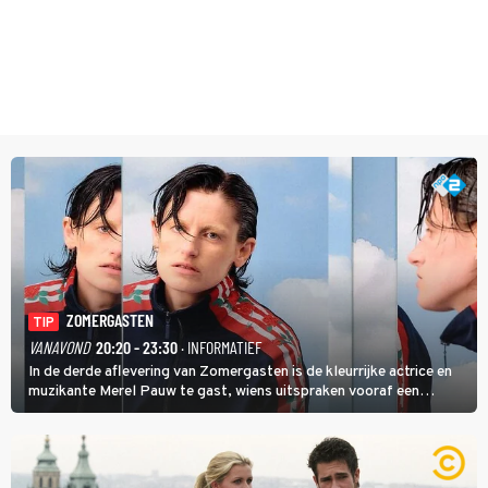
ZOMERGASTEN
TIP
VANAVOND
20:20 - 23:30
· INFORMATIEF
In de derde aflevering van Zomergasten is de kleurrijke actrice en
muzikante Merel Pauw te gast, wiens uitspraken vooraf een
boeiende avond beloven: 'Mijn ideale televisieavond is zoals mijn
identiteit: grenzeloos, absurd en vol angsten'.