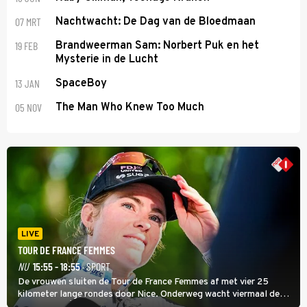
07 MRT
Nachtwacht: De Dag van de Bloedmaan
19 FEB
Brandweerman Sam: Norbert Puk en het
Mysterie in de Lucht
13 JAN
SpaceBoy
05 NOV
The Man Who Knew Too Much
LIVE
TOUR DE FRANCE FEMMES
NU
15:55 - 18:55
· SPORT
De vrouwen sluiten de Tour de France Femmes af met vier 25
kilometer lange rondes door Nice. Onderweg wacht viermaal de
zware Col d'Èze. Aan de finish op de Promenade des Anglais krijgt