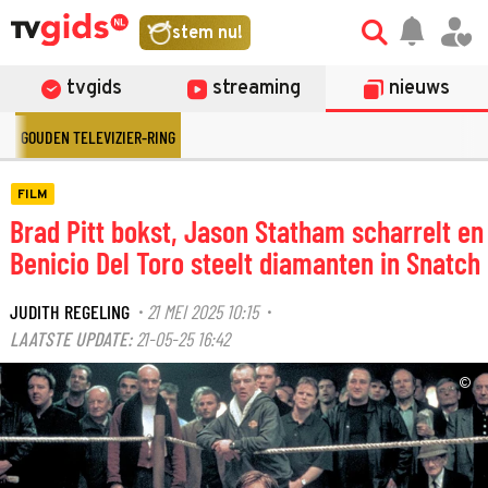
stem nu!
tvgids
streaming
nieuws
GOUDEN TELEVIZIER-RING
FILM
Brad Pitt bokst, Jason Statham scharrelt en
Benicio Del Toro steelt diamanten in Snatch
JUDITH REGELING
21 MEI 2025 10:15
·
·
LAATSTE UPDATE:
21-05-25 16:42
©