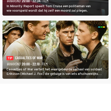
VANAVOND
20:00 - 22:34
· FILM
In Minority Report speelt Tom Cruise een politieman van
wie voorspeld wordt dat hij zelf een moord zal plegen.
CASUALTIES OF WAR
TIP
VANAVOND
20:00 - 22:10
· FILM
Casualties of War vertelt het waargebeurde verhaal van soldaat
Eriksson (Michael J. Fox) die getuige is van iets afschuwelijks
tijdens de Vietnamoorlog. Hij besluit uit de school te klappen.