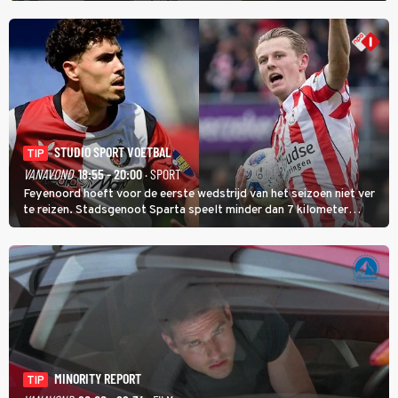
de eindwinnaar de laatste gele trui.
STUDIO SPORT VOETBAL
TIP
VANAVOND
18:55 - 20:00
· SPORT
Feyenoord hoeft voor de eerste wedstrijd van het seizoen niet ver
te reizen. Stadsgenoot Sparta speelt minder dan 7 kilometer
verderop. Feyenoord trok de Spaanse spits Nacho Ferri aan van
KVC Westerlo uit België.
MINORITY REPORT
TIP