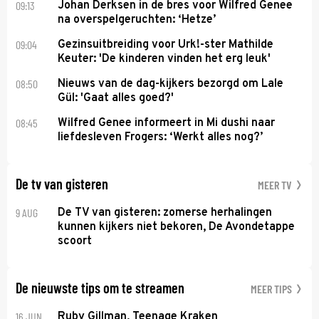
09:13
Johan Derksen in de bres voor Wilfred Genee
na overspelgeruchten: ‘Hetze’
09:04
Gezinsuitbreiding voor Urk!-ster Mathilde
Keuter: 'De kinderen vinden het erg leuk'
08:50
Nieuws van de dag-kijkers bezorgd om Lale
Gül: 'Gaat alles goed?'
08:45
Wilfred Genee informeert in Mi dushi naar
liefdesleven Frogers: ‘Werkt alles nog?’
De tv van gisteren
MEER TV
9 AUG
De TV van gisteren: zomerse herhalingen
kunnen kijkers niet bekoren, De Avondetappe
scoort
De nieuwste tips om te streamen
MEER TIPS
16 JUN
Ruby Gillman, Teenage Kraken