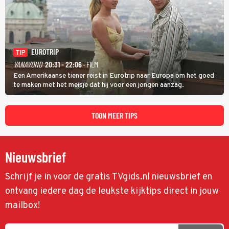
EUROTRIP
TIP
VANAVOND
20:31 - 22:06
· FILM
Een Amerikaanse tiener reist in Eurotrip naar Europa om het goed
te maken met het meisje dat hij voor een jongen aanzag.
TOON MEER TIPS
Nieuwsbrief
Schrijf je in voor de gratis TVgids.nl nieuwsbrief en
ontvang iedere dag de leukste kijktips direct in jouw
mailbox!