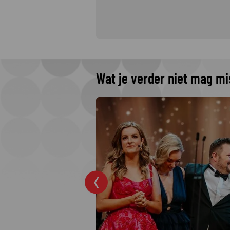
Wat je verder niet mag m
 The Idaho
 Netflix
rders: College
jkste moordzaken
 hit op Netflix.