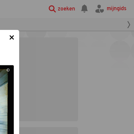
mijngids
zoeken
×
©