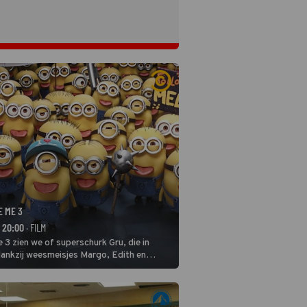
E ME 3
- 20:00
· FILM
 3 zien we of superschurk Gru, die in
ankzij weesmeisjes Margo, Edith en
ap naar het rechte pad maakte, ook op
blijven.