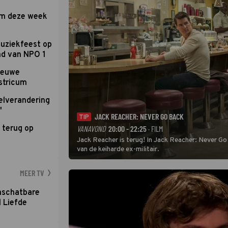
om deze week
uziekfeest op
nd van NPO 1
nieuwe
stricum
elverandering
'
JACK REACHER: NEVER GO BACK
TIP
 terug op
VANAVOND
20:00 - 22:25
· FILM
Jack Reacher is terug! In Jack Reacher: Never Go
van de keiharde ex-militair.
MEER TV
nschatbare
 Liefde