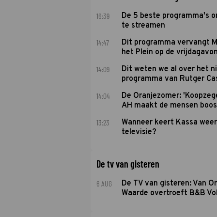
16:39
De 5 beste programma's 
te streamen
14:47
Dit programma vervangt M
het Plein op de vrijdagavo
14:09
Dit weten we al over het 
programma van Rutger Ca
14:04
De Oranjezomer: 'Koopzeg
AH maakt de mensen boos
13:23
Wanneer keert Kassa weer
televisie?
De tv van gisteren
6 AUG
De TV van gisteren: Van O
Waarde overtroeft B&B Vol