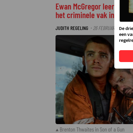
Ewan McGregor leert Bren
het criminele vak in Son o
JUDITH REGELING
26 FEBRUARI 2026 15:
·
De dri
een va
regelre
Brenton Thwaites in Son of a Gun