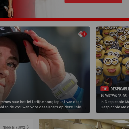
DESPICABL
TIP
VANAVOND
18:05 
Femmes naar het letterlijke hoogtepunt van deze
In Despicable Me
ishten de vrouwen voor deze koers op deze kale col
Despicable Me d
e slotklim is vlak.
Agnes de overst
dat pad weet te 
MEER NIEUWS