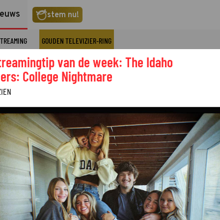
ieuws
stem nu!
TREAMING
GOUDEN TELEVIZIER-RING
treamingtip van de week: The Idaho
ers: College Nightmare
ZIEN