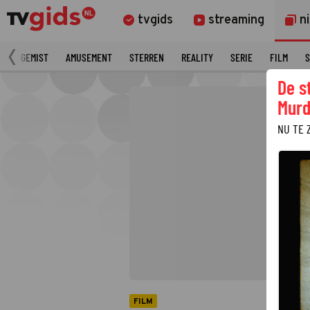
tvgids
streaming
n
N
GEMIST
AMUSEMENT
STERREN
REALITY
SERIE
FILM
S
De s
Murd
NU TE 
FILM