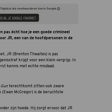
TVgids.nl als voorkeursbron toe in Google.
DS.NL JE GOOGLE-FAVORIET
en pas écht hoe je een goede crimineel
 voor JR, een van de hoofdpersonen in de
moet. JR (Brenton Thwaites) is pas
genisstraf krijgt voor een klein vergrijp. In
erst kennis met echte misdaad.
a Gun
terechtkomt zitten ook zware
h (Ewan McGregor) is de beruchtste
nder zijn hoede. Hij zorgt ervoor dat JR