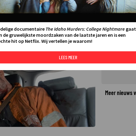
ton Thwaites de kneepjes van
f a Gun
45
LAATSTE UPDATE:
26-02-26 19:32
·
edelige documentaire
The Idaho Murders: College Nightmare
gaat
n de gruwelijkste moordzaken van de laatste jaren en is een
chte hit op Netflix. Wij vertellen je waarom!
©
LEES MEER
Meer nieuws v