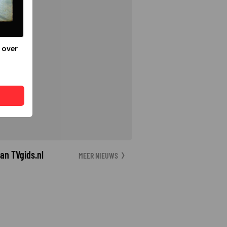
 over
an TVgids.nl
MEER NIEUWS