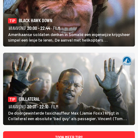
BLACK HAWK DOWN
TIP
VANAVOND
20:00 - 22:44
· FILM
Amerikaanse soldaten denken in Somalië een eigenwijze krijgsheer
simpel een lesje te leren. De aanval met helikopters
verloopt in Black Hawk down dramatisch.
COLLATERAL
TIP
VANAVOND
20:01 - 22:10
· FILM
De doorgewinterde taxichauffeur Max (Jamie Foxx) krijgt in
Collateral een absolute ‘bad guy’ als passagier. Vincent (Tom
Cruise) heeft hem nodig om hem de stad door te loodsen om een
wel heel lugubere reden.
TOON MEER TIPS