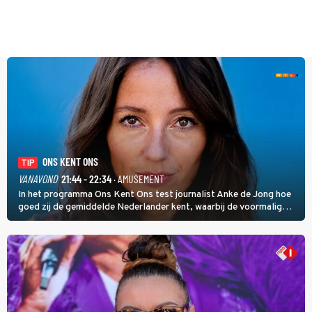
ONS KENT ONS
TIP
VANAVOND
21:44 - 22:34
· AMUSEMENT
In het programma Ons Kent Ons test journalist Anke de Jong hoe
goed zij de gemiddelde Nederlander kent, waarbij de voormalig
hoofdredacteur van modebladen Glamour en Elle het samen met
rapper Keizer opneemt tegen Edson da Graça en Marc-Marie
Huijbregts.