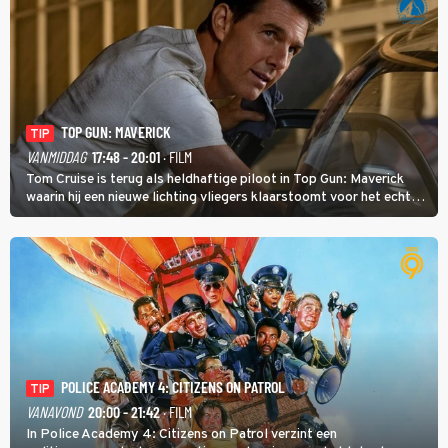
TOP GUN: MAVERICK
TIP
VANMIDDAG
17:48 - 20:01
· FILM
Tom Cruise is terug als heldhaftige piloot in Top Gun: Maverick
waarin hij een nieuwe lichting vliegers klaarstoomt voor het echte
werk.
POLICE ACADEMY 4: CITIZENS ON PATROL
TIP
VANAVOND
20:00 - 21:42
· FILM
In Police Academy 4: Citizens on Patrol verzint een