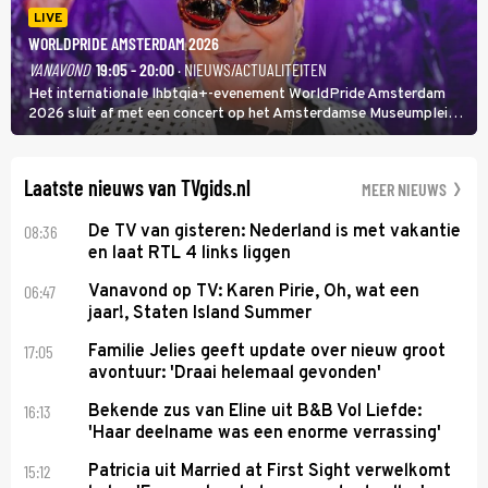
LIVE
WORLDPRIDE AMSTERDAM 2026
VANAVOND
19:05 - 20:00
· NIEUWS/ACTUALITEITEN
Het internationale lhbtqia+-evenement WorldPride Amsterdam
2026 sluit af met een concert op het Amsterdamse Museumplein.
Anita Doth is een van de optredende artiesten. In de jaren 90
veroverde ze de wereld als zangeres van 2Unlimited.
Laatste nieuws van TVgids.nl
MEER NIEUWS
08:36
De TV van gisteren: Nederland is met vakantie
en laat RTL 4 links liggen
06:47
Vanavond op TV: Karen Pirie, Oh, wat een
jaar!, Staten Island Summer
17:05
Familie Jelies geeft update over nieuw groot
avontuur: 'Draai helemaal gevonden'
16:13
Bekende zus van Eline uit B&B Vol Liefde:
'Haar deelname was een enorme verrassing'
15:12
Patricia uit Married at First Sight verwelkomt