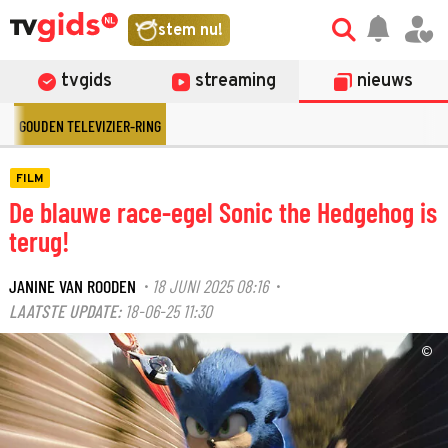
stem nu!
tvgids
streaming
nieuws
GOUDEN TELEVIZIER-RING
FILM
De blauwe race-egel Sonic the Hedgehog is
terug!
JANINE VAN ROODEN
18 JUNI 2025 08:16
·
·
LAATSTE UPDATE:
18-06-25 11:30
©