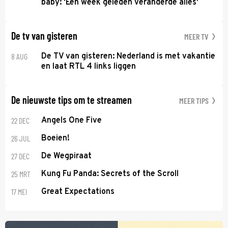
baby: 'Een week geleden veranderde alles'
De tv van gisteren
MEER TV
8 AUG
De TV van gisteren: Nederland is met vakantie
en laat RTL 4 links liggen
De nieuwste tips om te streamen
MEER TIPS
22 DEC
Angels One Five
26 JUL
Boeien!
27 DEC
De Wegpiraat
25 MRT
Kung Fu Panda: Secrets of the Scroll
17 MEI
Great Expectations