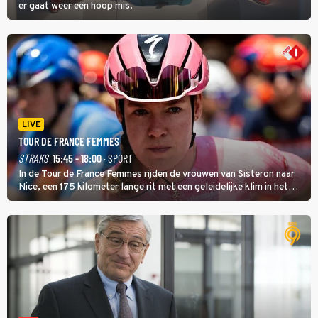
er gaat weer een hoop mis.
LIVE
TOUR DE FRANCE FEMMES
STRAKS
15:45 - 18:00
· SPORT
In de Tour de France Femmes rijden de vrouwen van Sisteron naar
Nice, een 175 kilometer lange rit met een geleidelijke klim in het
midden. Dat is mogelijk niet de zwaarste hindernis, dat is de
temperatuur. Het kan in Nice namelijk bloedheet worden.