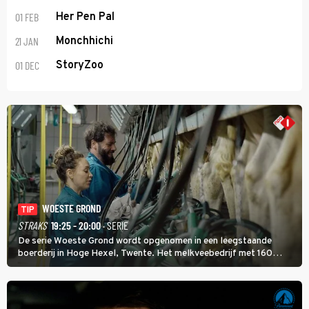
01 FEB
Her Pen Pal
21 JAN
Monchhichi
01 DEC
StoryZoo
WOESTE GROND
TIP
STRAKS
19:25 - 20:00
· SERIE
De serie Woeste Grond wordt opgenomen in een leegstaande
boerderij in Hoge Hexel, Twente. Het melkveebedrijf met 160
koeien moest sluiten, omdat het dicht bij een Natura 2000-gebied
ligt. In de serie heerst er een gevaarlijke veeziekte.