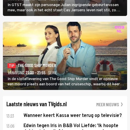
In GTST maakt zijn personage Julian ingrijpende gebeurtenissen
mee, maar ook in het echt staat Cas Jansens leven niet stil, zo
vertelt hij in Adieu! Volgende Kaart.
THE GOOD SHIP MURDER
TIP
VANAVOND
21:00 - 21:55
· SERIE
In de slotaflevering van The Good Ship Murder vindt er opnieuw
een moord plaats aan boord van het cruiseschip, waarbij dit keer
een bemanningslid het slachtoffer is en kapitein Marlowe de dader
lijkt te zijn.
Laatste nieuws van TVgids.nl
MEER NIEUWS
13:23
Wanneer keert Kassa weer terug op televisie?
13:06
Edwin tegen Iris in B&B Vol Liefde: 'Ik hoopte