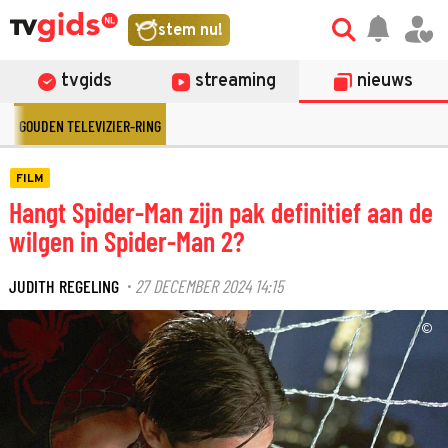
stem nu!
tvgids
streaming
nieuws
GOUDEN TELEVIZIER-RING
FILM
Hangt Spider-Man zijn pak definitief aan de
wilgen in Spider-Man 2?
JUDITH REGELING
27 DECEMBER 2024 14:15
·
©