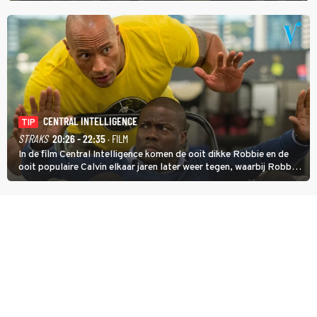
en verliet het kamp met slaande ruzie.
CENTRAL INTELLIGENCE
TIP
STRAKS
20:26 - 22:35
· FILM
In de film Central Intelligence komen de ooit dikke Robbie en de
ooit populaire Calvin elkaar jaren later weer tegen, waarbij Robbie,
inmiddels supergespierd en werkzaam voor de CIA, Calvins hulp
goed kan gebruiken.