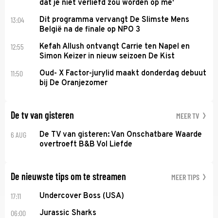
dat je niet verliefd zou worden op me'
13:04
Dit programma vervangt De Slimste Mens
België na de finale op NPO 3
12:55
Kefah Allush ontvangt Carrie ten Napel en
Simon Keizer in nieuw seizoen De Kist
11:50
Oud- X Factor-jurylid maakt donderdag debuut
bij De Oranjezomer
De tv van gisteren
MEER TV
6 AUG
De TV van gisteren: Van Onschatbare Waarde
overtroeft B&B Vol Liefde
De nieuwste tips om te streamen
MEER TIPS
17:11
Undercover Boss (USA)
06:00
Jurassic Sharks