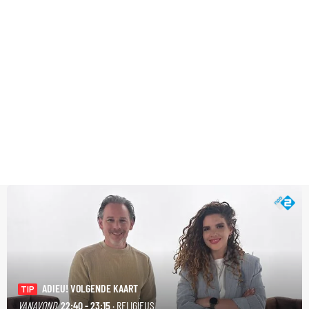
ADIEU! VOLGENDE KAART
TIP
VANAVOND
22:40 - 23:15
· RELIGIEUS