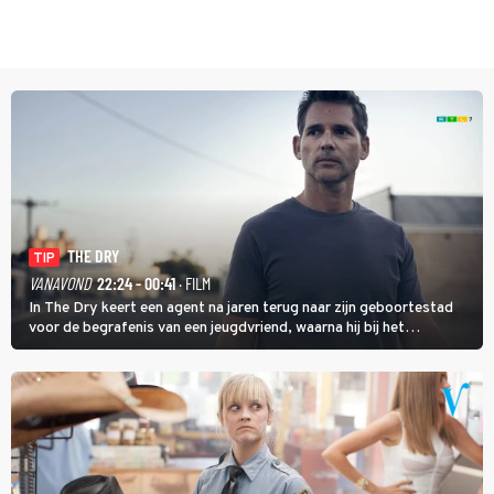
THE DRY
TIP
VANAVOND
22:24 - 00:41
· FILM
In The Dry keert een agent na jaren terug naar zijn geboortestad
voor de begrafenis van een jeugdvriend, waarna hij bij het
onderzoeken van diens dood een verband begint te vermoeden
met een oude zaak.