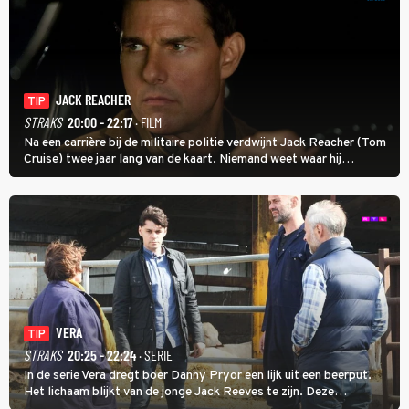
JACK REACHER
TIP
STRAKS
20:00 - 22:17
· FILM
Na een carrière bij de militaire politie verdwijnt Jack Reacher (Tom
Cruise) twee jaar lang van de kaart. Niemand weet waar hij
uithangt, totdat moordverdachte James Barr naar hem vraagt.
VERA
TIP
STRAKS
20:25 - 22:24
· SERIE
In de serie Vera dregt boer Danny Pryor een lijk uit een beerput.
Het lichaam blijkt van de jonge Jack Reeves te zijn. Deze
homoseksuele woonwagenbewoner had gebroken met zijn familie