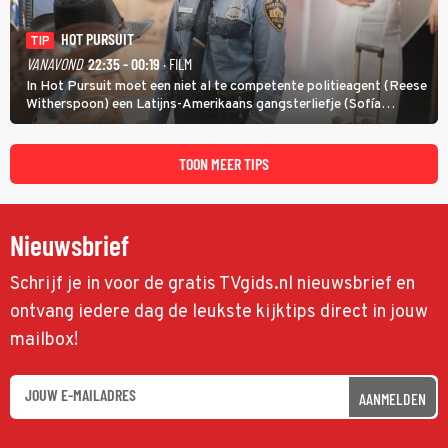
HOT PURSUIT
TIP
VANAVOND
22:35 - 00:19
· FILM
In Hot Pursuit moet een niet al te competente politieagent (Reese
Witherspoon) een Latijns-Amerikaans gangsterliefje (Sofía
Vergara) beschermen tegen corrupte agenten en moordlustige
maffiatypes.
TOON MEER TIPS
Nieuwsbrief
Schrijf je in voor de gratis TVgids.nl nieuwsbrief en
ontvang iedere dag de leukste kijktips direct in jouw
mailbox!
AANMELDEN