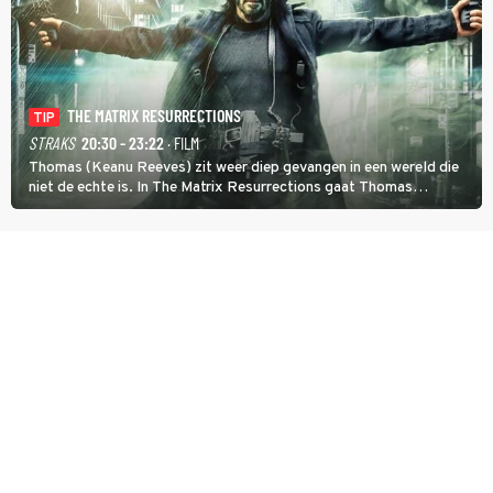
THE MATRIX RESURRECTIONS
TIP
STRAKS
20:30 - 23:22
· FILM
Thomas (Keanu Reeves) zit weer diep gevangen in een wereld die
niet de echte is. In The Matrix Resurrections gaat Thomas
proberen uit deze schijnwereld te ontsnappen.