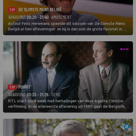
DE SLIMSTE MENS BELGIË
TIP
VANAVOND
20:20 - 21:40
· AMUSEMENT
Acteur Felix Heremans speelde dit seizoen van De Slimste Mens
België al tien afleveringen en hij is dan ook de grote favoriet in
deze seizoensfinale. En er is Nederlandse inbreng, want komiek
Soundos El Ahmadi neemt plaats aan de jurytafel.
POIROT
TIP
VANAVOND
20:25 - 21:26
· SERIE
RTL start deze week met herhalingen van deze Agatha Christie-
verfilming. In de allereerste aflevering uit 1989 gaat de Belgische
speurder op zoek naar een vermiste kok. Poirot raakt al snel
verwikkeld in een moordzaak. (HH)