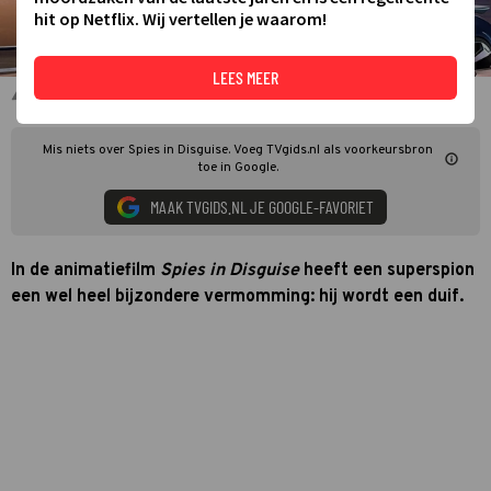
hit op Netflix. Wij vertellen je waarom!
LEES MEER
Spies in Disguise
Mis niets over Spies in Disguise. Voeg TVgids.nl als voorkeursbron
toe in Google.
MAAK TVGIDS.NL JE GOOGLE-FAVORIET
In de animatiefilm
Spies in Disguise
heeft een superspion
een wel heel bijzondere vermomming: hij wordt een duif.