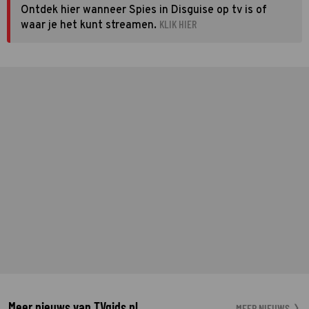
Ontdek hier wanneer Spies in Disguise op tv is of
KLIK HIER
waar je het kunt streamen.
Meer nieuws van TVgids.nl
MEER NIEUWS