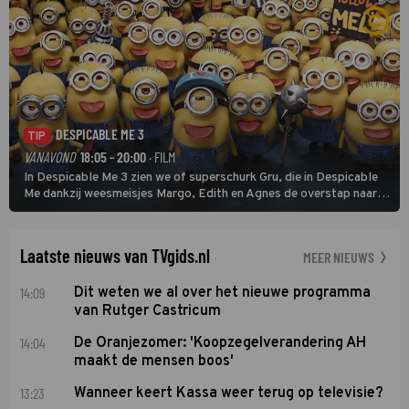
DESPICABLE ME 3
TIP
VANAVOND
18:05 - 20:00
· FILM
In Despicable Me 3 zien we of superschurk Gru, die in Despicable
Me dankzij weesmeisjes Margo, Edith en Agnes de overstap naar
het rechte pad maakte, ook op dat pad weet te blijven.
Laatste nieuws van TVgids.nl
MEER NIEUWS
14:09
Dit weten we al over het nieuwe programma
van Rutger Castricum
14:04
De Oranjezomer: 'Koopzegelverandering AH
maakt de mensen boos'
13:23
Wanneer keert Kassa weer terug op televisie?