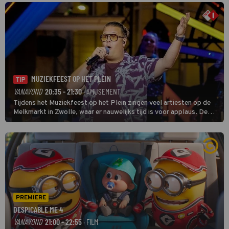
MUZIEKFEEST OP HET PLEIN
TIP
VANAVOND
20:35 - 21:30
· AMUSEMENT
Tijdens het Muziekfeest op het Plein zingen veel artiesten op de
Melkmarkt in Zwolle, waar er nauwelijks tijd is voor applaus. De
grootste namen zijn André Hazes, Jannes, René Froger en
natuurlijk Rutger van Barneveld met zijn hit Zwoele Zomernachten.
PREMIERE
DESPICABLE ME 4
VANAVOND
21:00 - 22:55
· FILM