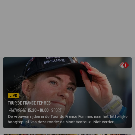
LIVE
TOUR DE FRANCE FEMMES
VANMIDDAG
15:20 - 18:00
· SPORT
De vrouwen rijden in de Tour de France Femmes naar het letterlijke
hoogtepunt van deze ronde: de Mont Ventoux. Niet eerder
finishten de vrouwen voor deze koers op deze kale col uit de
buitencategorie. De aanloop naar de slotklim is vlak.