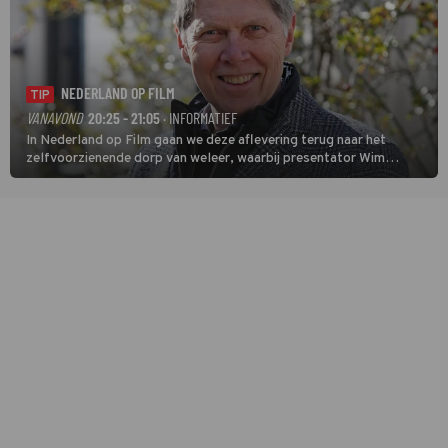
NEDERLAND OP FILM
TIP
VANAVOND
20:25 - 21:05
· INFORMATIEF
In Nederland op Film gaan we deze aflevering terug naar het
zelfvoorzienende dorp van weleer, waarbij presentator Wim
Daniëls de kijkers meeneemt op reis door de tijd aan de hand van
unieke amateurbeelden uit verschillende decennia. (HH)