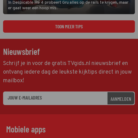
In Despicable Me 4 probeert Gru alles op de rails te krijgen, maar
er gaat weer een hoop mis.
TOON MEER TIPS
Nieuwsbrief
Schrijf je in voor de gratis TVgids.nl nieuwsbrief en
ontvang iedere dag de leukste kijktips direct in jouw
mailbox!
AANMELDEN
Mobiele apps