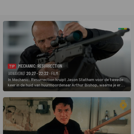
MECHANIC: RESURRECTION
TIP
VANAVOND
20:27 - 22:22
· FILM
In Mechanic: Resurrection kruipt Jason Statham voor de tweede
keer in de huid van huurmoordenaar Arthur Bishop, waarna je er
donder op kunt zeggen dat er van Bishops geplande pensioen niet
veel terechtkomt.