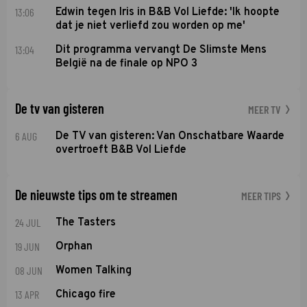
13:06
Edwin tegen Iris in B&B Vol Liefde: 'Ik hoopte
dat je niet verliefd zou worden op me'
13:04
Dit programma vervangt De Slimste Mens
België na de finale op NPO 3
De tv van gisteren
MEER TV
6 AUG
De TV van gisteren: Van Onschatbare Waarde
overtroeft B&B Vol Liefde
De nieuwste tips om te streamen
MEER TIPS
24 JUL
The Tasters
19 JUN
Orphan
08 JUN
Women Talking
13 APR
Chicago fire