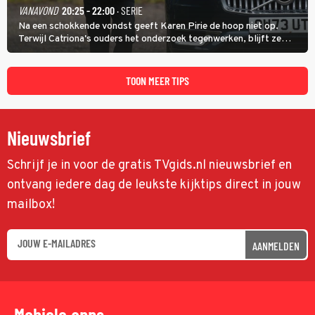
VANAVOND
20:25 - 22:00
· SERIE
Na een schokkende vondst geeft Karen Pirie de hoop niet op.
Terwijl Catriona's ouders het onderzoek tegenwerken, blijft ze
speuren naar Adam. In deze slotaflevering van Karen Pirie leidt het
spoor via Frankrijk en Italië naar Malta.
TOON MEER TIPS
Nieuwsbrief
Schrijf je in voor de gratis TVgids.nl nieuwsbrief en
ontvang iedere dag de leukste kijktips direct in jouw
mailbox!
AANMELDEN
Mobiele apps