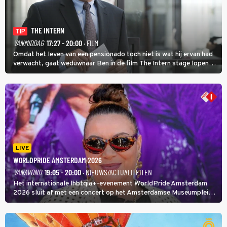
THE INTERN
TIP
VANMIDDAG
17:27 - 20:00
· FILM
Omdat het leven van een pensionado toch niet is wat hij ervan had
verwacht, gaat weduwnaar Ben in de film The Intern stage lopen
bij de hippe webwinkel van Jules, wat een gouden zet blijkt te zijn.
LIVE
WORLDPRIDE AMSTERDAM 2026
VANAVOND
19:05 - 20:00
· NIEUWS/ACTUALITEITEN
Het internationale lhbtqia+-evenement WorldPride Amsterdam
2026 sluit af met een concert op het Amsterdamse Museumplein.
Anita Doth is een van de optredende artiesten. In de jaren 90
veroverde ze de wereld als zangeres van 2Unlimited.