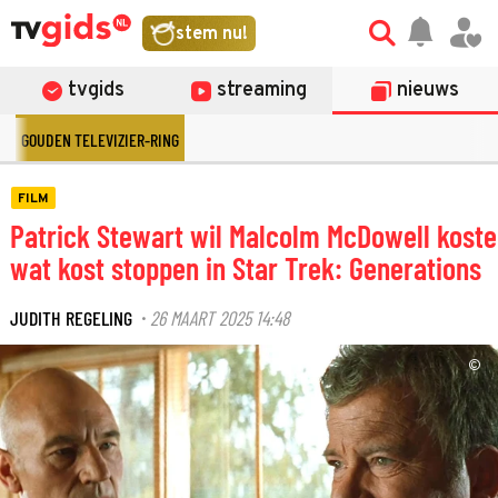
stem nu!
tvgids
streaming
nieuws
GOUDEN TELEVIZIER-RING
FILM
Patrick Stewart wil Malcolm McDowell koste
wat kost stoppen in Star Trek: Generations
JUDITH REGELING
26 MAART 2025 14:48
·
©