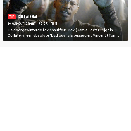
COLLATERAL
TIP
VANAVOND
20:00 - 22:25
· FILM
De doorgewinterde taxichauffeur Max (Jamie Foxx) krijgt in
Collateral een absolute ‘bad guy’ als passagier. Vincent (Tom
Cruise) heeft hem nodig om hem de stad door te loodsen om een
wel heel lugubere reden.