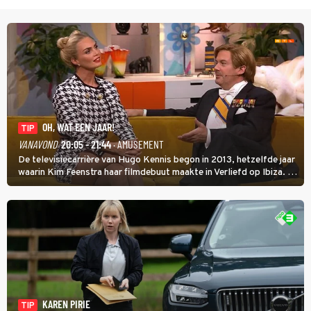
OH, WAT EEN JAAR!
TIP
VANAVOND
20:05 - 21:44
· AMUSEMENT
De televisiecarrière van Hugo Kennis begon in 2013, hetzelfde jaar
waarin Kim Feenstra haar filmdebuut maakte in Verliefd op Ibiza. In
Oh, Wat een Jaar! wordt duidelijk wat ze nog meer weten van het
jaar waarin ze allebei eindtwintigers waren.
KAREN PIRIE
TIP