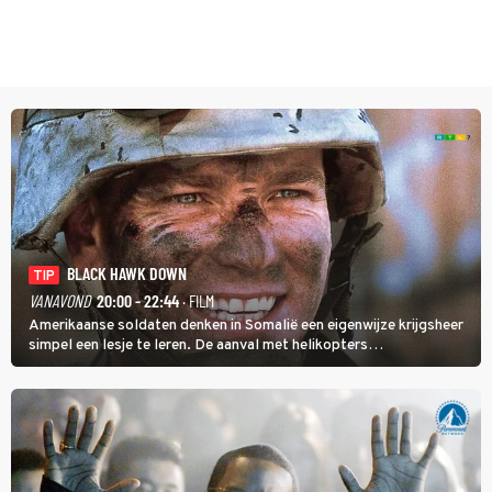
BLACK HAWK DOWN
TIP
VANAVOND
20:00 - 22:44
· FILM
Amerikaanse soldaten denken in Somalië een eigenwijze krijgsheer
simpel een lesje te leren. De aanval met helikopters
verloopt in Black Hawk down dramatisch.