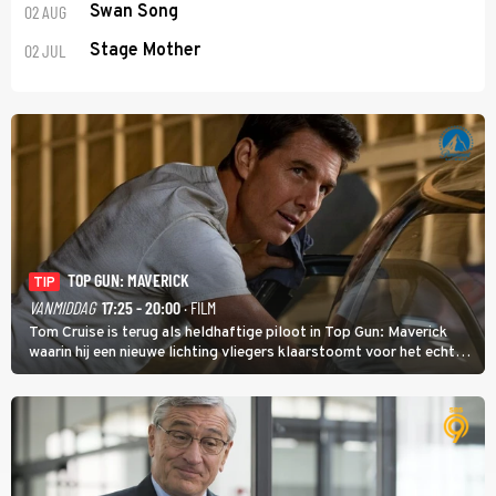
02 AUG
Swan Song
02 JUL
Stage Mother
TOP GUN: MAVERICK
TIP
VANMIDDAG
17:25 - 20:00
· FILM
Tom Cruise is terug als heldhaftige piloot in Top Gun: Maverick
waarin hij een nieuwe lichting vliegers klaarstoomt voor het echte
werk.