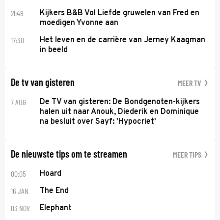
21:48
Kijkers B&B Vol Liefde gruwelen van Fred en
moedigen Yvonne aan
17:30
Het leven en de carrière van Jerney Kaagman
in beeld
De tv van gisteren
MEER TV
7 AUG
De TV van gisteren: De Bondgenoten-kijkers
halen uit naar Anouk, Diederik en Dominique
na besluit over Sayf: 'Hypocriet'
De nieuwste tips om te streamen
MEER TIPS
00:05
Hoard
16 JAN
The End
03 NOV
Elephant