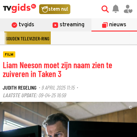
stem nu!
tvgids
streaming
nieuws
GOUDEN TELEVIZIER-RING
FILM
Liam Neeson moet zijn naam zien te
zuiveren in Taken 3
JUDITH REGELING
9 APRIL 2025 11:15
·
·
LAATSTE UPDATE:
09-04-25 16:59
©