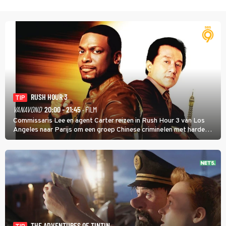
RUSH HOUR 3
TIP
VANAVOND
20:00 - 21:45
· FILM
Commissaris Lee en agent Carter reizen in Rush Hour 3 van Los
Angeles naar Parijs om een groep Chinese criminelen met harde
hand aan te pakken.
THE ADVENTURES OF TINTIN