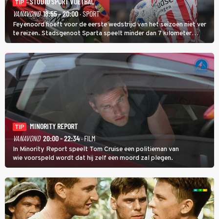
STUDIO SPORT VOETBAL
TIP
VANAVOND
18:55 - 20:00
· SPORT
Feyenoord hoeft voor de eerste wedstrijd van het seizoen niet ver
te reizen. Stadsgenoot Sparta speelt minder dan 7 kilometer
verderop. Feyenoord trok de Spaanse spits Nacho Ferri aan van
KVC Westerlo uit België.
MINORITY REPORT
TIP
VANAVOND
20:00 - 22:34
· FILM
In Minority Report speelt Tom Cruise een politieman van
wie voorspeld wordt dat hij zelf een moord zal plegen.