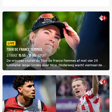
LIVE
TOUR DE FRANCE FEMMES
STRAKS
15:55 - 18:55
· SPORT
De vrouwen sluiten de Tour de France Femmes af met vier 25
kilometer lange rondes door Nice. Onderweg wacht viermaal de
zware Col d'Èze. Aan de finish op de Promenade des Anglais krijgt
de eindwinnaar de laatste gele trui.