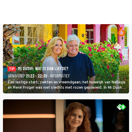
MI DUSHI: WAT IS DAN LIEFDE?
TIP
VANAVOND
21:23 - 22:30
· INFORMATIEF
Een lastige start, ziekten en vreemdgaan; het huwelijk van Natasja
en René Froger was niet slechts met rozen geplaveid. In Mi Dushi:
Wat Is Dan Liefde? neemt Wilfred Genee het showbizzkoppel mee
uit vissen om het over de liefde te hebben.