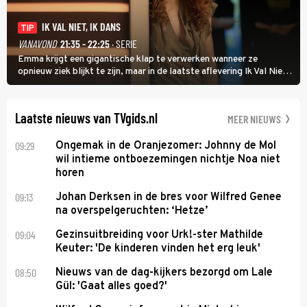
IK VAL NIET, IK DANS
TIP
VANAVOND
21:35 - 22:25
· SERIE
Emma krijgt een gigantische klap te verwerken wanneer ze
opnieuw ziek blijkt te zijn, maar in de laatste aflevering Ik Val Niet,
Ik Dans laat ze zien dat ze niet van plan is op te geven, zelfs als ze
daarvoor een ingrijpende operatie moet ondergaan.
Laatste nieuws van TVgids.nl
MEER NIEUWS
09:29
Ongemak in de Oranjezomer: Johnny de Mol
wil intieme ontboezemingen nichtje Noa niet
horen
09:13
Johan Derksen in de bres voor Wilfred Genee
na overspelgeruchten: ‘Hetze’
09:04
Gezinsuitbreiding voor Urk!-ster Mathilde
Keuter: 'De kinderen vinden het erg leuk'
08:50
Nieuws van de dag-kijkers bezorgd om Lale
Gül: 'Gaat alles goed?'