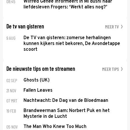
08:45
Wilfred Genee informeert in Mi dushi naar
liefdesleven Frogers: ‘Werkt alles nog?’
De tv van gisteren
MEER TV
9 AUG
De TV van gisteren: zomerse herhalingen
kunnen kijkers niet bekoren, De Avondetappe
scoort
De nieuwste tips om te streamen
MEER TIPS
02 SEP
Ghosts (UK)
21 NOV
Fallen Leaves
07 MRT
Nachtwacht: De Dag van de Bloedmaan
19 FEB
Brandweerman Sam: Norbert Puk en het
Mysterie in de Lucht
05 NOV
The Man Who Knew Too Much