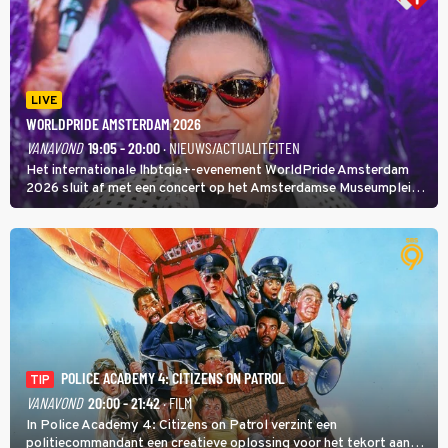
LIVE
WORLDPRIDE AMSTERDAM 2026
VANAVOND
19:05 - 20:00
· NIEUWS/ACTUALITEITEN
Het internationale lhbtqia+-evenement WorldPride Amsterdam
2026 sluit af met een concert op het Amsterdamse Museumplein.
Anita Doth is een van de optredende artiesten. In de jaren 90
veroverde ze de wereld als zangeres van 2Unlimited.
POLICE ACADEMY 4: CITIZENS ON PATROL
TIP
VANAVOND
20:00 - 21:42
· FILM
In Police Academy 4: Citizens on Patrol verzint een
politiecommandant een creatieve oplossing voor het tekort aan