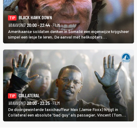
BLACK HAWK DOWN
TIP
VANAVOND
20:00 - 22:44
· FILM
Amerikaanse soldaten denken in Somalië een eigenwijze krijgsheer
simpel een lesje te leren. De aanval met helikopters
verloopt in Black Hawk down dramatisch.
COLLATERAL
TIP
VANAVOND
20:00 - 22:25
· FILM
De doorgewinterde taxichauffeur Max (Jamie Foxx) krijgt in
Collateral een absolute ‘bad guy’ als passagier. Vincent (Tom
Cruise) heeft hem nodig om hem de stad door te loodsen om een
wel heel lugubere reden.