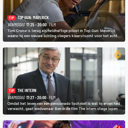
TOP GUN: MAVERICK
TIP
VANMIDDAG
17:25 - 20:00
· FILM
Tom Cruise is terug als heldhaftige piloot in Top Gun: Maverick
waarin hij een nieuwe lichting vliegers klaarstoomt voor het echte
werk.
THE INTERN
TIP
VANMIDDAG
17:27 - 20:00
· FILM
Omdat het leven van een pensionado toch niet is wat hij ervan had
verwacht, gaat weduwnaar Ben in de film The Intern stage lopen
bij de hippe webwinkel van Jules, wat een gouden zet blijkt te zijn.