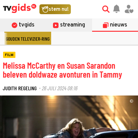
stem nu!
tvgids
streaming
nieuws
GOUDEN TELEVIZIER-RING
FILM
Melissa McCarthy en Susan Sarandon
beleven doldwaze avonturen in Tammy
JUDITH REGELING
26 JULI 2024 08:16
·
©