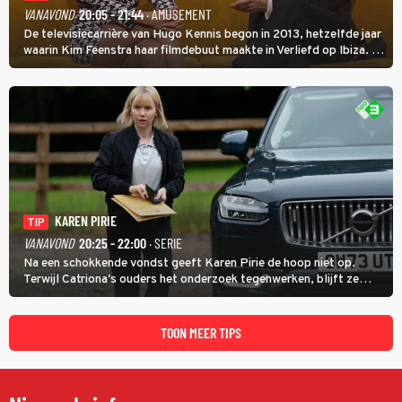
VANAVOND
20:05 - 21:44
· AMUSEMENT
De televisiecarrière van Hugo Kennis begon in 2013, hetzelfde jaar
waarin Kim Feenstra haar filmdebuut maakte in Verliefd op Ibiza. In
Oh, Wat een Jaar! wordt duidelijk wat ze nog meer weten van het
jaar waarin ze allebei eindtwintigers waren.
KAREN PIRIE
TIP
VANAVOND
20:25 - 22:00
· SERIE
Na een schokkende vondst geeft Karen Pirie de hoop niet op.
Terwijl Catriona's ouders het onderzoek tegenwerken, blijft ze
speuren naar Adam. In deze slotaflevering van Karen Pirie leidt het
spoor via Frankrijk en Italië naar Malta.
TOON MEER TIPS