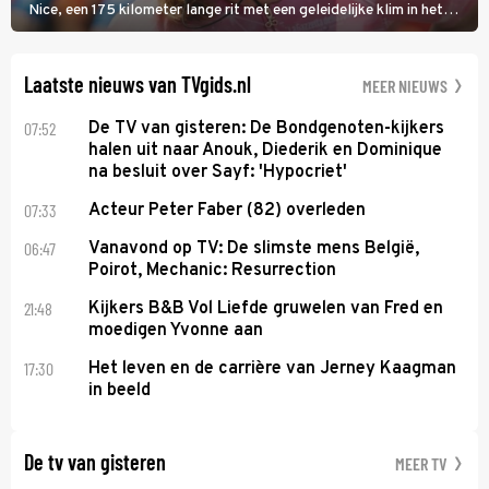
Nice, een 175 kilometer lange rit met een geleidelijke klim in het
midden. Dat is mogelijk niet de zwaarste hindernis, dat is de
temperatuur. Het kan in Nice namelijk bloedheet worden.
Laatste nieuws van TVgids.nl
MEER NIEUWS
07:52
De TV van gisteren: De Bondgenoten-kijkers
halen uit naar Anouk, Diederik en Dominique
na besluit over Sayf: 'Hypocriet'
07:33
Acteur Peter Faber (82) overleden
06:47
Vanavond op TV: De slimste mens België,
Poirot, Mechanic: Resurrection
21:48
Kijkers B&B Vol Liefde gruwelen van Fred en
moedigen Yvonne aan
17:30
Het leven en de carrière van Jerney Kaagman
in beeld
De tv van gisteren
MEER TV