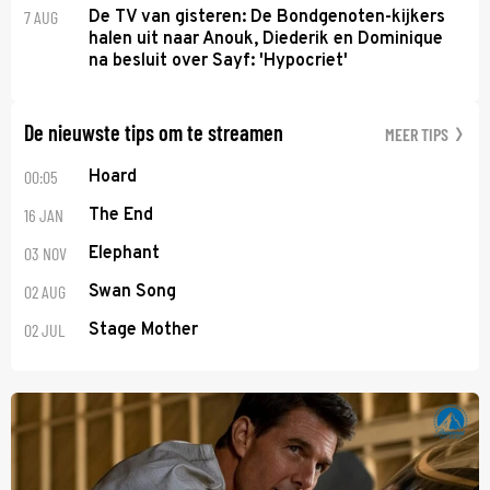
7 AUG
De TV van gisteren: De Bondgenoten-kijkers
halen uit naar Anouk, Diederik en Dominique
na besluit over Sayf: 'Hypocriet'
De nieuwste tips om te streamen
MEER TIPS
00:05
Hoard
16 JAN
The End
03 NOV
Elephant
02 AUG
Swan Song
02 JUL
Stage Mother