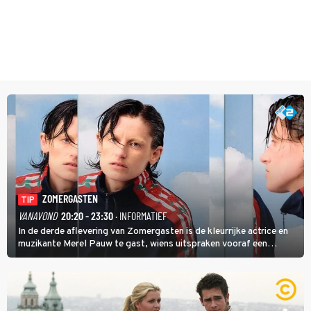
ZOMERGASTEN
TIP
VANAVOND
20:20 - 23:30
· INFORMATIEF
In de derde aflevering van Zomergasten is de kleurrijke actrice en
muzikante Merel Pauw te gast, wiens uitspraken vooraf een
boeiende avond beloven: 'Mijn ideale televisieavond is zoals mijn
identiteit: grenzeloos, absurd en vol angsten'.