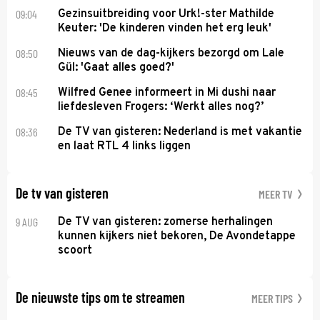
09:04
Gezinsuitbreiding voor Urk!-ster Mathilde
Keuter: 'De kinderen vinden het erg leuk'
08:50
Nieuws van de dag-kijkers bezorgd om Lale
Gül: 'Gaat alles goed?'
08:45
Wilfred Genee informeert in Mi dushi naar
liefdesleven Frogers: ‘Werkt alles nog?’
08:36
De TV van gisteren: Nederland is met vakantie
en laat RTL 4 links liggen
De tv van gisteren
MEER TV
9 AUG
De TV van gisteren: zomerse herhalingen
kunnen kijkers niet bekoren, De Avondetappe
scoort
De nieuwste tips om te streamen
MEER TIPS