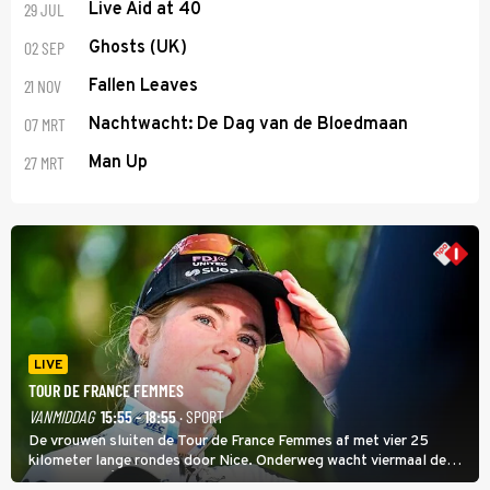
29 JUL
Live Aid at 40
02 SEP
Ghosts (UK)
21 NOV
Fallen Leaves
07 MRT
Nachtwacht: De Dag van de Bloedmaan
27 MRT
Man Up
LIVE
TOUR DE FRANCE FEMMES
VANMIDDAG
15:55 - 18:55
· SPORT
De vrouwen sluiten de Tour de France Femmes af met vier 25
kilometer lange rondes door Nice. Onderweg wacht viermaal de
zware Col d'Èze. Aan de finish op de Promenade des Anglais krijgt