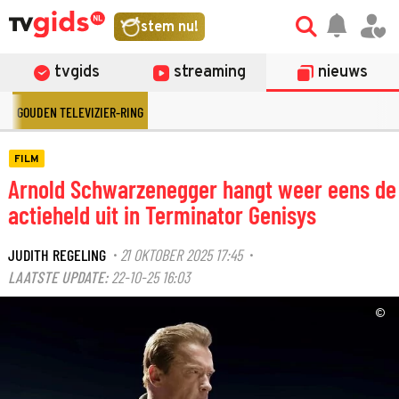
stem nu!
tvgids
streaming
nieuws
GOUDEN TELEVIZIER-RING
FILM
Arnold Schwarzenegger hangt weer eens de
actieheld uit in Terminator Genisys
JUDITH REGELING
21 OKTOBER 2025 17:45
·
·
LAATSTE UPDATE:
22-10-25 16:03
©