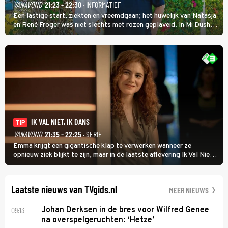
VANAVOND
21:23 - 22:30
· INFORMATIEF
Een lastige start, ziekten en vreemdgaan; het huwelijk van Natasja
en René Froger was niet slechts met rozen geplaveid. In Mi Dushi:
Wat Is Dan Liefde? neemt Wilfred Genee het showbizzkoppel mee
uit vissen om het over de liefde te hebben.
IK VAL NIET, IK DANS
TIP
VANAVOND
21:35 - 22:25
· SERIE
Emma krijgt een gigantische klap te verwerken wanneer ze
opnieuw ziek blijkt te zijn, maar in de laatste aflevering Ik Val Niet,
Ik Dans laat ze zien dat ze niet van plan is op te geven, zelfs als ze
daarvoor een ingrijpende operatie moet ondergaan.
Laatste nieuws van TVgids.nl
MEER NIEUWS
09:13
Johan Derksen in de bres voor Wilfred Genee
na overspelgeruchten: ‘Hetze’