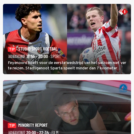
de eindwinnaar de laatste gele trui.
STUDIO SPORT VOETBAL
TIP
VANAVOND
18:55 - 20:00
· SPORT
Feyenoord hoeft voor de eerste wedstrijd van het seizoen niet ver
te reizen. Stadsgenoot Sparta speelt minder dan 7 kilometer
verderop. Feyenoord trok de Spaanse spits Nacho Ferri aan van
KVC Westerlo uit België.
MINORITY REPORT
TIP
VANAVOND
20:00 - 22:34
· FILM