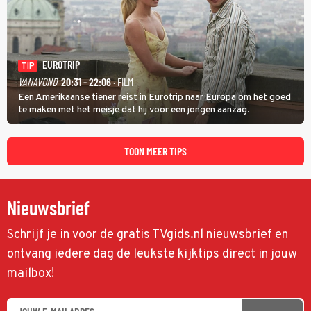
EUROTRIP
TIP
VANAVOND
20:31 - 22:06
· FILM
Een Amerikaanse tiener reist in Eurotrip naar Europa om het goed
te maken met het meisje dat hij voor een jongen aanzag.
TOON MEER TIPS
Nieuwsbrief
Schrijf je in voor de gratis TVgids.nl nieuwsbrief en
ontvang iedere dag de leukste kijktips direct in jouw
mailbox!