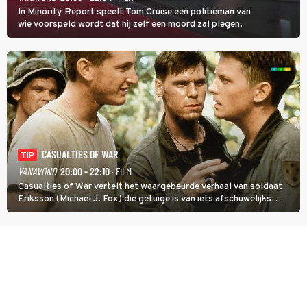
In Minority Report speelt Tom Cruise een politieman van
wie voorspeld wordt dat hij zelf een moord zal plegen.
CASUALTIES OF WAR
TIP
VANAVOND
20:00 - 22:10
· FILM
Casualties of War vertelt het waargebeurde verhaal van soldaat
Eriksson (Michael J. Fox) die getuige is van iets afschuwelijks
tijdens de Vietnamoorlog. Hij besluit uit de school te klappen.