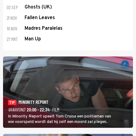
02 SEP
Ghosts (UK)
21 NOV
Fallen Leaves
19 NOV
Madres Paralelas
27 MRT
Man Up
MINORITY REPORT
TIP
VANAVOND
20:00 - 22:34
· FILM
In Minority Report speelt Tom Cruise een politieman van
wie voorspeld wordt dat hij zelf een moord zal plegen.