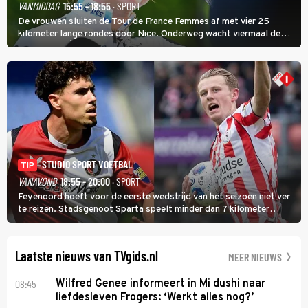
VANMIDDAG
15:55 - 18:55
· SPORT
De vrouwen sluiten de Tour de France Femmes af met vier 25
kilometer lange rondes door Nice. Onderweg wacht viermaal de
zware Col d'Èze. Aan de finish op de Promenade des Anglais krijgt
de eindwinnaar de laatste gele trui.
STUDIO SPORT VOETBAL
TIP
VANAVOND
18:55 - 20:00
· SPORT
Feyenoord hoeft voor de eerste wedstrijd van het seizoen niet ver
te reizen. Stadsgenoot Sparta speelt minder dan 7 kilometer
verderop. Feyenoord trok de Spaanse spits Nacho Ferri aan van
KVC Westerlo uit België.
Laatste nieuws van TVgids.nl
MEER NIEUWS
08:45
Wilfred Genee informeert in Mi dushi naar
liefdesleven Frogers: ‘Werkt alles nog?’