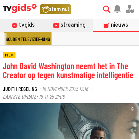
stem nu!
tvgids
streaming
nieuws
GOUDEN TELEVIZIER-RING
FILM
John David Washington neemt het in The
Creator op tegen kunstmatige intelligentie
JUDITH REGELING
18 NOVEMBER 2025 12:16
·
·
LAATSTE UPDATE:
19-11-25 21:08
©