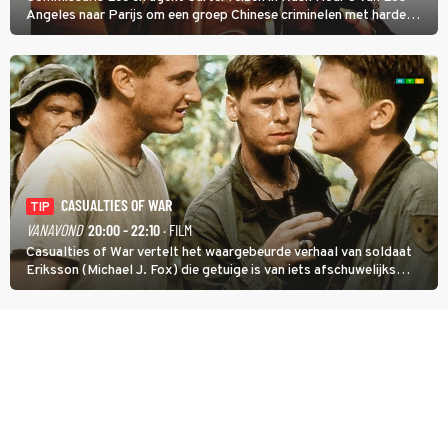
Angeles naar Parijs om een groep Chinese criminelen met harde
hand aan te pakken.
CASUALTIES OF WAR
TIP
VANAVOND
20:00 - 22:10
· FILM
Casualties of War vertelt het waargebeurde verhaal van soldaat
Eriksson (Michael J. Fox) die getuige is van iets afschuwelijks
tijdens de Vietnamoorlog. Hij besluit uit de school te klappen.