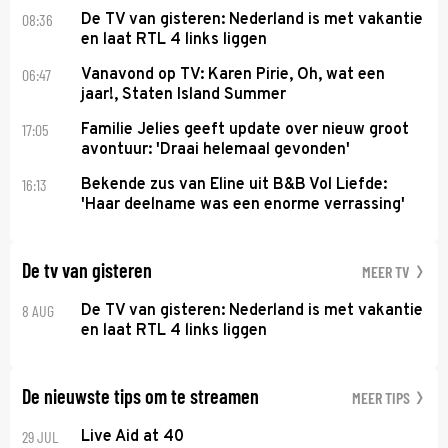
08:36
De TV van gisteren: Nederland is met vakantie
en laat RTL 4 links liggen
06:47
Vanavond op TV: Karen Pirie, Oh, wat een
jaar!, Staten Island Summer
17:05
Familie Jelies geeft update over nieuw groot
avontuur: 'Draai helemaal gevonden'
16:13
Bekende zus van Eline uit B&B Vol Liefde:
'Haar deelname was een enorme verrassing'
De tv van gisteren
MEER TV
8 AUG
De TV van gisteren: Nederland is met vakantie
en laat RTL 4 links liggen
De nieuwste tips om te streamen
MEER TIPS
29 JUL
Live Aid at 40