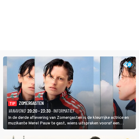
ZOMERGASTEN
TIP
VANAVOND
20:20 - 23:30
· INFORMATIEF
In de derde aflevering van Zomergasten is de kleurrijke actrice en
muzikante Merel Pauw te gast, wiens uitspraken vooraf een
boeiende avond beloven: 'Mijn ideale televisieavond is zoals mijn
identiteit: grenzeloos, absurd en vol angsten'.