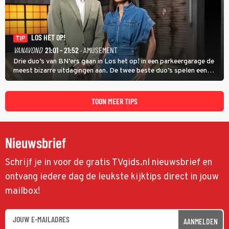
LOS HET OP!
TIP
VANAVOND
21:01 - 21:52
· AMUSEMENT
Drie duo’s van BN’ers gaan in Los het op! in een parkeergarage de
meest bizarre uitdagingen aan. De twee beste duo’s spelen een
onderlinge finale. Met in deze aflevering onder anderen cabaretiers
Nabil Aoulad Ayad en Annick Boer.
TOON MEER TIPS
Nieuwsbrief
Schrijf je in voor de gratis TVgids.nl nieuwsbrief en
ontvang iedere dag de leukste kijktips direct in jouw
mailbox!
AANMELDEN