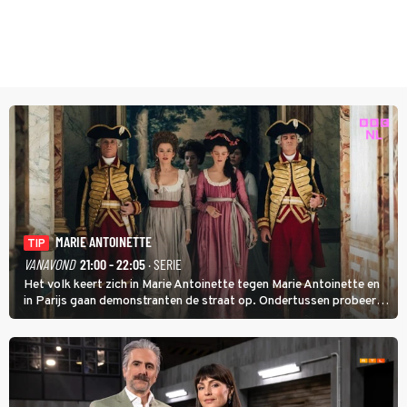
MARIE ANTOINETTE
TIP
VANAVOND
21:00 - 22:05
· SERIE
Het volk keert zich in Marie Antoinette tegen Marie Antoinette en
in Parijs gaan demonstranten de straat op. Ondertussen probeert
Marie Antoinette landgoed Saint-Cloud te kopen. Ze wil daar haar
kinderen veilig laten opgroeien.