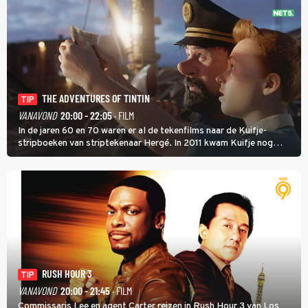
THE ADVENTURES OF TINTIN
TIP
VANAVOND
20:00 - 22:05
· FILM
In de jaren 60 en 70 waren er al de tekenfilms naar de Kuifje-
stripboeken van striptekenaar Hergé. In 2011 kwam Kuifje nog
meer tot leven in The Adventures of Tintin van Steven Spielberg.
RUSH HOUR 3
TIP
VANAVOND
20:00 - 21:45
· FILM
Commissaris Lee en agent Carter reizen in Rush Hour 3 van Los