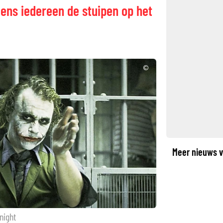
ens iedereen de stuipen op het
©
Meer nieuws v
night