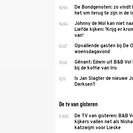
14:54
De Bondgenoten: zo vindt
het om terug te zijn in de 
14:04
Johnny de Mol kan niet na
Liefde kijken: 'Krijg er k
van'
13:07
Opvallende gasten bij De 
woensdagavond
12:49
Gênant: Edwin uit B&B Vol 
bij de koffie van Iris
12:11
Is Jan Slagter de nieuwe 
Derksen?
De tv van gisteren
5 AUG
De TV van gisteren: B&B Vo
kijkers vallen net als Nisha
katzwijm voor Lieske