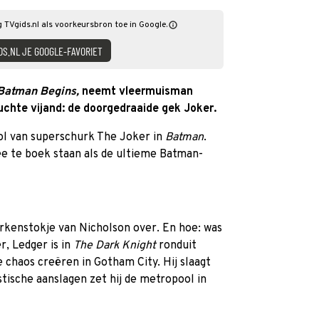
g TVgids.nl als voorkeursbron toe in Google.
DS.NL JE GOOGLE-FAVORIET
Batman Begins,
neemt vleermuisman
chte vijand: de doorgedraaide gek Joker.
rol van superschurk The Joker in
Batman
.
mee te boek staan als de ultieme Batman-
kenstokje van Nicholson over. En hoe: was
r, Ledger is in
The Dark Knight
ronduit
 chaos creëren in Gotham City. Hij slaagt
istische aanslagen zet hij de metropool in