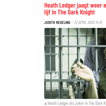
Heath Ledger jaagt weer e
lijf in The Dark Knight
JUDITH REGELING
23 APRIL 2025 14:15
·
Heath Ledger als Joker in The Dark K