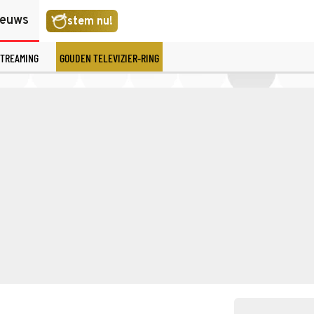
ieuws
stem nu!
TREAMING
GOUDEN TELEVIZIER-RING