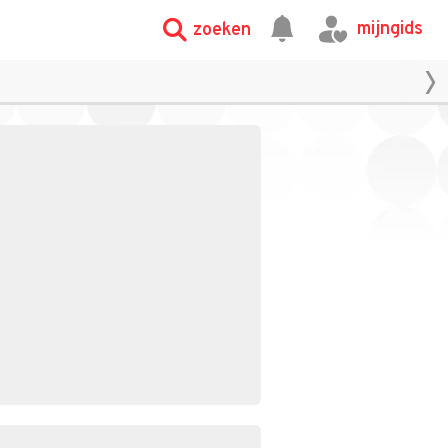
mijngids
zoeken