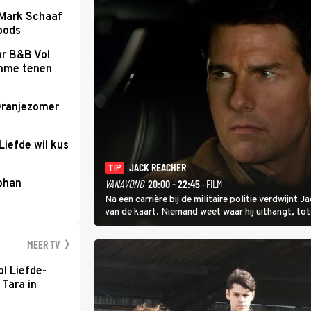
 Mark Schaaf
loods
ar B&B Vol
romme tenen
Oranjezomer
Liefde wil kus
JACK REACHER
TIP
Johan
VANAVOND
20:00 - 22:45
· FILM
Na een carrière bij de militaire politie verdwijnt
van de kaart. Niemand weet waar hij uithangt, t
hem vraagt.
MEER TV
l Liefde-
 Tara in