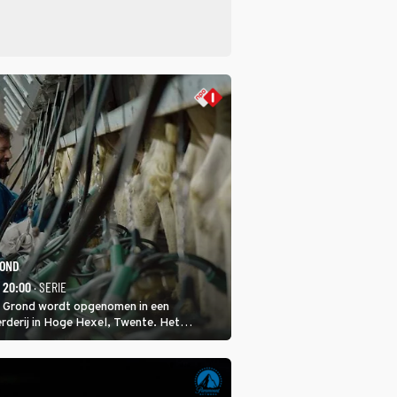
ROND
- 20:00
· SERIE
 Grond wordt opgenomen in een
rderij in Hoge Hexel, Twente. Het
met 160 koeien moest sluiten, omdat het
tura 2000-gebied ligt. In de serie heerst er
veeziekte.