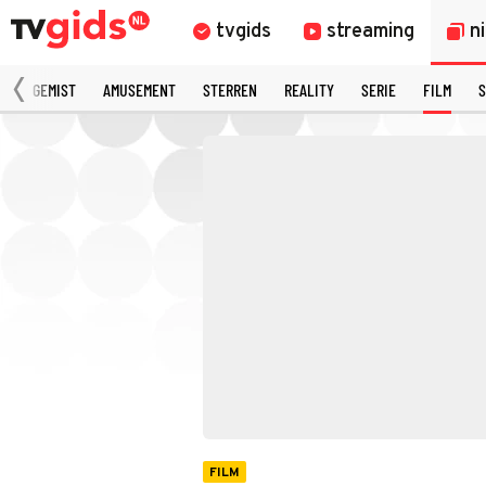
tvgids
streaming
n
N
GEMIST
AMUSEMENT
STERREN
REALITY
SERIE
FILM
S
FILM