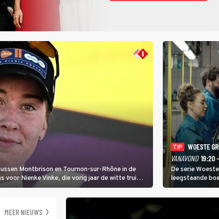
WOESTE G
TIP
VANAVOND
19:20 
 tussen Montbrison en Tournon-sur-Rhône in de
De serie Woeste
voor Nienke Vinke, die vorig jaar de witte trui
leegstaande boe
melkveebedrijf 
dicht bij een Na
een gevaarlijke 
MEER NIEUWS