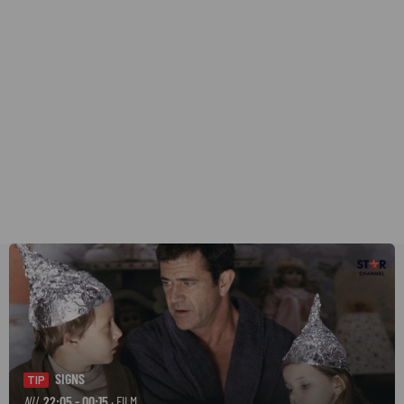
SIGNS
TIP
NU
22:05 - 00:15
· FILM