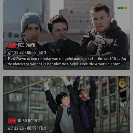
RED DAWN
TIP
NU
22:22 - 00:09
· FILM
Red Dawn is een remake van de gelijknamige actiefilm uit 1984. Bij
de nieuwste variant is het niet de Sovjet-Unie die Amerika komt
binnenvallen, maar zijn Rusland en Noord-Korea de vijanden.
RUSH HOUR 2
TIP
NU
22:26 - 00:09
· FILM