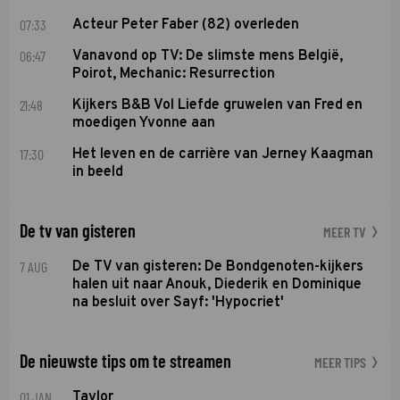
07:33
Acteur Peter Faber (82) overleden
06:47
Vanavond op TV: De slimste mens België,
Poirot, Mechanic: Resurrection
21:48
Kijkers B&B Vol Liefde gruwelen van Fred en
moedigen Yvonne aan
17:30
Het leven en de carrière van Jerney Kaagman
in beeld
De tv van gisteren
MEER TV
7 AUG
De TV van gisteren: De Bondgenoten-kijkers
halen uit naar Anouk, Diederik en Dominique
na besluit over Sayf: 'Hypocriet'
De nieuwste tips om te streamen
MEER TIPS
01 JAN
Taylor