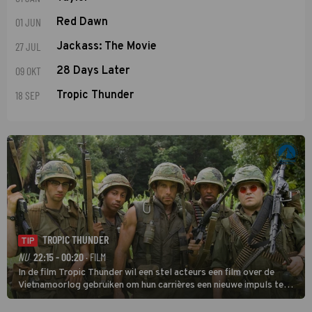
01 JUN
Red Dawn
27 JUL
Jackass: The Movie
09 OKT
28 Days Later
18 SEP
Tropic Thunder
TROPIC THUNDER
TIP
NU
22:15 - 00:20
· FILM
In de film Tropic Thunder wil een stel acteurs een film over de
Vietnamoorlog gebruiken om hun carrières een nieuwe impuls te
geven, maar tijdens de opnamen in het zuiden van Vietnam komen
ze in een oorlog tussen twee drugsbendes terecht.