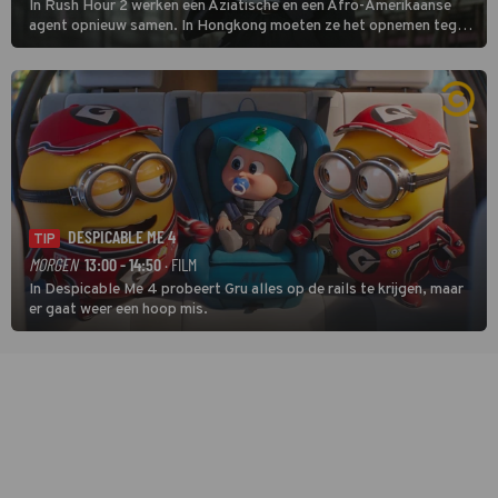
In Rush Hour 2 werken een Aziatische en een Afro-Amerikaanse
agent opnieuw samen. In Hongkong moeten ze het opnemen tegen
een bende die met vals geld handelt.
DESPICABLE ME 4
TIP
MORGEN
13:00 - 14:50
· FILM
In Despicable Me 4 probeert Gru alles op de rails te krijgen, maar
er gaat weer een hoop mis.