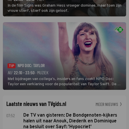
In de film Signs was Graham Hess vroeger dominee, maar toen zijn
vrouw stierf, stierf ook zijn geloof.
NPO DOC: TAYLOR
TIP
NU
22:10 - 23:50
· MUZIEK
Met bijdragen van collega's, insiders en fans zoekt NPO Doc:
Taylor een verklaring voor de populariteit van Taylor Swift. De
singer-songwriter is een van de succesvolste sterren van onze tijd
en een inspiratie voor velen. (HH)
Laatste nieuws van TVgids.nl
MEER NIEUWS
07:52
De TV van gisteren: De Bondgenoten-kijkers
halen uit naar Anouk, Diederik en Dominique
na besluit over Sayf: 'Hypocriet'