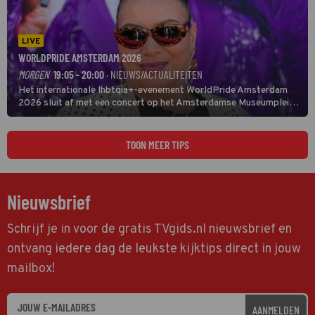
LIVE
WORLDPRIDE AMSTERDAM 2026
MORGEN
19:05 - 20:00
· NIEUWS/ACTUALITEITEN
Het internationale lhbtqia+-evenement WorldPride Amsterdam
2026 sluit af met een concert op het Amsterdamse Museumplein.
Anita Doth is een van de optredende artiesten. In de jaren 90
veroverde ze de wereld als zangeres van 2Unlimited.
TOON MEER TIPS
Nieuwsbrief
Schrijf je in voor de gratis TVgids.nl nieuwsbrief en
ontvang iedere dag de leukste kijktips direct in jouw
mailbox!
AANMELDEN