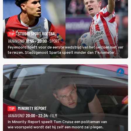
STUDIO SPORT VOETBAL
TIP
VANAVOND
18:55 - 20:00
· SPORT
Feyenoord hoeft voor de eerste wedstrijd van het seizoen niet ver
te reizen. Stadsgenoot Sparta speelt minder dan 7 kilometer
verderop. Feyenoord trok de Spaanse spits Nacho Ferri aan van
KVC Westerlo uit België.
MINORITY REPORT
TIP
VANAVOND
20:00 - 22:34
· FILM
In Minority Report speelt Tom Cruise een politieman van
wie voorspeld wordt dat hij zelf een moord zal plegen.