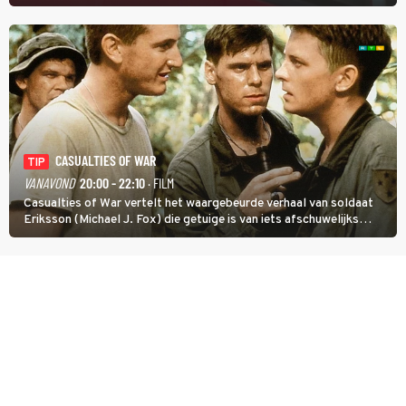
CASUALTIES OF WAR
TIP
VANAVOND
20:00 - 22:10
· FILM
Casualties of War vertelt het waargebeurde verhaal van soldaat
Eriksson (Michael J. Fox) die getuige is van iets afschuwelijks
tijdens de Vietnamoorlog. Hij besluit uit de school te klappen.