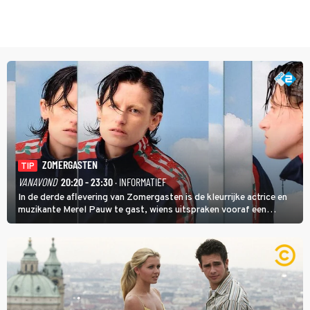
ZOMERGASTEN
TIP
VANAVOND
20:20 - 23:30
· INFORMATIEF
In de derde aflevering van Zomergasten is de kleurrijke actrice en
muzikante Merel Pauw te gast, wiens uitspraken vooraf een
boeiende avond beloven: 'Mijn ideale televisieavond is zoals mijn
identiteit: grenzeloos, absurd en vol angsten'.