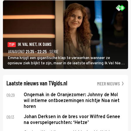
IK VAL NIET, IK DANS
TIP
VANAVOND
21:35 - 22:25
· SERIE
Emma krijgt een gigantische klap te verwerken wanneer ze
opnieuw ziek blijkt te zijn, maar in de laatste aflevering Ik Val Niet,
Ik Dans laat ze zien dat ze niet van plan is op te geven, zelfs als ze
daarvoor een ingrijpende operatie moet ondergaan.
Laatste nieuws van TVgids.nl
MEER NIEUWS
09:29
Ongemak in de Oranjezomer: Johnny de Mol
wil intieme ontboezemingen nichtje Noa niet
horen
09:13
Johan Derksen in de bres voor Wilfred Genee
na overspelgeruchten: ‘Hetze’