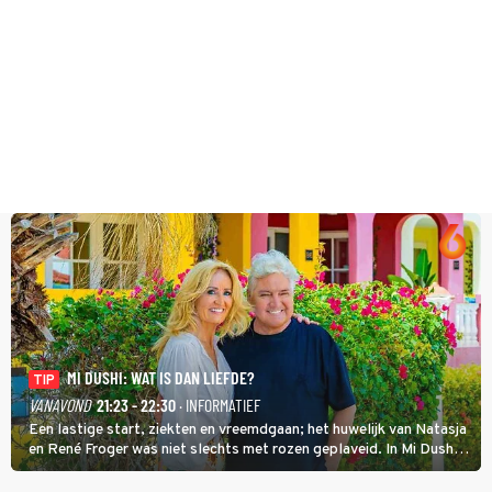
MI DUSHI: WAT IS DAN LIEFDE?
TIP
VANAVOND
21:23 - 22:30
· INFORMATIEF
Een lastige start, ziekten en vreemdgaan; het huwelijk van Natasja
en René Froger was niet slechts met rozen geplaveid. In Mi Dushi:
Wat Is Dan Liefde? neemt Wilfred Genee het showbizzkoppel mee
uit vissen om het over de liefde te hebben.