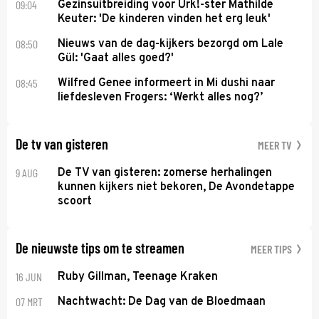
09:04
Gezinsuitbreiding voor Urk!-ster Mathilde
Keuter: 'De kinderen vinden het erg leuk'
08:50
Nieuws van de dag-kijkers bezorgd om Lale
Gül: 'Gaat alles goed?'
08:45
Wilfred Genee informeert in Mi dushi naar
liefdesleven Frogers: ‘Werkt alles nog?’
De tv van gisteren
MEER TV
9 AUG
De TV van gisteren: zomerse herhalingen
kunnen kijkers niet bekoren, De Avondetappe
scoort
De nieuwste tips om te streamen
MEER TIPS
16 JUN
Ruby Gillman, Teenage Kraken
07 MRT
Nachtwacht: De Dag van de Bloedmaan