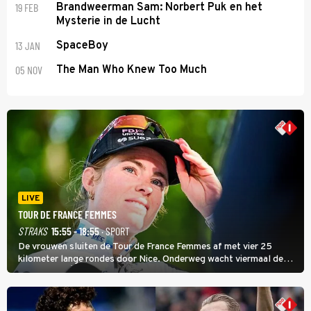
19 FEB
Brandweerman Sam: Norbert Puk en het
Mysterie in de Lucht
13 JAN
SpaceBoy
05 NOV
The Man Who Knew Too Much
LIVE
TOUR DE FRANCE FEMMES
STRAKS
15:55 - 18:55
· SPORT
De vrouwen sluiten de Tour de France Femmes af met vier 25
kilometer lange rondes door Nice. Onderweg wacht viermaal de
zware Col d'Èze. Aan de finish op de Promenade des Anglais krijgt
de eindwinnaar de laatste gele trui.