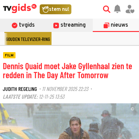
stem nu!
tvgids
streaming
nieuws
GOUDEN TELEVIZIER-RING
FILM
Dennis Quaid moet Jake Gyllenhaal zien te
redden in The Day After Tomorrow
JUDITH REGELING
11 NOVEMBER 2025 22:23
·
·
LAATSTE UPDATE:
12-11-25 13:53
©