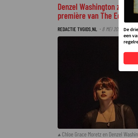
Denzel Washington zet de m
première van The Equalize
REDACTIE TVGIDS.NL
8 MEI 2026 14:45
·
·
De dri
een va
regelre
Chloe Grace Moretz en Denzel Washin