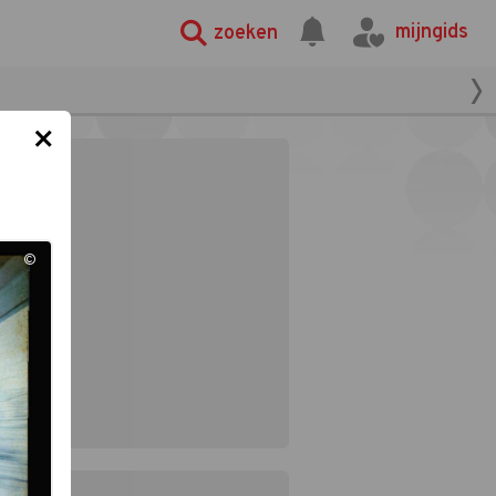
mijngids
zoeken
×
©