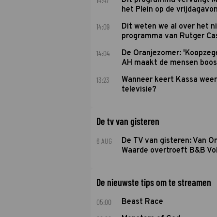
Dit programma vervangt M
het Plein op de vrijdagavo
14:09
Dit weten we al over het 
programma van Rutger Ca
14:04
De Oranjezomer: 'Koopzeg
AH maakt de mensen boos
13:23
Wanneer keert Kassa weer
televisie?
De tv van gisteren
6 AUG
De TV van gisteren: Van O
Waarde overtroeft B&B Vol
De nieuwste tips om te streamen
05:00
Beast Race