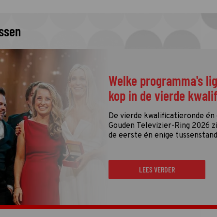
issen
Welke programma's li
kop in de vierde kwali
De vierde kwalificatieronde én
Gouden Televizier-Ring 2026 zij
de eerste én enige tussenstand
LEES VERDER