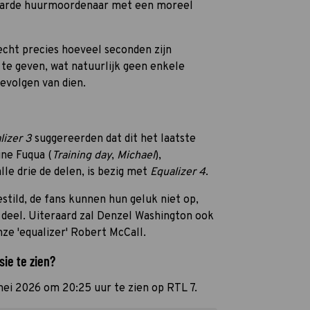
iharde huurmoordenaar met een moreel
evecht precies hoeveel seconden zijn
te geven, wat natuurlijk geen enkele
gevolgen van dien.
lizer 3
suggereerden dat dit het laatste
ine Fuqua (
Training day
,
Michael
),
lle drie de delen, is bezig met
Equalizer 4
.
estild, de fans kunnen hun geluk niet op,
 deel. Uiteraard zal Denzel Washington ook
nze 'equalizer' Robert McCall.
sie te zien?
ei 2026 om 20:25 uur te zien op RTL 7.