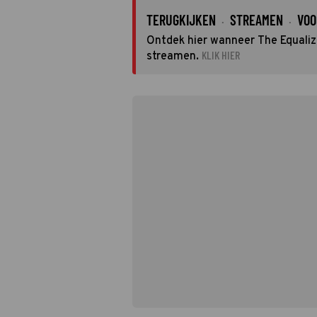
TERUGKIJKEN
STREAMEN
VOO
·
·
Ontdek hier wanneer The Equalize
KLIK HIER
streamen.