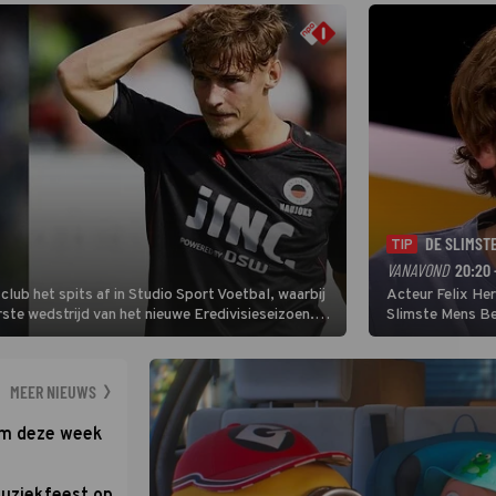
DE SLIMST
TIP
VANAVOND
20:20 
lub het spits af in Studio Sport Voetbal, waarbij
Acteur Felix He
ste wedstrijd van het nieuwe Eredivisieseizoen.
Slimste Mens Bel
hij wil aanvallend voetballen.
de grote favoriet
Nederlandse inb
neemt plaats aan
MEER NIEUWS
om deze week