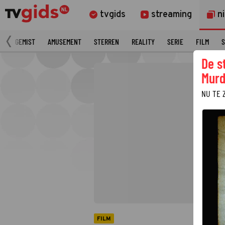
tvgids
streaming
n
N
GEMIST
AMUSEMENT
STERREN
REALITY
SERIE
FILM
S
De s
Murd
NU TE 
FILM