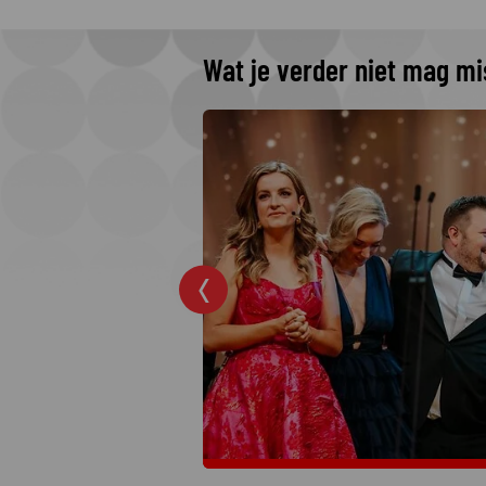
Wat je verder niet mag m
 The Idaho
 Netflix
rders: College
jkste moordzaken
 hit op Netflix.