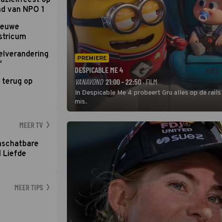
uziekfeest op
nd van NPO 1
nieuwe
stricum
elverandering
PREMIERE
'
DESPICABLE ME 4
 terug op
VANAVOND
21:00 - 22:50
· FILM
In Despicable Me 4 probeert Gru alles op de rails
mis.
MEER TV
nschatbare
 Liefde
MEER TIPS