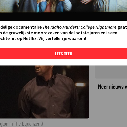
affia op zijn plek in de tv-
r 3
LAATSTE UPDATE:
09-05-26 11:16
edelige documentaire
The Idaho Murders: College Nightmare
gaat
n de gruwelijkste moordzaken van de laatste jaren en is een
chte hit op Netflix. Wij vertellen je waarom!
©
LEES MEER
Meer nieuws v
gton in The Equalizer 3