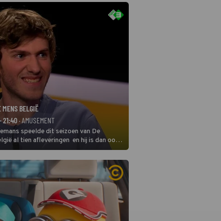
E MENS BELGIË
- 21:40
· AMUSEMENT
remans speelde dit seizoen van De
gië al tien afleveringen en hij is dan ook
 in deze seizoensfinale. En er is
reng, want komiek Soundos El Ahmadi
 de jurytafel.