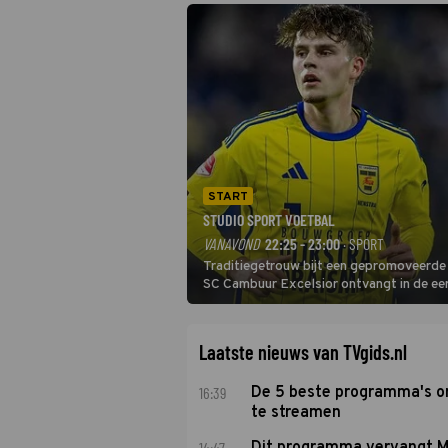
START
STUDIO SPORT VOETBAL
VANAVOND
22:25 - 23:00
· SPORT
Traditiegetrouw bijt een gepromoveerde c
SC Cambuur Excelsior ontvangt in de eer
De nieuwe oefenmeester is Johan Plat en 
Laatste nieuws van TVgids.nl
16:39
De 5 beste programma's 
te streamen
14:47