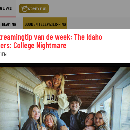
ieuws
stem nu!
TREAMING
GOUDEN TELEVIZIER-RING
treamingtip van de week: The Idaho
ers: College Nightmare
ZIEN