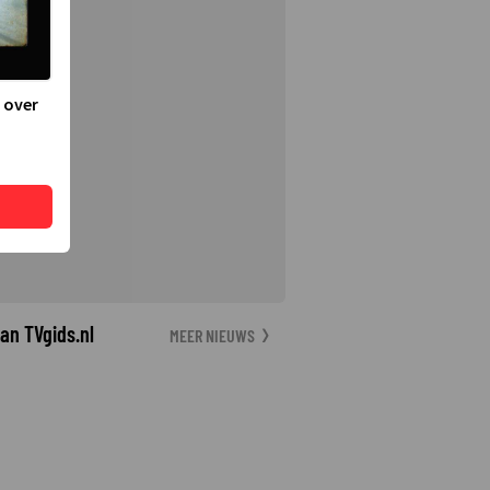
 over
an TVgids.nl
MEER NIEUWS