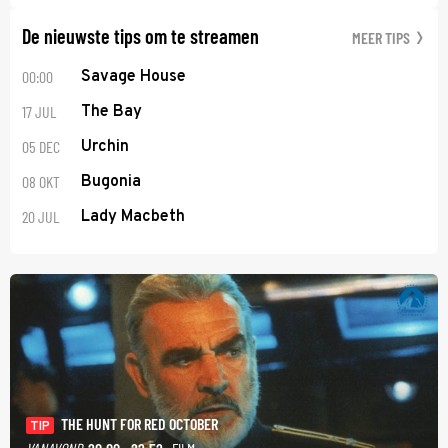
De nieuwste tips om te streamen
MEER TIPS
00:00
Savage House
17 JUL
The Bay
05 DEC
Urchin
08 OKT
Bugonia
20 JUL
Lady Macbeth
THE HUNT FOR RED OCTOBER
TIP