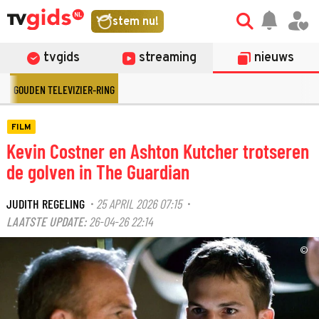
stem nu!
tvgids
streaming
nieuws
GOUDEN TELEVIZIER-RING
FILM
Kevin Costner en Ashton Kutcher trotseren
de golven in The Guardian
JUDITH REGELING
25 APRIL 2026 07:15
·
·
LAATSTE UPDATE:
26-04-26 22:14
©