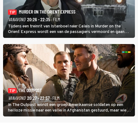
MURDER ON THE ORIENT EXPRESS
TIP
VANAVOND
20:26 - 22:35
· FILM
Tijdens een treinrit van Istanboel naar Calais in Murder on the
Orient Express wordt een van de passagiers vermoord en gaan
detective Hercule Poirot en zijn snor uitzoeken wie van de andere
treinreizigers de dader is.
THE OUTPOST
TIP
VANAVOND
20:27 - 22:57
· FILM
In The Outpost wordt een groep Amerikaanse soldaten op een
heilloze missie naar een vallei in Afghanistan gestuurd, maar wie
overleeft daar een aanval?