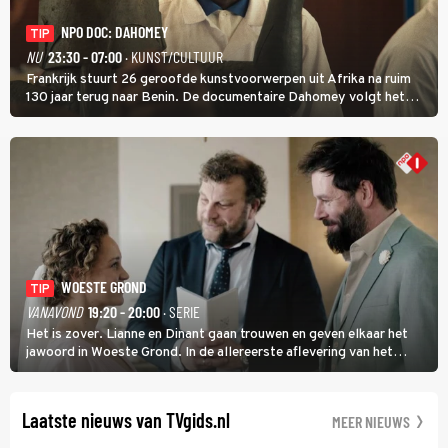
NPO DOC: DAHOMEY
TIP
NU
23:30 - 07:00
· KUNST/CULTUUR
Frankrijk stuurt 26 geroofde kunstvoorwerpen uit Afrika na ruim
130 jaar terug naar Benin. De documentaire Dahomey volgt het
transport en toont de aankomst. Inwoners van Benin bespreken de
betekenis van de teruggave.
WOESTE GROND
TIP
VANAVOND
19:20 - 20:00
· SERIE
Het is zover. Lianne en Dinant gaan trouwen en geven elkaar het
jawoord in Woeste Grond. In de allereerste aflevering van het
eerste seizoen kwam Lianne vanuit de Randstad naar Twente. Daar
is ze inmiddels helemaal op haar plek.
Laatste nieuws van TVgids.nl
MEER NIEUWS