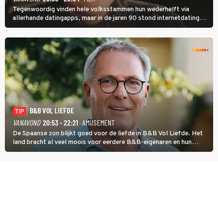
Tegenwoordig vinden hele volksstammen hun wederhelft via
allerhande datingapps, maar in de jaren 90 stond internetdating
nog in de kinderschoenen. In de film You've Got Mail zie je dat
terug.
B&B VOL LIEFDE
TIP
VANAVOND
20:53 - 22:21
· AMUSEMENT
De Spaanse zon blijkt goed voor de liefde in B&B Vol Liefde. Het
land bracht al veel moois voor eerdere B&B-eigenaren en hun
partners. Ook Paul runt zijn gastenverblijf in Spanje. De 62-jarige
weduwnaar stuurt aan op een nieuw hoofdstuk.