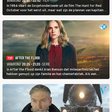
VANAVOND
20:00 - 22:52
· FILM
In 1984 vaart de Sovjetonderzeeër uit de film The Hunt for Red
October voor het eerst uit, maar wat zijn de plannen van kapitein
Marko Ramius?
AFTER THE FLOOD
TIP
VANAVOND
20:25 - 21:20
· SERIE
In After the Flood denkt Alan Benson dat milieuactivisten het
hebben gemunt op zijn familie en hun chemiefabriek. Als een
brandende boodschap in het veen de boel op scherp zet, besluit
Jo Marshall de jonge Finn Allen aan de tand te voelen.