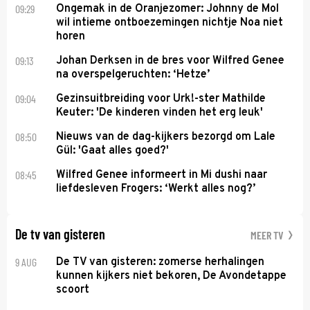
09:29
Ongemak in de Oranjezomer: Johnny de Mol
wil intieme ontboezemingen nichtje Noa niet
horen
09:13
Johan Derksen in de bres voor Wilfred Genee
na overspelgeruchten: ‘Hetze’
09:04
Gezinsuitbreiding voor Urk!-ster Mathilde
Keuter: 'De kinderen vinden het erg leuk'
08:50
Nieuws van de dag-kijkers bezorgd om Lale
Gül: 'Gaat alles goed?'
08:45
Wilfred Genee informeert in Mi dushi naar
liefdesleven Frogers: ‘Werkt alles nog?’
De tv van gisteren
MEER TV
9 AUG
De TV van gisteren: zomerse herhalingen
kunnen kijkers niet bekoren, De Avondetappe
scoort