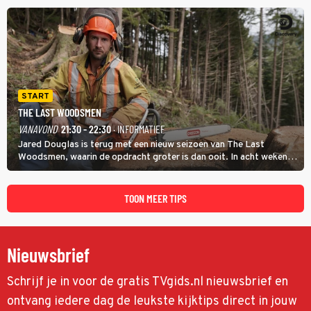
speler gaat direct door naar de finaleweek.
START
THE LAST WOODSMEN
VANAVOND
21:30 - 22:30
· INFORMATIEF
Jared Douglas is terug met een nieuw seizoen van The Last
Woodsmen, waarin de opdracht groter is dan ooit. In acht weken
tijd probeert hij een miljoen dollar bij elkaar te vergaren om de
toekomst van het houthakkersbedrijf te verzekeren.
TOON MEER TIPS
Nieuwsbrief
Schrijf je in voor de gratis TVgids.nl nieuwsbrief en
ontvang iedere dag de leukste kijktips direct in jouw