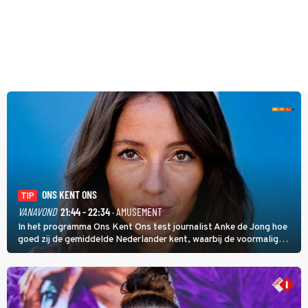
ONS KENT ONS
TIP
VANAVOND
21:44 - 22:34
· AMUSEMENT
In het programma Ons Kent Ons test journalist Anke de Jong hoe
goed zij de gemiddelde Nederlander kent, waarbij de voormalig
hoofdredacteur van modebladen Glamour en Elle het samen met
rapper Keizer opneemt tegen Edson da Graça en Marc-Marie
Huijbregts.