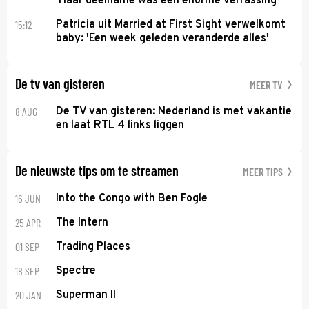
'Haar deelname was een enorme verrassing'
15:12
Patricia uit Married at First Sight verwelkomt
baby: 'Een week geleden veranderde alles'
De tv van gisteren
MEER TV
8 AUG
De TV van gisteren: Nederland is met vakantie
en laat RTL 4 links liggen
De nieuwste tips om te streamen
MEER TIPS
16 JUN
Into the Congo with Ben Fogle
25 APR
The Intern
01 SEP
Trading Places
18 SEP
Spectre
20 JAN
Superman II