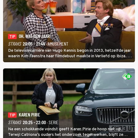
OH, WAT EEN JAAR!
TIP
STRAKS
20:05 - 21:44
· AMUSEMENT
De televisiecarrière van Hugo Kennis begon in 2013, hetzelfde jaar
waarin Kim Feenstra haar filmdebuut maakte in Verliefd op Ibiza. In
Oh, Wat een Jaar! wordt duidelijk wat ze nog meer weten van het
jaar waarin ze allebei eindtwintigers waren.
KAREN PIRIE
TIP
STRAKS
20:25 - 22:00
· SERIE
Na een schokkende vondst geeft Karen Pirie de hoop niet op.
Terwijl Catriona's ouders het onderzoek tegenwerken, blijft ze