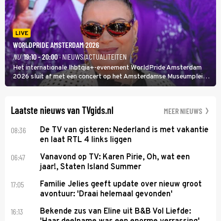
LIVE
WORLDPRIDE AMSTERDAM 2026
NU
19:10 - 20:00
· NIEUWS/ACTUALITEITEN
Het internationale lhbtqia+-evenement WorldPride Amsterdam
2026 sluit af met een concert op het Amsterdamse Museumplein.
Anita Doth is een van de optredende artiesten. In de jaren 90
veroverde ze de wereld als zangeres van 2Unlimited.
Laatste nieuws van TVgids.nl
MEER NIEUWS
08:36
De TV van gisteren: Nederland is met vakantie
en laat RTL 4 links liggen
06:47
Vanavond op TV: Karen Pirie, Oh, wat een
jaar!, Staten Island Summer
17:05
Familie Jelies geeft update over nieuw groot
avontuur: 'Draai helemaal gevonden'
16:13
Bekende zus van Eline uit B&B Vol Liefde: