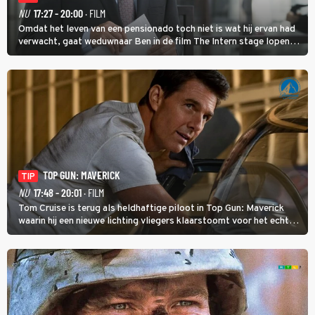
NU
17:27 - 20:00
· FILM
Omdat het leven van een pensionado toch niet is wat hij ervan had
verwacht, gaat weduwnaar Ben in de film The Intern stage lopen
bij de hippe webwinkel van Jules, wat een gouden zet blijkt te zijn.
TOP GUN: MAVERICK
TIP
NU
17:48 - 20:01
· FILM
Tom Cruise is terug als heldhaftige piloot in Top Gun: Maverick
waarin hij een nieuwe lichting vliegers klaarstoomt voor het echte
werk.