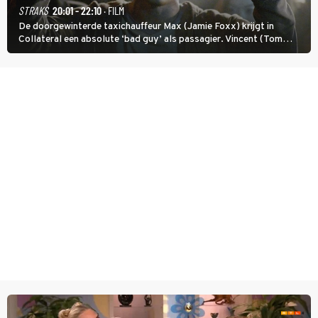
STRAKS
20:01 - 22:10
· FILM
De doorgewinterde taxichauffeur Max (Jamie Foxx) krijgt in
Collateral een absolute ‘bad guy’ als passagier. Vincent (Tom
Cruise) heeft hem nodig om hem de stad door te loodsen om een
wel heel lugubere reden.