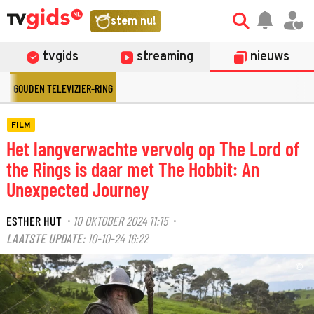
stem nu!
tvgids
streaming
nieuws
GOUDEN TELEVIZIER-RING
FILM
Het langverwachte vervolg op The Lord of
the Rings is daar met The Hobbit: An
Unexpected Journey
ESTHER HUT
10 OKTOBER 2024 11:15
·
·
LAATSTE UPDATE:
10-10-24 16:22
©