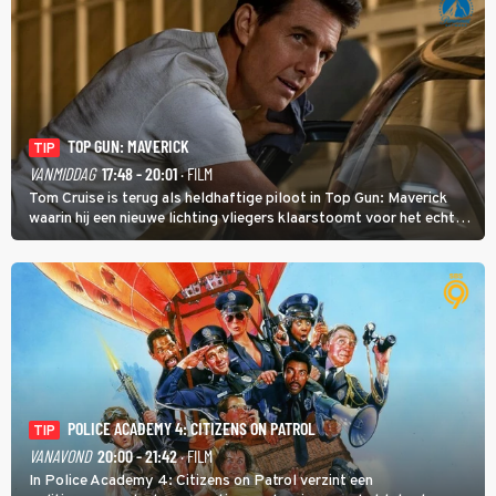
TOP GUN: MAVERICK
TIP
VANMIDDAG
17:48 - 20:01
· FILM
Tom Cruise is terug als heldhaftige piloot in Top Gun: Maverick
waarin hij een nieuwe lichting vliegers klaarstoomt voor het echte
werk.
POLICE ACADEMY 4: CITIZENS ON PATROL
TIP
VANAVOND
20:00 - 21:42
· FILM
In Police Academy 4: Citizens on Patrol verzint een