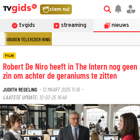
stem nu!
tvgids
streaming
nieuws
GOUDEN TELEVIZIER-RING
FILM
Robert De Niro heeft in The Intern nog geen
zin om achter de geraniums te zitten
JUDITH REGELING
12 MAART 2025 11:16
·
·
LAATSTE UPDATE:
12-03-25 16:49
©