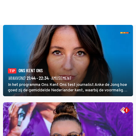
ONS KENT ONS
TIP
VANAVOND
21:44 - 22:34
· AMUSEMENT
In het programma Ons Kent Ons test journalist Anke de Jong hoe
goed zij de gemiddelde Nederlander kent, waarbij de voormalig
hoofdredacteur van modebladen Glamour en Elle het samen met
rapper Keizer opneemt tegen Edson da Graça en Marc-Marie
Huijbregts.