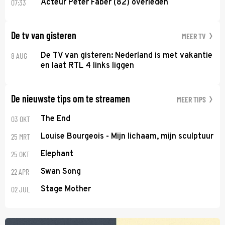
07:33
Acteur Peter Faber (82) overleden
De tv van gisteren
MEER TV
8 AUG
De TV van gisteren: Nederland is met vakantie
en laat RTL 4 links liggen
De nieuwste tips om te streamen
MEER TIPS
03 OKT
The End
25 MRT
Louise Bourgeois - Mijn lichaam, mijn sculptuur
25 OKT
Elephant
22 APR
Swan Song
02 JUL
Stage Mother