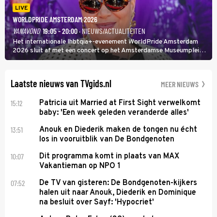
LIVE
WORLDPRIDE AMSTERDAM 2026
VANAVOND
19:05 - 20:00
· NIEUWS/ACTUALITEITEN
Het internationale lhbtqia+-evenement WorldPride Amsterdam
2026 sluit af met een concert op het Amsterdamse Museumplein.
Anita Doth is een van de optredende artiesten. In de jaren 90
veroverde ze de wereld als zangeres van 2Unlimited.
Laatste nieuws van TVgids.nl
MEER NIEUWS
15:12
Patricia uit Married at First Sight verwelkomt
baby: 'Een week geleden veranderde alles'
13:51
Anouk en Diederik maken de tongen nu écht
los in vooruitblik van De Bondgenoten
10:07
Dit programma komt in plaats van MAX
Vakantieman op NPO 1
07:52
De TV van gisteren: De Bondgenoten-kijkers
halen uit naar Anouk, Diederik en Dominique
na besluit over Sayf: 'Hypocriet'