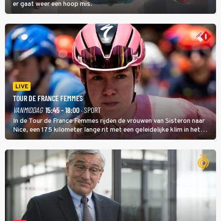
er gaat weer een hoop mis.
LIVE
TOUR DE FRANCE FEMMES
VANMIDDAG
15:45 - 18:00
· SPORT
In de Tour de France Femmes rijden de vrouwen van Sisteron naar
Nice, een 175 kilometer lange rit met een geleidelijke klim in het
midden. Dat is mogelijk niet de zwaarste hindernis, dat is de
temperatuur. Het kan in Nice namelijk bloedheet worden.