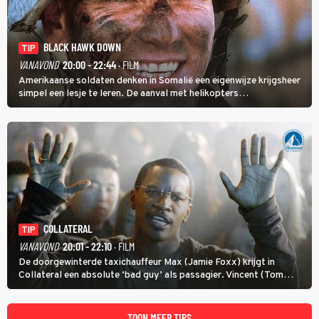
BLACK HAWK DOWN
TIP
VANAVOND
20:00 - 22:44
· FILM
Amerikaanse soldaten denken in Somalië een eigenwijze krijgsheer
simpel een lesje te leren. De aanval met helikopters
verloopt in Black Hawk down dramatisch.
COLLATERAL
TIP
VANAVOND
20:01 - 22:10
· FILM
De doorgewinterde taxichauffeur Max (Jamie Foxx) krijgt in
Collateral een absolute ‘bad guy’ als passagier. Vincent (Tom
Cruise) heeft hem nodig om hem de stad door te loodsen om een
wel heel lugubere reden.
TOON MEER TIPS