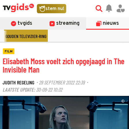
stem nu!
tvgids
streaming
nieuws
GOUDEN TELEVIZIER-RING
FILM
Elisabeth Moss voelt zich opgejaagd in The
Invisible Man
JUDITH REGELING
29 SEPTEMBER 2022 22:39
·
·
LAATSTE UPDATE:
30-09-22 10:32
©