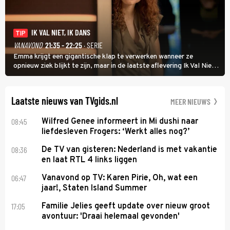
IK VAL NIET, IK DANS
TIP
VANAVOND
21:35 - 22:25
· SERIE
Emma krijgt een gigantische klap te verwerken wanneer ze
opnieuw ziek blijkt te zijn, maar in de laatste aflevering Ik Val Niet,
Ik Dans laat ze zien dat ze niet van plan is op te geven, zelfs als ze
daarvoor een ingrijpende operatie moet ondergaan.
Laatste nieuws van TVgids.nl
MEER NIEUWS
08:45
Wilfred Genee informeert in Mi dushi naar
liefdesleven Frogers: ‘Werkt alles nog?’
08:36
De TV van gisteren: Nederland is met vakantie
en laat RTL 4 links liggen
06:47
Vanavond op TV: Karen Pirie, Oh, wat een
jaar!, Staten Island Summer
17:05
Familie Jelies geeft update over nieuw groot
avontuur: 'Draai helemaal gevonden'