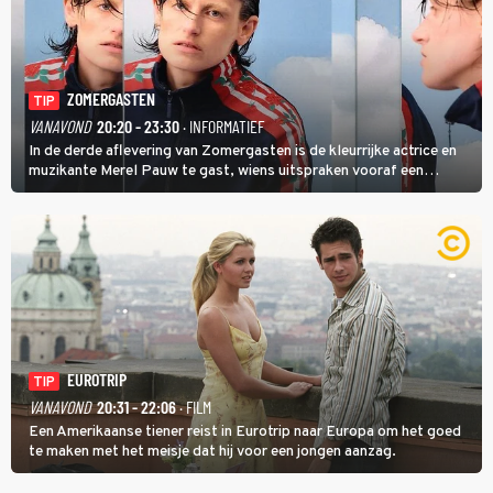
ZOMERGASTEN
TIP
VANAVOND
20:20 - 23:30
· INFORMATIEF
In de derde aflevering van Zomergasten is de kleurrijke actrice en
muzikante Merel Pauw te gast, wiens uitspraken vooraf een
boeiende avond beloven: 'Mijn ideale televisieavond is zoals mijn
identiteit: grenzeloos, absurd en vol angsten'.
EUROTRIP
TIP
VANAVOND
20:31 - 22:06
· FILM
Een Amerikaanse tiener reist in Eurotrip naar Europa om het goed
te maken met het meisje dat hij voor een jongen aanzag.