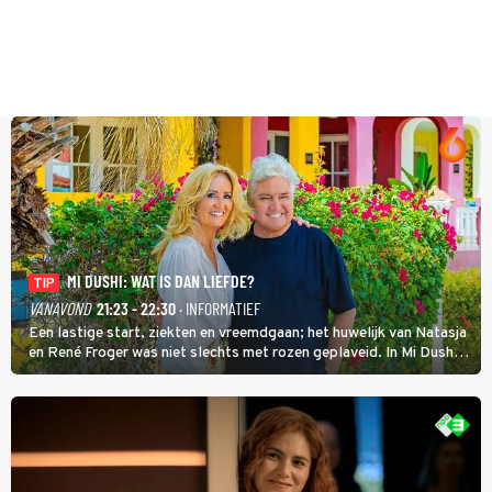
MI DUSHI: WAT IS DAN LIEFDE?
TIP
VANAVOND
21:23 - 22:30
· INFORMATIEF
Een lastige start, ziekten en vreemdgaan; het huwelijk van Natasja
en René Froger was niet slechts met rozen geplaveid. In Mi Dushi:
Wat Is Dan Liefde? neemt Wilfred Genee het showbizzkoppel mee
uit vissen om het over de liefde te hebben.