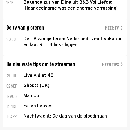
16:13
Bekende zus van Eline uit B&B Vol Liefde:
'Haar deelname was een enorme verrassing'
De tv van gisteren
MEER TV
8 AUG
De TV van gisteren: Nederland is met vakantie
en laat RTL 4 links liggen
De nieuwste tips om te streamen
MEER TIPS
29 JUL
Live Aid at 40
02 SEP
Ghosts (UK)
19 AUG
Man Up
13 MRT
Fallen Leaves
15 APR
Nachtwacht: De dag van de bloedmaan