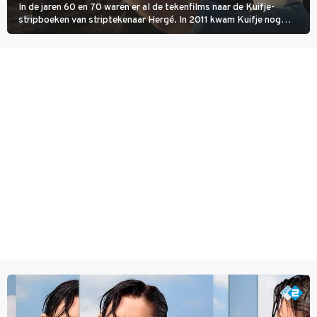
In de jaren 60 en 70 waren er al de tekenfilms naar de Kuifje-
stripboeken van striptekenaar Hergé. In 2011 kwam Kuifje nog
meer tot leven in The Adventures of Tintin van Steven Spielberg.