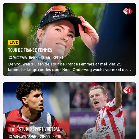
LIVE
TOUR DE FRANCE FEMMES
VANMIDDAG
15:55 - 18:55
· SPORT
De vrouwen sluiten de Tour de France Femmes af met vier 25
kilometer lange rondes door Nice. Onderweg wacht viermaal de
zware Col d'Èze. Aan de finish op de Promenade des Anglais krijgt
de eindwinnaar de laatste gele trui.
STUDIO SPORT VOETBAL
TIP
VANAVOND
18:55 - 20:00
· SPORT