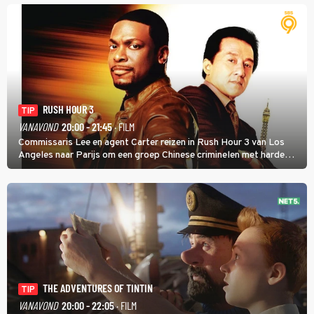
RUSH HOUR 3
TIP
VANAVOND
20:00 - 21:45
· FILM
Commissaris Lee en agent Carter reizen in Rush Hour 3 van Los
Angeles naar Parijs om een groep Chinese criminelen met harde
hand aan te pakken.
THE ADVENTURES OF TINTIN
TIP
VANAVOND
20:00 - 22:05
· FILM