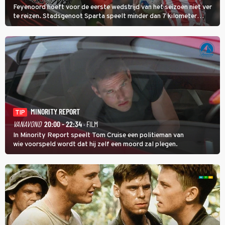
Feyenoord hoeft voor de eerste wedstrijd van het seizoen niet ver
te reizen. Stadsgenoot Sparta speelt minder dan 7 kilometer
verderop. Feyenoord trok de Spaanse spits Nacho Ferri aan van
KVC Westerlo uit België.
MINORITY REPORT
TIP
VANAVOND
20:00 - 22:34
· FILM
In Minority Report speelt Tom Cruise een politieman van
wie voorspeld wordt dat hij zelf een moord zal plegen.