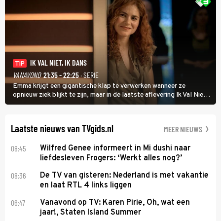
IK VAL NIET, IK DANS
TIP
VANAVOND
21:35 - 22:25
· SERIE
Emma krijgt een gigantische klap te verwerken wanneer ze
opnieuw ziek blijkt te zijn, maar in de laatste aflevering Ik Val Niet,
Ik Dans laat ze zien dat ze niet van plan is op te geven, zelfs als ze
daarvoor een ingrijpende operatie moet ondergaan.
Laatste nieuws van TVgids.nl
MEER NIEUWS
08:45
Wilfred Genee informeert in Mi dushi naar
liefdesleven Frogers: ‘Werkt alles nog?’
08:36
De TV van gisteren: Nederland is met vakantie
en laat RTL 4 links liggen
06:47
Vanavond op TV: Karen Pirie, Oh, wat een
jaar!, Staten Island Summer