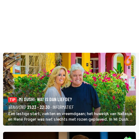
MI DUSHI: WAT IS DAN LIEFDE?
TIP
VANAVOND
21:23 - 22:30
· INFORMATIEF
Een lastige start, ziekten en vreemdgaan; het huwelijk van Natasja
en René Froger was niet slechts met rozen geplaveid. In Mi Dushi:
Wat Is Dan Liefde? neemt Wilfred Genee het showbizzkoppel mee
uit vissen om het over de liefde te hebben.