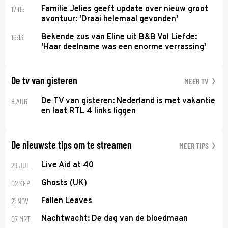
17:05
Familie Jelies geeft update over nieuw groot
avontuur: 'Draai helemaal gevonden'
16:13
Bekende zus van Eline uit B&B Vol Liefde:
'Haar deelname was een enorme verrassing'
De tv van gisteren
MEER TV
8 AUG
De TV van gisteren: Nederland is met vakantie
en laat RTL 4 links liggen
De nieuwste tips om te streamen
MEER TIPS
29 JUL
Live Aid at 40
02 SEP
Ghosts (UK)
21 NOV
Fallen Leaves
07 MRT
Nachtwacht: De dag van de bloedmaan