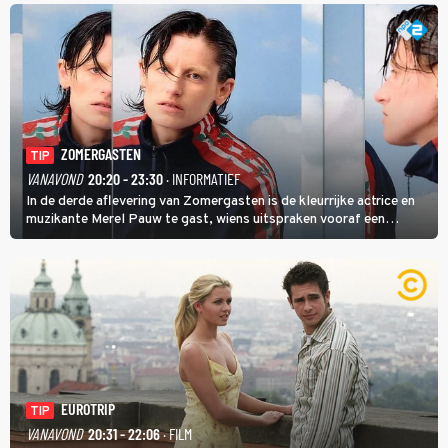
ZOMERGASTEN
TIP
VANAVOND
20:20 - 23:30
· INFORMATIEF
In de derde aflevering van Zomergasten is de kleurrijke actrice en
muzikante Merel Pauw te gast, wiens uitspraken vooraf een
boeiende avond beloven: 'Mijn ideale televisieavond is zoals mijn
identiteit: grenzeloos, absurd en vol angsten'.
EUROTRIP
TIP
VANAVOND
20:31 - 22:06
· FILM