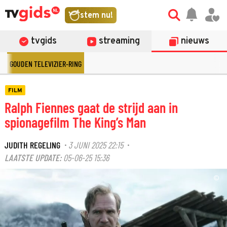
stem nu!
tvgids
streaming
nieuws
GOUDEN TELEVIZIER-RING
FILM
Ralph Fiennes gaat de strijd aan in
spionagefilm The King’s Man
JUDITH REGELING
3 JUNI 2025 22:15
·
·
LAATSTE UPDATE:
05-06-25 15:36
©