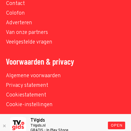
Contact
Colofon
Adverteren
Van onze partners
Veelgestelde vragen
Voorwaarden & privacy
Algemene voorwaarden
Privacy statement
Cookiestatement
Cookie-instellingen
TVgids
© TVgids.nl 2026 - All rights reserved. No text and
OPEN
TVgids.nl
GRATIS - In Play Store