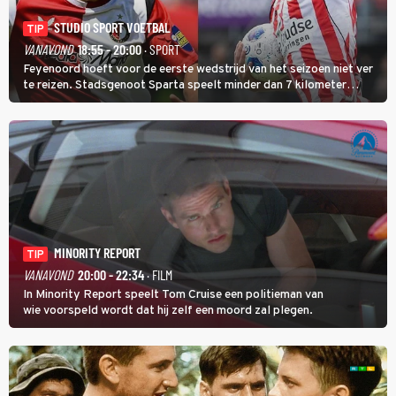
STUDIO SPORT VOETBAL
TIP
VANAVOND
18:55 - 20:00
· SPORT
Feyenoord hoeft voor de eerste wedstrijd van het seizoen niet ver
te reizen. Stadsgenoot Sparta speelt minder dan 7 kilometer
verderop. Feyenoord trok de Spaanse spits Nacho Ferri aan van
KVC Westerlo uit België.
MINORITY REPORT
TIP
VANAVOND
20:00 - 22:34
· FILM
In Minority Report speelt Tom Cruise een politieman van
wie voorspeld wordt dat hij zelf een moord zal plegen.