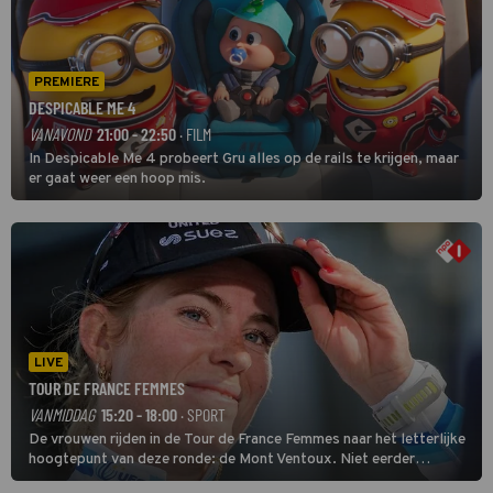
PREMIERE
DESPICABLE ME 4
VANAVOND
21:00 - 22:50
· FILM
In Despicable Me 4 probeert Gru alles op de rails te krijgen, maar
er gaat weer een hoop mis.
LIVE
TOUR DE FRANCE FEMMES
VANMIDDAG
15:20 - 18:00
· SPORT
De vrouwen rijden in de Tour de France Femmes naar het letterlijke
hoogtepunt van deze ronde: de Mont Ventoux. Niet eerder
finishten de vrouwen voor deze koers op deze kale col uit de