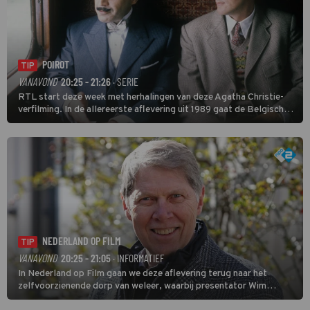
POIROT
TIP
VANAVOND
20:25 - 21:26
· SERIE
RTL start deze week met herhalingen van deze Agatha Christie-
verfilming. In de allereerste aflevering uit 1989 gaat de Belgische
speurder op zoek naar een vermiste kok. Poirot raakt al snel
verwikkeld in een moordzaak. (HH)
NEDERLAND OP FILM
TIP
VANAVOND
20:25 - 21:05
· INFORMATIEF
In Nederland op Film gaan we deze aflevering terug naar het
zelfvoorzienende dorp van weleer, waarbij presentator Wim
Daniëls de kijkers meeneemt op reis door de tijd aan de hand van