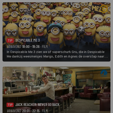
buitencategorie. De aanloop naar de slotklim is vlak.
DESPICABLE ME 3
TIP
VANAVOND
18:00 - 19:36
· FILM
In Despicable Me 3 zien we of superschurk Gru, die in Despicable
Me dankzij weesmeisjes Margo, Edith en Agnes de overstap naar
het rechte pad maakte, ook op dat pad weet te blijven.
JACK REACHER: NEVER GO BACK
TIP
VANAVOND
20:01 - 22:15
· FILM