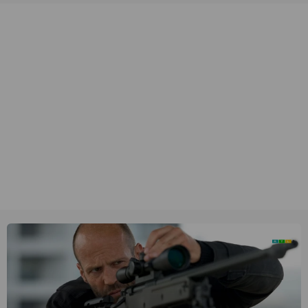
unieke amateurbeelden uit verschillende decennia. (HH)