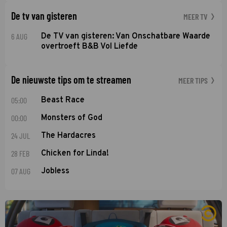
De tv van gisteren
MEER TV
6 AUG
De TV van gisteren: Van Onschatbare Waarde
overtroeft B&B Vol Liefde
De nieuwste tips om te streamen
MEER TIPS
05:00
Beast Race
00:00
Monsters of God
24 JUL
The Hardacres
28 FEB
Chicken for Linda!
07 AUG
Jobless