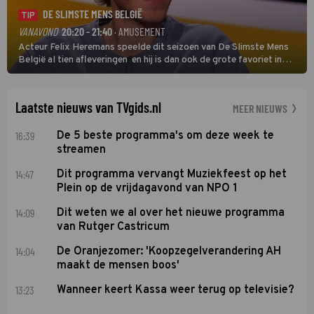
DE SLIMSTE MENS BELGIË
TIP
VANAVOND
20:20 - 21:40
· AMUSEMENT
Acteur Felix Heremans speelde dit seizoen van De Slimste Mens
België al tien afleveringen en hij is dan ook de grote favoriet in
deze seizoensfinale. En er is Nederlandse inbreng, want komiek
Soundos El Ahmadi neemt plaats aan de jurytafel.
Laatste nieuws van TVgids.nl
MEER NIEUWS
16:39
De 5 beste programma's om deze week te
streamen
14:47
Dit programma vervangt Muziekfeest op het
Plein op de vrijdagavond van NPO 1
14:09
Dit weten we al over het nieuwe programma
van Rutger Castricum
14:04
De Oranjezomer: 'Koopzegelverandering AH
maakt de mensen boos'
13:23
Wanneer keert Kassa weer terug op televisie?