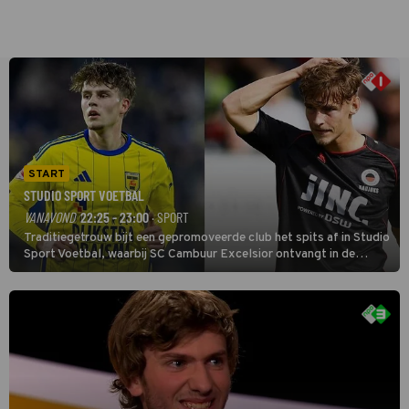
START
STUDIO SPORT VOETBAL
VANAVOND
22:25 - 23:00
· SPORT
Traditiegetrouw bijt een gepromoveerde club het spits af in Studio
Sport Voetbal, waarbij SC Cambuur Excelsior ontvangt in de
eerste wedstrijd van het nieuwe Eredivisieseizoen. De nieuwe
oefenmeester is Johan Plat en hij wil aanvallend voetballen.