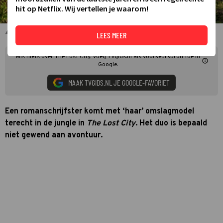
hit op Netflix. Wij vertellen je waarom!
Brad Pitt, Sandra Bullock en Channing Tatum in The Lost City
LEES MEER
Mis niets over The Lost City. Voeg TVgids.nl als voorkeursbron toe in
Google.
MAAK TVGIDS.NL JE GOOGLE-FAVORIET
Een romanschrijfster komt met ‘haar’ omslagmodel
terecht in de jungle in
The Lost City
. Het duo is bepaald
niet gewend aan avontuur.