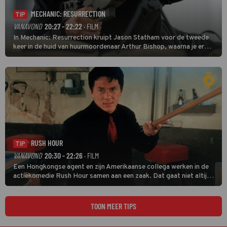
MECHANIC: RESURRECTION
TIP
VANAVOND
20:27 - 22:22
· FILM
In Mechanic: Resurrection kruipt Jason Statham voor de tweede
keer in de huid van huurmoordenaar Arthur Bishop, waarna je er
donder op kunt zeggen dat er van Bishops geplande pensioen niet
veel terechtkomt.
RUSH HOUR
TIP
VANAVOND
20:30 - 22:26
· FILM
Een Hongkongse agent en zijn Amerikaanse collega werken in de
actiekomedie Rush Hour samen aan een zaak. Dat gaat niet altijd
van een leien dakje.
TOON MEER TIPS