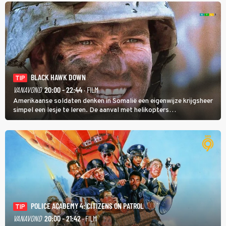
BLACK HAWK DOWN
TIP
VANAVOND
20:00 - 22:44
· FILM
Amerikaanse soldaten denken in Somalië een eigenwijze krijgsheer
simpel een lesje te leren. De aanval met helikopters
verloopt in Black Hawk down dramatisch.
POLICE ACADEMY 4: CITIZENS ON PATROL
TIP
VANAVOND
20:00 - 21:42
· FILM