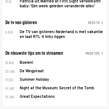
15:12
Patricia uit Married at First Sight verwelkomt
baby: 'Een week geleden veranderde alles'
De tv van gisteren
MEER TV
8 AUG
De TV van gisteren: Nederland is met vakantie
en laat RTL 4 links liggen
De nieuwste tips om te streamen
MEER TIPS
16 NOV
Boeien!
02 JAN
De Wegpiraat
17 DEC
Summer Holiday
01 JAN
Night at the Museum: Secret of the Tomb
01 JAN
Great Expectations