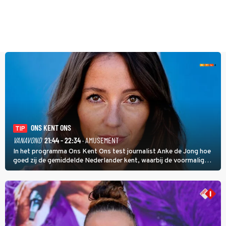
ONS KENT ONS
TIP
VANAVOND
21:44 - 22:34
· AMUSEMENT
In het programma Ons Kent Ons test journalist Anke de Jong hoe
goed zij de gemiddelde Nederlander kent, waarbij de voormalig
hoofdredacteur van modebladen Glamour en Elle het samen met
rapper Keizer opneemt tegen Edson da Graça en Marc-Marie
Huijbregts.