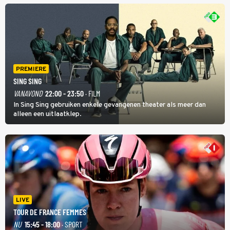
PREMIERE
SING SING
VANAVOND
22:00 - 23:50
· FILM
In Sing Sing gebruiken enkele gevangenen theater als meer dan
alleen een uitlaatklep.
LIVE
TOUR DE FRANCE FEMMES
NU
15:45 - 18:00
· SPORT