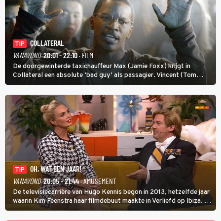
COLLATERAL
TIP
VANAVOND
20:01 - 22:10
· FILM
De doorgewinterde taxichauffeur Max (Jamie Foxx) krijgt in
Collateral een absolute ‘bad guy’ als passagier. Vincent (Tom
Cruise) heeft hem nodig om hem de stad door te loodsen om een
wel heel lugubere reden.
OH, WAT EEN JAAR!
TIP
VANAVOND
20:05 - 21:44
· AMUSEMENT
De televisiecarrière van Hugo Kennis begon in 2013, hetzelfde jaar
waarin Kim Feenstra haar filmdebuut maakte in Verliefd op Ibiza. In
Oh, Wat een Jaar! wordt duidelijk wat ze nog meer weten van het
jaar waarin ze allebei eindtwintigers waren.