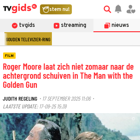
stem nu!
tvgids
streaming
nieuws
GOUDEN TELEVIZIER-RING
FILM
Roger Moore laat zich niet zomaar naar de
achtergrond schuiven in The Man with the
Golden Gun
JUDITH REGELING
17 SEPTEMBER 2025 11:06
·
·
LAATSTE UPDATE:
17-09-25 15:39
©