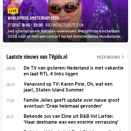
LIVE
WORLDPRIDE AMSTERDAM 2026
STRAKS
19:05 - 20:00
· NIEUWS/ACTUALITEITEN
Het internationale lhbtqia+-evenement WorldPride Amsterdam
2026 sluit af met een concert op het Amsterdamse Museumplein.
Anita Doth is een van de optredende artiesten. In de jaren 90
veroverde ze de wereld als zangeres van 2Unlimited.
Laatste nieuws van TVgids.nl
MEER NIEUWS
08:36
De TV van gisteren: Nederland is met vakantie
en laat RTL 4 links liggen
06:47
Vanavond op TV: Karen Pirie, Oh, wat een
jaar!, Staten Island Summer
17:05
Familie Jelies geeft update over nieuw groot
avontuur: 'Draai helemaal gevonden'
16:13
Bekende zus van Eline uit B&B Vol Liefde:
'Haar deelname was een enorme verrassing'