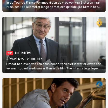
In de Tour de France Femmes rijden de vrouwen van Sisteron naar
Nice, een 175 kilometer lange rit met een geleidelijke klim in het
midden. Dat is mogelijk niet de zwaarste hindernis, dat is de
temperatuur. Het kan in Nice namelijk bloedheet worden.
THE INTERN
TIP
STRAKS
17:27 - 20:00
· FILM
Omdat het leven van een pensionado toch niet is wat hij ervan had
verwacht, gaat weduwnaar Ben in de film The Intern stage lopen
bij de hippe webwinkel van Jules, wat een gouden zet blijkt te zijn.