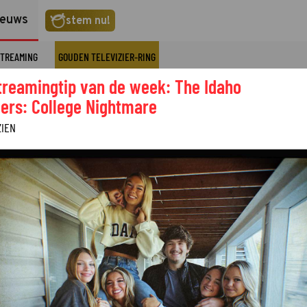
ieuws
stem nu!
TREAMING
GOUDEN TELEVIZIER-RING
treamingtip van de week: The Idaho
ers: College Nightmare
ZIEN