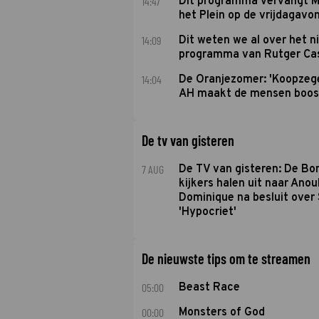
14:47
Dit programma vervangt M
het Plein op de vrijdagavo
14:09
Dit weten we al over het 
programma van Rutger Ca
14:04
De Oranjezomer: 'Koopzeg
AH maakt de mensen boos
De tv van gisteren
7 AUG
De TV van gisteren: De B
kijkers halen uit naar Anou
Dominique na besluit over 
'Hypocriet'
De nieuwste tips om te streamen
05:00
Beast Race
00:00
Monsters of God