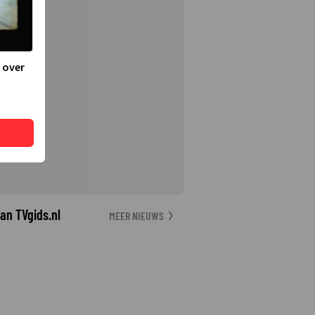
 over
an TVgids.nl
MEER NIEUWS