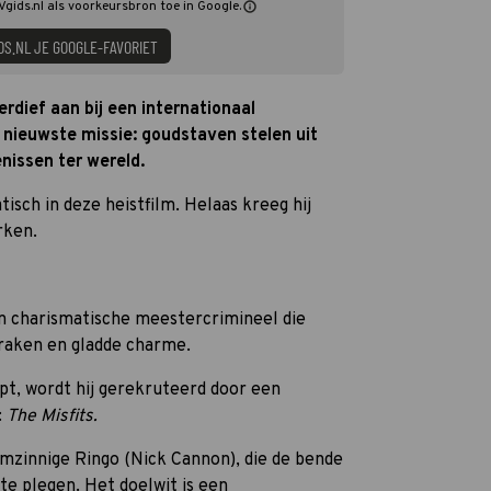
TVgids.nl als voorkeursbron toe in Google.
DS.NL JE GOOGLE-FAVORIET
erdief aan bij een internationaal
nieuwste missie: goudstaven stelen uit
nissen ter wereld.
isch in deze heistfilm. Helaas kreeg hij
rken.
en charismatische meestercrimineel die
braken en gladde charme.
apt, wordt hij gerekruteerd door een
:
The Misfits.
mzinnige Ringo (Nick Cannon), die de bende
e plegen. Het doelwit is een