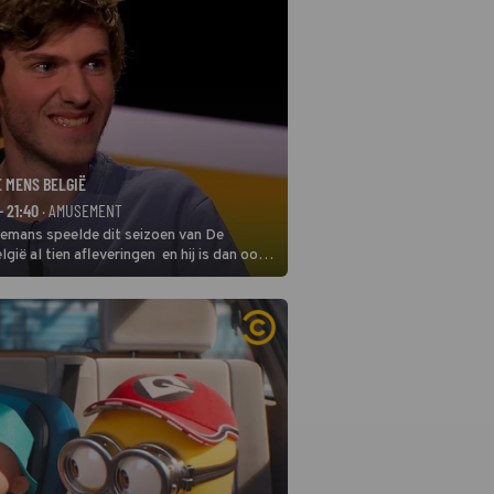
E MENS BELGIË
- 21:40
· AMUSEMENT
remans speelde dit seizoen van De
gië al tien afleveringen en hij is dan ook
 in deze seizoensfinale. En er is
reng, want komiek Soundos El Ahmadi
 de jurytafel.