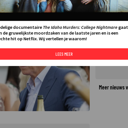
terdief in The Misfits
edelige documentaire
The Idaho Murders: College Nightmare
gaat
©
n de gruwelijkste moordzaken van de laatste jaren en is een
chte hit op Netflix. Wij vertellen je waarom!
LEES MEER
Meer nieuws v