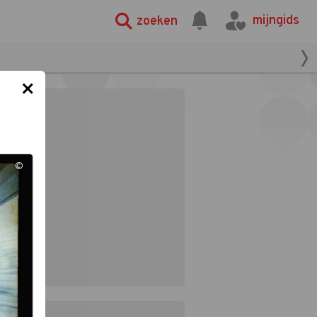
mijngids
zoeken
×
©