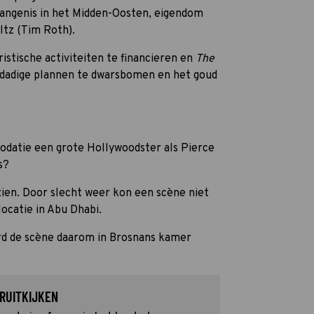
angenis in het Midden-Oosten, eigendom
tz (Tim Roth).
istische activiteiten te financieren en
The
sdadige plannen te dwarsbomen en het goud
datie een grote Hollywoodster als Pierce
s?
zien. Door slecht weer kon een scène niet
catie in Abu Dhabi.
erd de scène daarom in Brosnans kamer
RUITKIJKEN