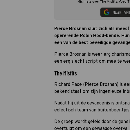
Mis niets over The Misfits. Voeg 
MAAK TVGI
Pierce Brosnan sluit zich als meest
opererende Robin Hood-bende. Hun 
een van de best beveiligde gevange
Pierce Brosnan is weer erg charismat
een erg slecht script om mee te we
The Misfits
Richard Pace (Pierce Brosnan) is e
bekend staat om zijn ingenieuze in
Nadat hij uit de gevangenis is ontsn
eclectisch team van buitenbeentjes
De groep wordt geleid door de gehei
overtuigt om een gewaagde overval t