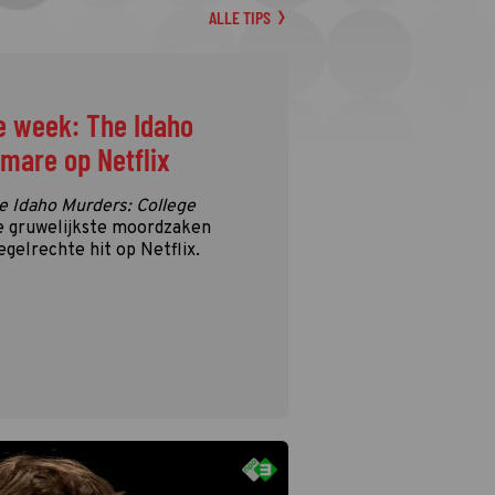
ALLE TIPS
e week: The Idaho
tmare op Netflix
e Idaho Murders: College
e gruwelijkste moordzaken
egelrechte hit op Netflix.