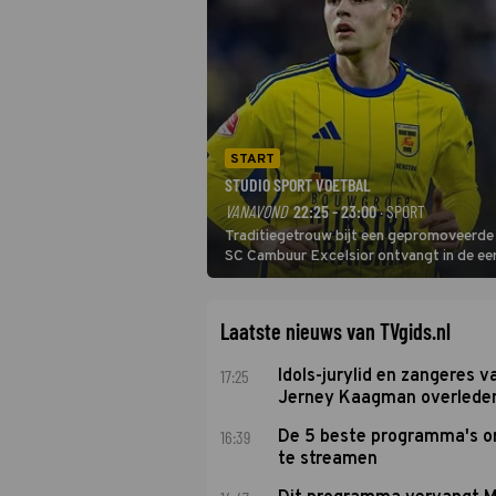
START
STUDIO SPORT VOETBAL
VANAVOND
22:25 - 23:00
· SPORT
Traditiegetrouw bijt een gepromoveerde c
SC Cambuur Excelsior ontvangt in de eer
De nieuwe oefenmeester is Johan Plat en 
Laatste nieuws van TVgids.nl
17:25
Idols-jurylid en zangeres v
Jerney Kaagman overlede
16:39
De 5 beste programma's 
te streamen