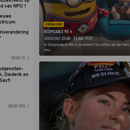
uziekfeest op
nd van NPO 1
nieuwe
stricum
PREMIERE
DESPICABLE ME 4
elverandering
'
VANAVOND
21:00 - 22:50
· FILM
In Despicable Me 4 probeert Gru alles op de rails
mis.
MEER TV
ondgenoten-
k, Diederik en
Sayf:
MEER TIPS