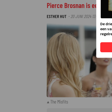
Pierce Brosnan is een mees
ESTHER HUT
20 JUNI 2024 13:45
·
De dri
een va
regelre
The Misfits