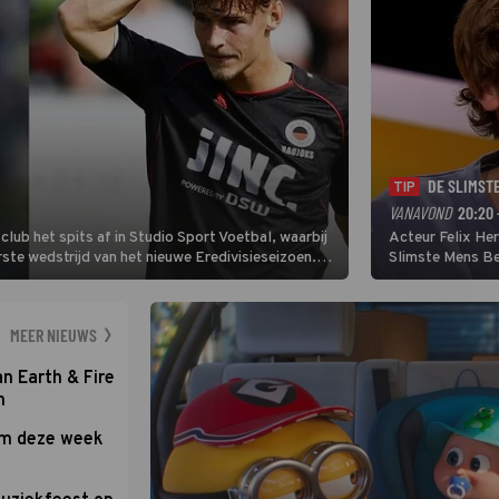
DE SLIMST
TIP
VANAVOND
20:20 
lub het spits af in Studio Sport Voetbal, waarbij
Acteur Felix He
ste wedstrijd van het nieuwe Eredivisieseizoen.
Slimste Mens Bel
hij wil aanvallend voetballen.
de grote favoriet
Nederlandse inb
neemt plaats aan
MEER NIEUWS
an Earth & Fire
n
om deze week