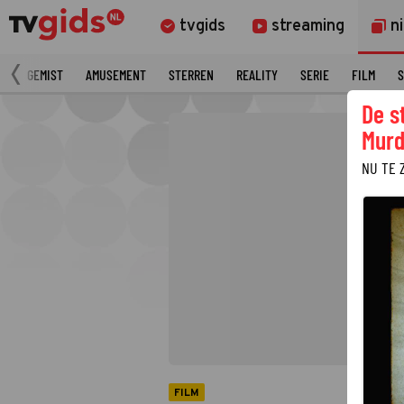
tvgids
streaming
n
N
GEMIST
AMUSEMENT
STERREN
REALITY
SERIE
FILM
S
De s
Murd
NU TE 
FILM