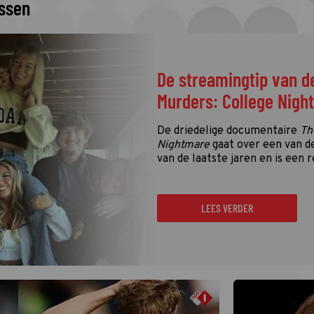
issen
De streamingtip van d
Murders: College Nigh
De driedelige documentaire
Th
Nightmare
gaat over een van d
van de laatste jaren en is een r
LEES VERDER