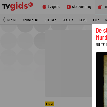
tvgids
streaming
n
N
GEMIST
AMUSEMENT
STERREN
REALITY
SERIE
FILM
S
De s
Murd
NU TE 
FILM