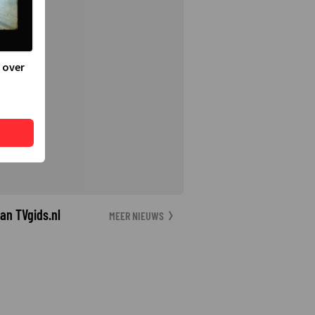
 over
an TVgids.nl
MEER NIEUWS