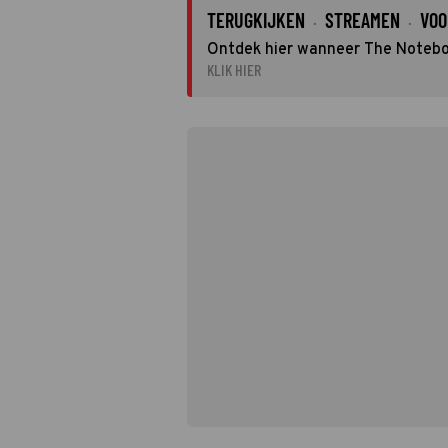
TERUGKIJKEN
STREAMEN
VOO
·
·
Ontdek hier wanneer The Noteboo
KLIK HIER