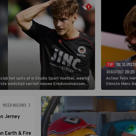
DE SLIMST
TIP
VANAVOND
20:20 
lub het spits af in Studio Sport Voetbal, waarbij
Acteur Felix He
ste wedstrijd van het nieuwe Eredivisieseizoen.
Slimste Mens Bel
hij wil aanvallend voetballen.
de grote favoriet
Nederlandse inb
neemt plaats aan
MEER NIEUWS
an Jerney
an Earth & Fire