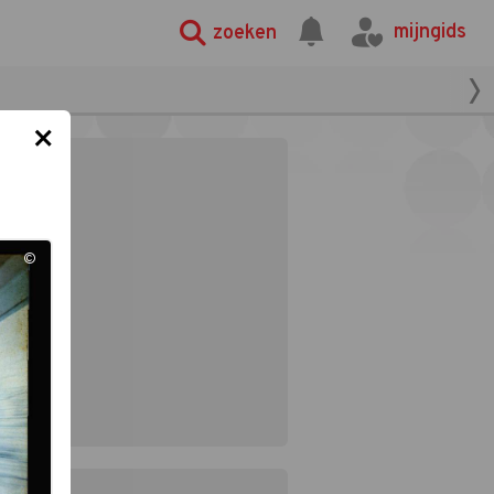
mijngids
zoeken
×
©