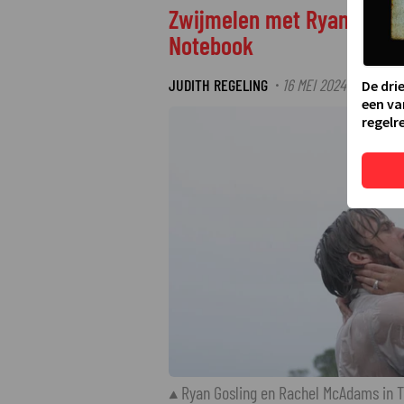
Zwijmelen met Ryan Gosli
Notebook
JUDITH REGELING
16 MEI 2024 13:49
·
De dri
een va
regelre
Ryan Gosling en Rachel McAdams in 