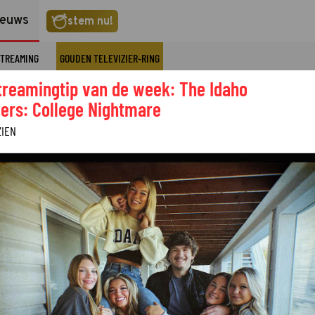
ieuws
stem nu!
TREAMING
GOUDEN TELEVIZIER-RING
treamingtip van de week: The Idaho
ers: College Nightmare
ZIEN