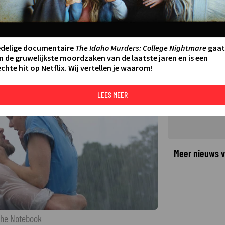
ng en Rachel McAdams in The
edelige documentaire
The Idaho Murders: College Nightmare
gaat
n de gruwelijkste moordzaken van de laatste jaren en is een
chte hit op Netflix. Wij vertellen je waarom!
©
LEES MEER
Meer nieuws v
The Notebook