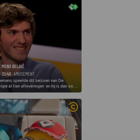
E MENS BELGIË
- 21:40
· AMUSEMENT
remans speelde dit seizoen van De
gië al tien afleveringen en hij is dan ook
 in deze seizoensfinale. En er is
reng, want komiek Soundos El Ahmadi
 de jurytafel.