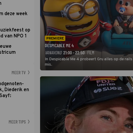
n
om deze week
uziekfeest op
nd van NPO 1
PREMIERE
DESPICABLE ME 4
nieuwe
stricum
VANAVOND
21:00 - 22:50
· FILM
In Despicable Me 4 probeert Gru alles op de rails
mis.
MEER TV
ondgenoten-
k, Diederik en
Sayf:
MEER TIPS