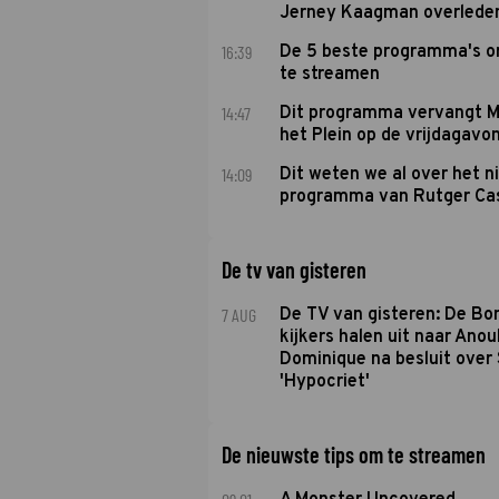
Jerney Kaagman overlede
16:39
De 5 beste programma's 
te streamen
14:47
Dit programma vervangt M
het Plein op de vrijdagavo
14:09
Dit weten we al over het 
programma van Rutger Ca
De tv van gisteren
7 AUG
De TV van gisteren: De B
kijkers halen uit naar Anou
Dominique na besluit over 
'Hypocriet'
De nieuwste tips om te streamen