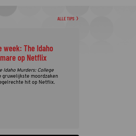
ALLE TIPS
e week: The Idaho
tmare op Netflix
e Idaho Murders: College
e gruwelijkste moordzaken
egelrechte hit op Netflix.