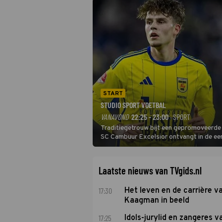
START
STUDIO SPORT VOETBAL
VANAVOND
22:25 - 23:00
· SPORT
Traditiegetrouw bijt een gepromoveerde c
SC Cambuur Excelsior ontvangt in de eer
De nieuwe oefenmeester is Johan Plat en 
Laatste nieuws van TVgids.nl
17:30
Het leven en de carrière v
Kaagman in beeld
17:25
Idols-jurylid en zangeres v