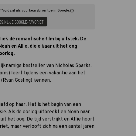
TVgids.nl als voorkeursbron toe in Google.
DS.NL JE GOOGLE-FAVORIET
liek dé romantische film bij uitstek. De
Noah en Allie, die elkaar uit het oog
oorlog.
lijknamige bestseller van Nicholas Sparks.
ams) leert tijdens een vakantie aan het
 (Ryan Gosling) kennen.
efd op haar. Het is het begin van een
sie. Als de oorlog uitbreekt en Noah naar
it het oog. De tijd verstrijkt en Allie hoort
riet, maar verlooft zich na een aantal jaren