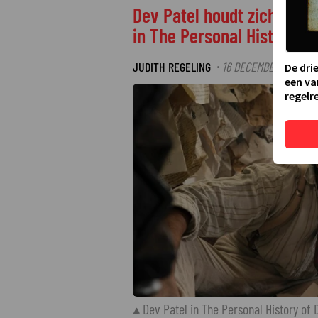
Dev Patel houdt zich staa
in The Personal History of
JUDITH REGELING
16 DECEMBER 2025 14:
·
De dri
een va
regelre
Dev Patel in The Personal History of