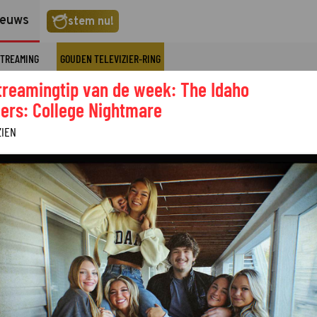
ieuws
stem nu!
TREAMING
GOUDEN TELEVIZIER-RING
treamingtip van de week: The Idaho
ers: College Nightmare
ZIEN