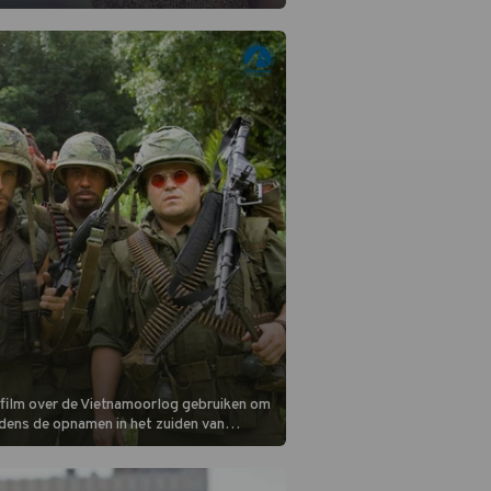
-songwriter is een van de succesvolste
tijd en een inspiratie voor velen. (HH)
n film over de Vietnamoorlog gebruiken om
jdens de opnamen in het zuiden van
gsbendes terecht.