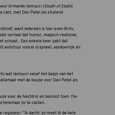
sseur Armando Iannucci (
Death of Stalin
)
e cast, met Dev Patel als stralend
enblind’, want iedereen is hier even Brits,
hiek verhaal dat humor, magisch-realisme,
et schuwt. Een enkele keer pakt dat
dit avontuur vooral origineel, aandoenlijk en
ets wat Iannucci vanaf het begin van het
n allemaal met de keuze voor Dev Patel als
keuze voor de hoofdrol en besloot toen
The
ld
helemaal zo te casten.
e regisseur: “Ik dacht: zo moet ik de hele