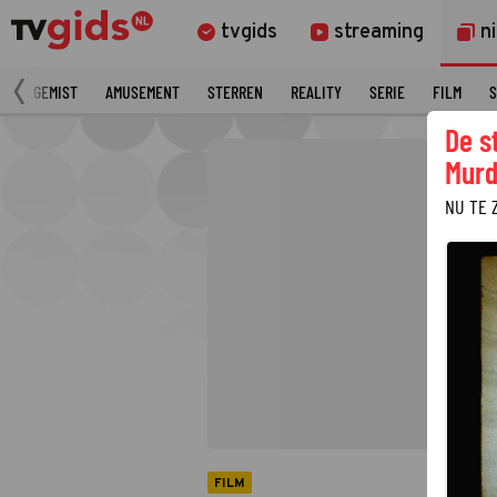
tvgids
streaming
n
N
GEMIST
AMUSEMENT
STERREN
REALITY
SERIE
FILM
S
De s
Murd
NU TE 
FILM