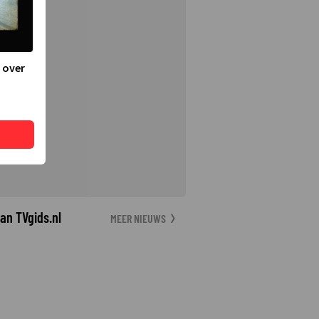
 over
an TVgids.nl
MEER NIEUWS