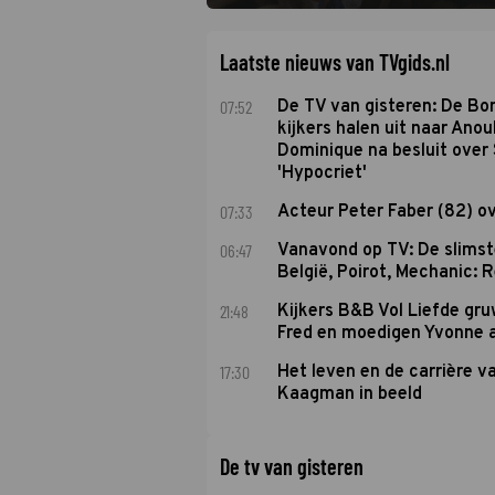
Laatste nieuws van TVgids.nl
07:52
De TV van gisteren: De B
kijkers halen uit naar Anou
Dominique na besluit over 
'Hypocriet'
07:33
Acteur Peter Faber (82) o
06:47
Vanavond op TV: De slims
België, Poirot, Mechanic: 
21:48
Kijkers B&B Vol Liefde gr
Fred en moedigen Yvonne 
17:30
Het leven en de carrière v
Kaagman in beeld
De tv van gisteren