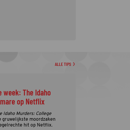
ALLE TIPS
e week: The Idaho
tmare op Netflix
e Idaho Murders: College
e gruwelijkste moordzaken
egelrechte hit op Netflix.