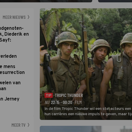
Swift. De singer
sterren van onze 
MEER NIEUWS
ondgenoten-
k, Diederik en
Sayf:
verleden
te mens
Resurrection
uwelen van
aan
TROPIC THUNDER
TIP
an Jerney
NU
22:15 - 00:20
· FILM
In de film Tropic Thunder wil een stel acteurs ee
hun carrières een nieuwe impuls te geven, maar ti
Vietnam komen ze in een oorlog tussen twee dru
MEER TV