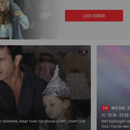
LEES VERDER
NPO DOC: T
TIP
NU
22:10 - 23:50
 dominee, maar toen zijn vrouw stierf, stierf ook
Met bijdragen va
Doc: Taylor een 