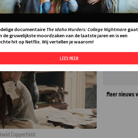
nde in een veranderende wereld
 David Copperfield
16
LAATSTE UPDATE:
17-12-25 13:55
·
edelige documentaire
The Idaho Murders: College Nightmare
gaat
n de gruwelijkste moordzaken van de laatste jaren en is een
chte hit op Netflix. Wij vertellen je waarom!
©
LEES MEER
Meer nieuws v
 David Copperfield