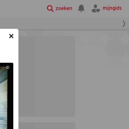
mijngids
zoeken
×
©