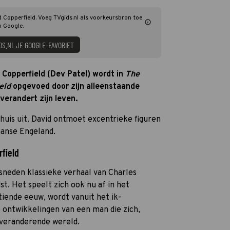
d Copperfield. Voeg TVgids.nl als voorkeursbron toe
n Google.
DS.NL JE GOOGLE-FAVORIET
Copperfield (Dev Patel) wordt in
The
eld
opgevoed door zijn alleenstaande
verandert zijn leven.
 huis uit. David ontmoet excentrieke figuren
iaanse Engeland.
rfield
sneden klassieke verhaal van Charles
. Het speelt zich ook nu af in het
iende eeuw, wordt vanuit het ik-
 ontwikkelingen van een man die zich,
 veranderende wereld.