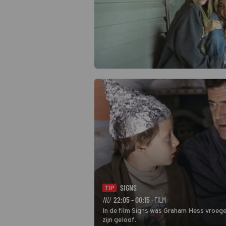
SIGNS
TIP
NU
22:05 - 00:15
· FILM
In de film Signs was Graham Hess vroeger
zijn geloof.