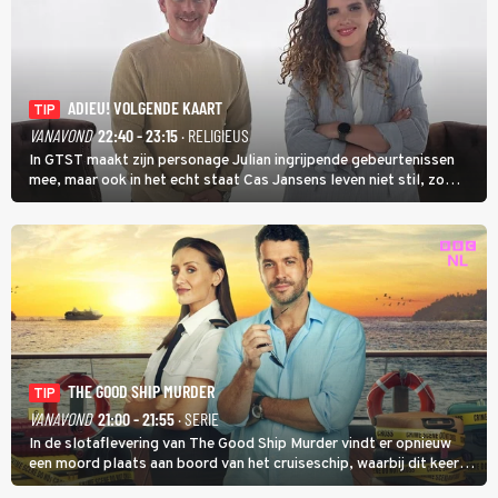
ADIEU! VOLGENDE KAART
TIP
VANAVOND
22:40 - 23:15
· RELIGIEUS
In GTST maakt zijn personage Julian ingrijpende gebeurtenissen
mee, maar ook in het echt staat Cas Jansens leven niet stil, zo
vertelt hij in Adieu! Volgende Kaart.
THE GOOD SHIP MURDER
TIP
VANAVOND
21:00 - 21:55
· SERIE
In de slotaflevering van The Good Ship Murder vindt er opnieuw
een moord plaats aan boord van het cruiseschip, waarbij dit keer
een bemanningslid het slachtoffer is en kapitein Marlowe de dader