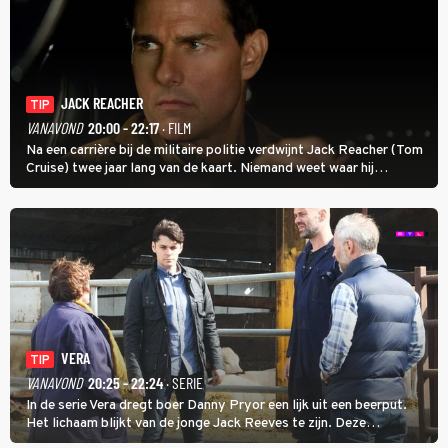
JACK REACHER
TIP
VANAVOND
20:00 - 22:17
· FILM
Na een carrière bij de militaire politie verdwijnt Jack Reacher (Tom
Cruise) twee jaar lang van de kaart. Niemand weet waar hij
uithangt, totdat moordverdachte James Barr naar hem vraagt.
VERA
TIP
VANAVOND
20:25 - 22:24
· SERIE
In de serie Vera dregt boer Danny Pryor een lijk uit een beerput.
Het lichaam blijkt van de jonge Jack Reeves te zijn. Deze
homoseksuele woonwagenbewoner had gebroken met zijn familie