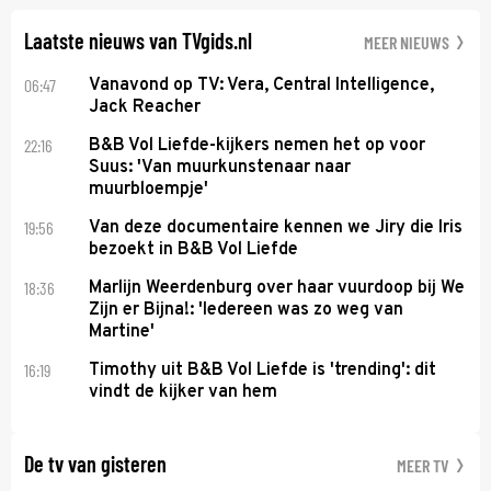
lijkt te zijn.
Laatste nieuws van TVgids.nl
MEER NIEUWS
06:47
Vanavond op TV: Vera, Central Intelligence,
Jack Reacher
22:16
B&B Vol Liefde-kijkers nemen het op voor
Suus: 'Van muurkunstenaar naar
muurbloempje'
19:56
Van deze documentaire kennen we Jiry die Iris
bezoekt in B&B Vol Liefde
18:36
Marlijn Weerdenburg over haar vuurdoop bij We
Zijn er Bijna!: 'Iedereen was zo weg van
Martine'
16:19
Timothy uit B&B Vol Liefde is 'trending': dit
vindt de kijker van hem
De tv van gisteren
MEER TV