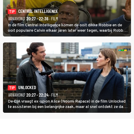
CENTRAL INTELLIGENCE
TIP
VANAVOND
20:27 - 22:36
· FILM
In de film Central Intelligence komen de ooit dikke Robbie en de
ooit populaire Calvin elkaar jaren later weer tegen, waarbij Robbie,
inmiddels supergespierd en werkzaam voor de CIA, Calvins hulp
goed kan gebruiken.
UNLOCKED
TIP
VANAVOND
20:27 - 22:24
· FILM
De CIA vraagt ex-spion Alice (Noomi Rapace) in de film Unlocked
te assisteren bij een belangrijke zaak, maar al snel ontdekt ze dat
degene die haar aanstelde kwade bedoelingen heeft.