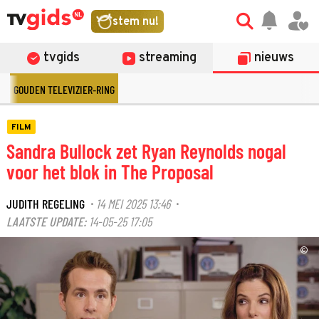
stem nu!
tvgids
streaming
nieuws
GOUDEN TELEVIZIER-RING
FILM
Sandra Bullock zet Ryan Reynolds nogal
voor het blok in The Proposal
JUDITH REGELING
14 MEI 2025 13:46
·
·
LAATSTE UPDATE:
14-05-25 17:05
©