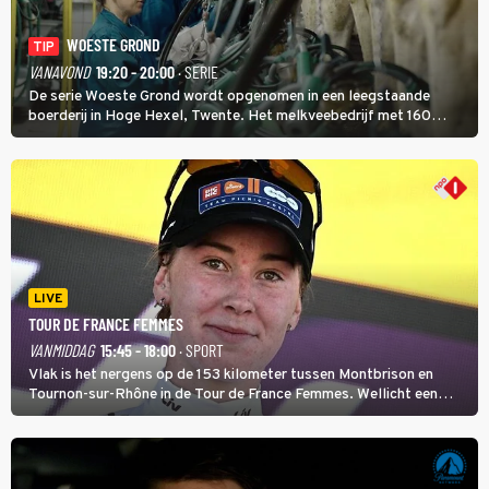
WOESTE GROND
TIP
VANAVOND
19:20 - 20:00
· SERIE
De serie Woeste Grond wordt opgenomen in een leegstaande
boerderij in Hoge Hexel, Twente. Het melkveebedrijf met 160
koeien moest sluiten, omdat het dicht bij een Natura 2000-gebied
ligt. In de serie heerst er een gevaarlijke veeziekte.
LIVE
TOUR DE FRANCE FEMMES
VANMIDDAG
15:45 - 18:00
· SPORT
Vlak is het nergens op de 153 kilometer tussen Montbrison en
Tournon-sur-Rhône in de Tour de France Femmes. Wellicht een
kans voor Nienke Vinke, die vorig jaar de witte trui won.