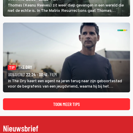
Thomas (Keanu Reeves) zit weer diep gevangen in een wereld die
niet de echte is. In The Matrix Resurrections gaat Thomas
proberen uit deze schijnwereld te ontsnappen.
THE DRY
TIP
VANAVOND
22:24 - 00:41
· FILM
In The Dry keert een agent na jaren terug naar zijn geboortestad
voor de begrafenis van een jeugdvriend, waarna hij bij het
onderzoeken van diens dood een verband begint te vermoeden
met een oude zaak.
TOON MEER TIPS
Nieuwsbrief