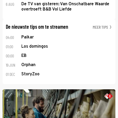
6 AUG
De TV van gisteren: Van Onschatbare Waarde
overtroeft B&B Vol Liefde
De nieuwste tips om te streamen
MEER TIPS
04:00
Paikar
01:00
Los domingos
00:00
EB
19 JUN
Orphan
01 DEC
StoryZoo