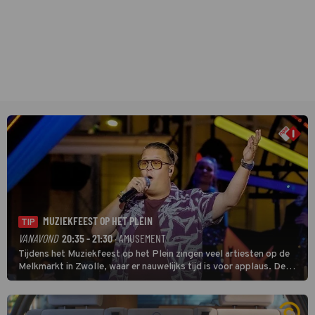
MUZIEKFEEST OP HET PLEIN
TIP
VANAVOND
20:35 - 21:30
· AMUSEMENT
Tijdens het Muziekfeest op het Plein zingen veel artiesten op de
Melkmarkt in Zwolle, waar er nauwelijks tijd is voor applaus. De
grootste namen zijn André Hazes, Jannes, René Froger en
natuurlijk Rutger van Barneveld met zijn hit Zwoele Zomernachten.