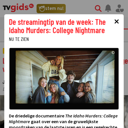
stem nu!
×
De streamingtip van de week: The
tvgids
streaming
nieuws
Idaho Murders: College Nightmare
GOUDEN TELEVIZIER-RING
NU TE ZIEN
FILM
©
Leonardo DiCaprio steelt op Oscar-waardige
wijze de show in The Revenant
JANINE VAN ROODEN
2 SEPTEMBER 2025 16:20
·
·
LAATSTE UPDATE:
03-09-25 15:10
©
De driedelige documentaire
The Idaho Murders: College
Nightmare
gaat over een van de gruwelijkste
moordzaken van de laatste jaren en is een regelrechte