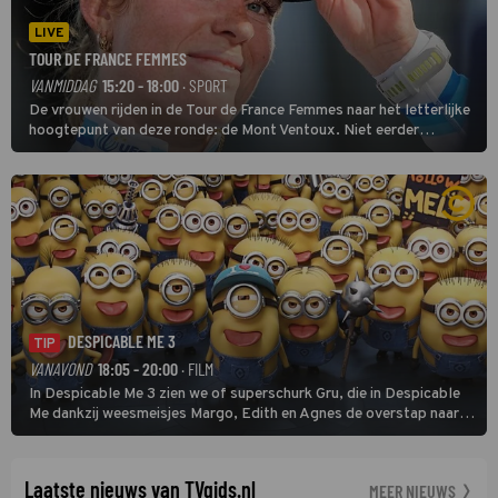
LIVE
TOUR DE FRANCE FEMMES
VANMIDDAG
15:20 - 18:00
· SPORT
De vrouwen rijden in de Tour de France Femmes naar het letterlijke
hoogtepunt van deze ronde: de Mont Ventoux. Niet eerder
finishten de vrouwen voor deze koers op deze kale col uit de
buitencategorie. De aanloop naar de slotklim is vlak.
DESPICABLE ME 3
TIP
VANAVOND
18:05 - 20:00
· FILM
In Despicable Me 3 zien we of superschurk Gru, die in Despicable
Me dankzij weesmeisjes Margo, Edith en Agnes de overstap naar
het rechte pad maakte, ook op dat pad weet te blijven.
Laatste nieuws van TVgids.nl
MEER NIEUWS