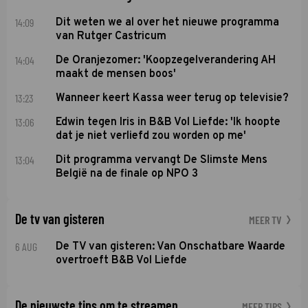
14:09
Dit weten we al over het nieuwe programma
van Rutger Castricum
14:04
De Oranjezomer: 'Koopzegelverandering AH
maakt de mensen boos'
13:23
Wanneer keert Kassa weer terug op televisie?
13:06
Edwin tegen Iris in B&B Vol Liefde: 'Ik hoopte
dat je niet verliefd zou worden op me'
13:04
Dit programma vervangt De Slimste Mens
België na de finale op NPO 3
De tv van gisteren
MEER TV
6 AUG
De TV van gisteren: Van Onschatbare Waarde
overtroeft B&B Vol Liefde
De nieuwste tips om te streamen
MEER TIPS