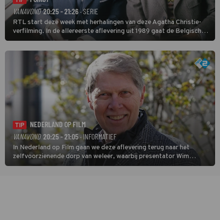
TIP
VANAVOND
20:25 - 21:26
· SERIE
RTL start deze week met herhalingen van deze Agatha Christie-
verfilming. In de allereerste aflevering uit 1989 gaat de Belgische
speurder op zoek naar een vermiste kok. Poirot raakt al snel
verwikkeld in een moordzaak. (HH)
NEDERLAND OP FILM
TIP
VANAVOND
20:25 - 21:05
· INFORMATIEF
In Nederland op Film gaan we deze aflevering terug naar het
zelfvoorzienende dorp van weleer, waarbij presentator Wim
Daniëls de kijkers meeneemt op reis door de tijd aan de hand van
unieke amateurbeelden uit verschillende decennia. (HH)