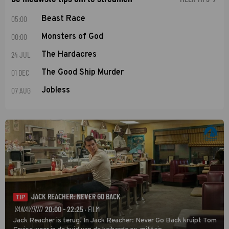
05:00
Beast Race
00:00
Monsters of God
24 JUL
The Hardacres
01 DEC
The Good Ship Murder
07 AUG
Jobless
JACK REACHER: NEVER GO BACK
TIP
VANAVOND
20:00 - 22:25
· FILM
Jack Reacher is terug! In Jack Reacher: Never Go Back kruipt Tom