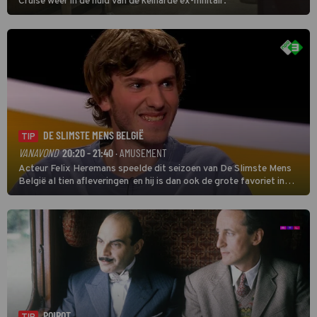
Cruise weer in de huid van de keiharde ex-militair.
DE SLIMSTE MENS BELGIË
TIP
VANAVOND
20:20 - 21:40
· AMUSEMENT
Acteur Felix Heremans speelde dit seizoen van De Slimste Mens
België al tien afleveringen en hij is dan ook de grote favoriet in
deze seizoensfinale. En er is Nederlandse inbreng, want komiek
Soundos El Ahmadi neemt plaats aan de jurytafel.
POIROT