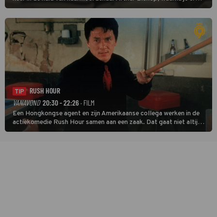
donder op kunt zeggen dat er van Bishops geplande pensioen niet
veel terechtkomt.
RUSH HOUR
TIP
VANAVOND
20:30 - 22:26
· FILM
Een Hongkongse agent en zijn Amerikaanse collega werken in de
actiekomedie Rush Hour samen aan een zaak. Dat gaat niet altijd
van een leien dakje.