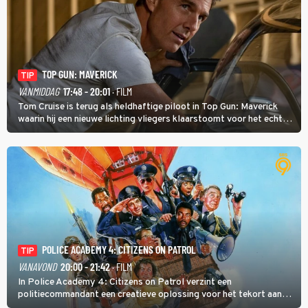
TOP GUN: MAVERICK
TIP
VANMIDDAG
17:48 - 20:01
· FILM
Tom Cruise is terug als heldhaftige piloot in Top Gun: Maverick
waarin hij een nieuwe lichting vliegers klaarstoomt voor het echte
werk.
POLICE ACADEMY 4: CITIZENS ON PATROL
TIP
VANAVOND
20:00 - 21:42
· FILM
In Police Academy 4: Citizens on Patrol verzint een
politiecommandant een creatieve oplossing voor het tekort aan
agenten.