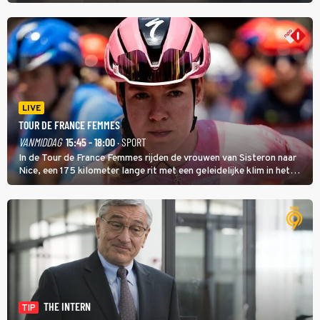
LIVE
TOUR DE FRANCE FEMMES
VANMIDDAG
15:45 - 18:00
· SPORT
In de Tour de France Femmes rijden de vrouwen van Sisteron naar
Nice, een 175 kilometer lange rit met een geleidelijke klim in het
midden. Dat is mogelijk niet de zwaarste hindernis, dat is de
temperatuur. Het kan in Nice namelijk bloedheet worden.
THE INTERN
TIP