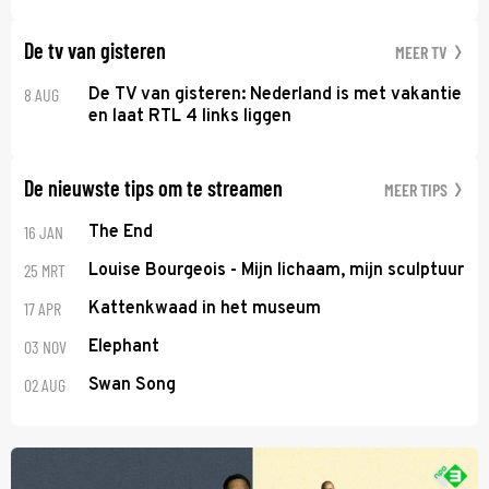
De tv van gisteren
MEER TV
8 AUG
De TV van gisteren: Nederland is met vakantie
en laat RTL 4 links liggen
De nieuwste tips om te streamen
MEER TIPS
16 JAN
The End
25 MRT
Louise Bourgeois - Mijn lichaam, mijn sculptuur
17 APR
Kattenkwaad in het museum
03 NOV
Elephant
02 AUG
Swan Song