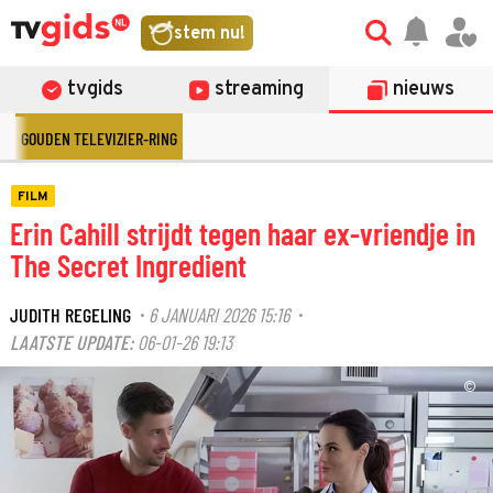
stem nu!
tvgids
streaming
nieuws
GOUDEN TELEVIZIER-RING
FILM
Erin Cahill strijdt tegen haar ex-vriendje in
The Secret Ingredient
JUDITH REGELING
6 JANUARI 2026 15:16
·
·
LAATSTE UPDATE:
06-01-26 19:13
©