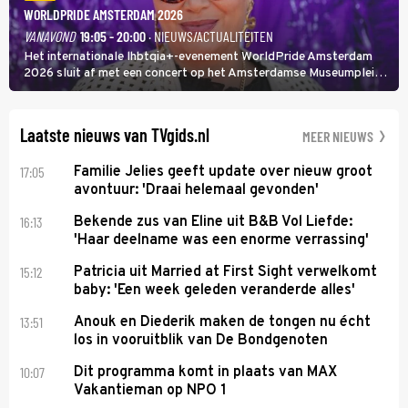
WORLDPRIDE AMSTERDAM 2026
VANAVOND
19:05 - 20:00
· NIEUWS/ACTUALITEITEN
Het internationale lhbtqia+-evenement WorldPride Amsterdam
2026 sluit af met een concert op het Amsterdamse Museumplein.
Anita Doth is een van de optredende artiesten. In de jaren 90
veroverde ze de wereld als zangeres van 2Unlimited.
Laatste nieuws van TVgids.nl
MEER NIEUWS
17:05
Familie Jelies geeft update over nieuw groot
avontuur: 'Draai helemaal gevonden'
16:13
Bekende zus van Eline uit B&B Vol Liefde:
'Haar deelname was een enorme verrassing'
15:12
Patricia uit Married at First Sight verwelkomt
baby: 'Een week geleden veranderde alles'
13:51
Anouk en Diederik maken de tongen nu écht
los in vooruitblik van De Bondgenoten
10:07
Dit programma komt in plaats van MAX
Vakantieman op NPO 1