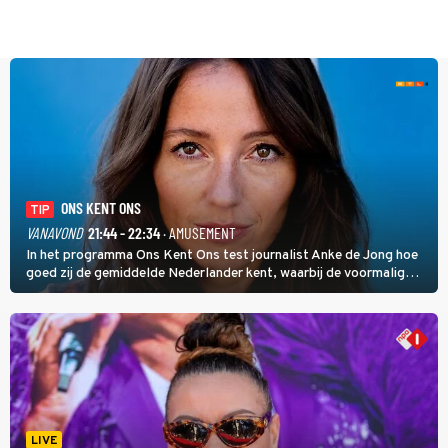
ONS KENT ONS
TIP
VANAVOND
21:44 - 22:34
· AMUSEMENT
In het programma Ons Kent Ons test journalist Anke de Jong hoe
goed zij de gemiddelde Nederlander kent, waarbij de voormalig
hoofdredacteur van modebladen Glamour en Elle het samen met
rapper Keizer opneemt tegen Edson da Graça en Marc-Marie
Huijbregts.
LIVE