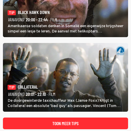
BLACK HAWK DOWN
TIP
VANAVOND
20:00 - 22:44
· FILM
Amerikaanse soldaten denken in Somalië een eigenwijze krijgsheer
simpel een lesje te leren. De aanval met helikopters
verloopt in Black Hawk down dramatisch.
COLLATERAL
TIP
VANAVOND
20:01 - 22:10
· FILM
De doorgewinterde taxichauffeur Max (Jamie Foxx) krijgt in
Collateral een absolute ‘bad guy’ als passagier. Vincent (Tom
Cruise) heeft hem nodig om hem de stad door te loodsen om een
wel heel lugubere reden.
TOON MEER TIPS