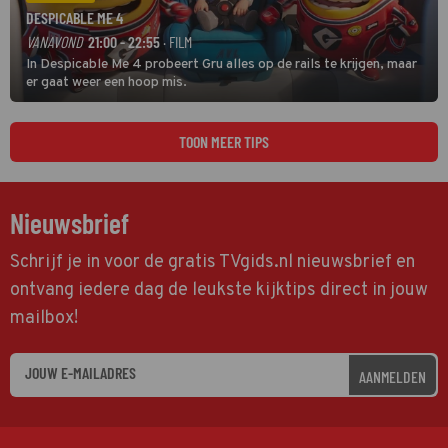
DESPICABLE ME 4
VANAVOND
21:00 - 22:55
· FILM
In Despicable Me 4 probeert Gru alles op de rails te krijgen, maar
er gaat weer een hoop mis.
TOON MEER TIPS
Nieuwsbrief
Schrijf je in voor de gratis TVgids.nl nieuwsbrief en
ontvang iedere dag de leukste kijktips direct in jouw
mailbox!
AANMELDEN