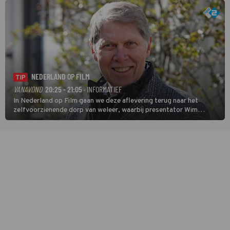
NEDERLAND OP FILM
TIP
VANAVOND
20:25 - 21:05
· INFORMATIEF
In Nederland op Film gaan we deze aflevering terug naar het
zelfvoorzienende dorp van weleer, waarbij presentator Wim
Daniëls de kijkers meeneemt op reis door de tijd aan de hand van
unieke amateurbeelden uit verschillende decennia. (HH)