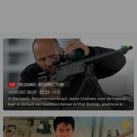
MECHANIC: RESURRECTION
TIP
VANAVOND
20:27 - 22:22
· FILM
In Mechanic: Resurrection kruipt Jason Statham voor de tweede
keer in de huid van huurmoordenaar Arthur Bishop, waarna je er
donder op kunt zeggen dat er van Bishops geplande pensioen niet
veel terechtkomt.