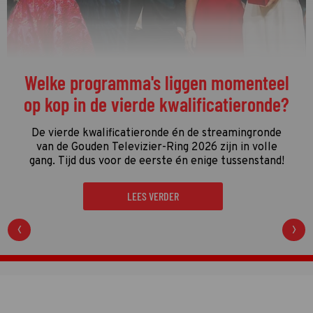
De streamingtip van de week: The
Idaho Murders: College Nightmare op
Netflix
De driedelige documentaire
The Idaho Murders:
College Nightmare
gaat over een van de gruwelijkste
moordzaken van de laatste jaren en is een
regelrechte hit op Netflix.
LEES VERDER