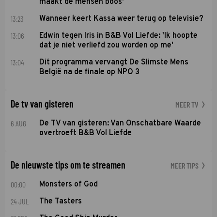
maakt de mensen boos'
13:23
Wanneer keert Kassa weer terug op televisie?
13:06
Edwin tegen Iris in B&B Vol Liefde: 'Ik hoopte
dat je niet verliefd zou worden op me'
13:04
Dit programma vervangt De Slimste Mens
België na de finale op NPO 3
De tv van gisteren
MEER TV
6 AUG
De TV van gisteren: Van Onschatbare Waarde
overtroeft B&B Vol Liefde
De nieuwste tips om te streamen
MEER TIPS
00:00
Monsters of God
24 JUL
The Tasters