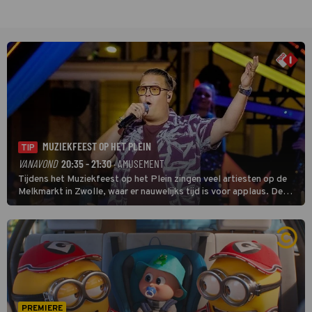
MUZIEKFEEST OP HET PLEIN
TIP
VANAVOND
20:35 - 21:30
· AMUSEMENT
Tijdens het Muziekfeest op het Plein zingen veel artiesten op de
Melkmarkt in Zwolle, waar er nauwelijks tijd is voor applaus. De
grootste namen zijn André Hazes, Jannes, René Froger en
natuurlijk Rutger van Barneveld met zijn hit Zwoele Zomernachten.
PREMIERE