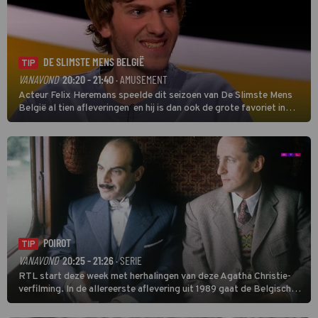
DE SLIMSTE MENS BELGIË
TIP
VANAVOND
20:20 - 21:40
· AMUSEMENT
Acteur Felix Heremans speelde dit seizoen van De Slimste Mens
België al tien afleveringen en hij is dan ook de grote favoriet in
deze seizoensfinale. En er is Nederlandse inbreng, want komiek
Soundos El Ahmadi neemt plaats aan de jurytafel.
POIROT
TIP
VANAVOND
20:25 - 21:26
· SERIE
RTL start deze week met herhalingen van deze Agatha Christie-
verfilming. In de allereerste aflevering uit 1989 gaat de Belgische
speurder op zoek naar een vermiste kok. Poirot raakt al snel
verwikkeld in een moordzaak. (HH)