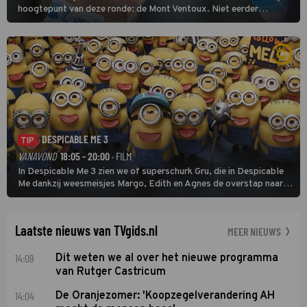
hoogtepunt van deze ronde: de Mont Ventoux. Niet eerder
finishten de vrouwen voor deze koers op deze kale col uit de
buitencategorie. De aanloop naar de slotklim is vlak.
DESPICABLE ME 3
TIP
VANAVOND
18:05 - 20:00
· FILM
In Despicable Me 3 zien we of superschurk Gru, die in Despicable
Me dankzij weesmeisjes Margo, Edith en Agnes de overstap naar
het rechte pad maakte, ook op dat pad weet te blijven.
Laatste nieuws van TVgids.nl
MEER NIEUWS
14:09
Dit weten we al over het nieuwe programma
van Rutger Castricum
14:04
De Oranjezomer: 'Koopzegelverandering AH