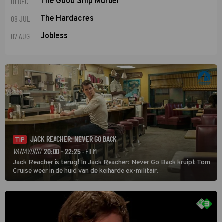
01 DEC
The Good Ship Murder
08 JUL
The Hardacres
07 AUG
Jobless
JACK REACHER: NEVER GO BACK
TIP
VANAVOND
20:00 - 22:25
· FILM
Jack Reacher is terug! In Jack Reacher: Never Go Back kruipt Tom
Cruise weer in de huid van de keiharde ex-militair.