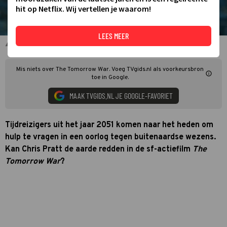
hit op Netflix. Wij vertellen je waarom!
LEES MEER
Chris Pratt in The Tomorrow War
Mis niets over The Tomorrow War. Voeg TVgids.nl als voorkeursbron
toe in Google.
MAAK TVGIDS.NL JE GOOGLE-FAVORIET
Tijdreizigers uit het jaar 2051 komen naar het heden om
hulp te vragen in een oorlog tegen buitenaardse wezens.
Kan Chris Pratt de aarde redden in de sf-actiefilm
The
Tomorrow War
?