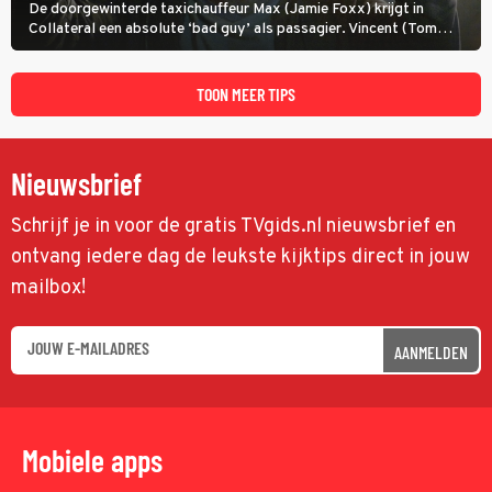
De doorgewinterde taxichauffeur Max (Jamie Foxx) krijgt in
Collateral een absolute ‘bad guy’ als passagier. Vincent (Tom
Cruise) heeft hem nodig om hem de stad door te loodsen om een
wel heel lugubere reden.
TOON MEER TIPS
Nieuwsbrief
Schrijf je in voor de gratis TVgids.nl nieuwsbrief en
ontvang iedere dag de leukste kijktips direct in jouw
mailbox!
AANMELDEN
Mobiele apps