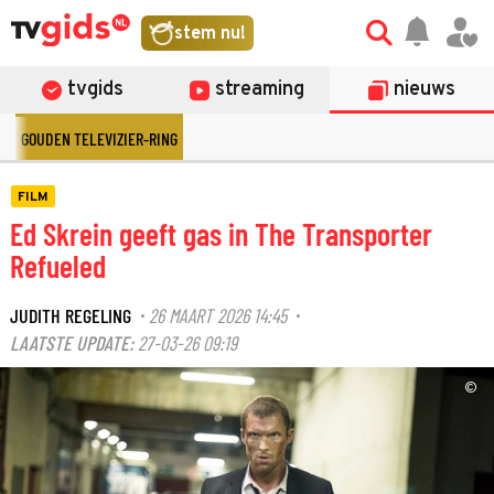
stem nu!
tvgids
streaming
nieuws
GOUDEN TELEVIZIER-RING
FILM
Ed Skrein geeft gas in The Transporter
Refueled
JUDITH REGELING
26 MAART 2026 14:45
·
·
LAATSTE UPDATE:
27-03-26 09:19
©