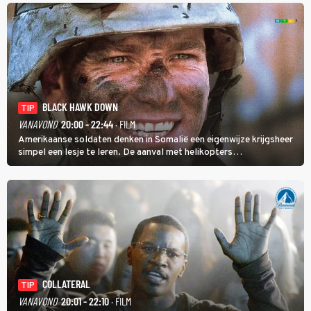
BLACK HAWK DOWN
TIP
VANAVOND
20:00 - 22:44
· FILM
Amerikaanse soldaten denken in Somalië een eigenwijze krijgsheer
simpel een lesje te leren. De aanval met helikopters
verloopt in Black Hawk down dramatisch.
COLLATERAL
TIP
VANAVOND
20:01 - 22:10
· FILM