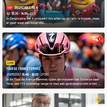
DESPICABLE ME 4
TIP
NU
12:30 - 14:04
· FILM
In Despicable Me 4 probeert Gru alles op de rails te krijgen, maar
er gaat weer een hoop mis.
LIVE
TOUR DE FRANCE FEMMES
VANMIDDAG
15:45 - 18:00
· SPORT
In de Tour de France Femmes rijden de vrouwen van Sisteron naar
Nice, een 175 kilometer lange rit met een geleidelijke klim in het
midden. Dat is mogelijk niet de zwaarste hindernis, dat is de
temperatuur. Het kan in Nice namelijk bloedheet worden.