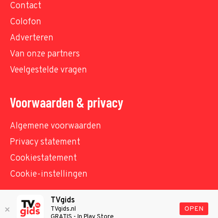
Contact
Colofon
Adverteren
Van onze partners
Veelgestelde vragen
Voorwaarden & privacy
Algemene voorwaarden
Privacy statement
Cookiestatement
Cookie-instellingen
TVgids
© TVgids.nl 2026 - All rights reserved. No text and
OPEN
TVgids.nl
GRATIS - In Play Store