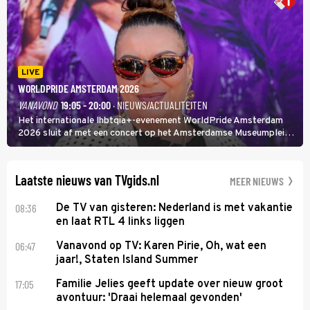
LIVE
WORLDPRIDE AMSTERDAM 2026
VANAVOND
19:05 - 20:00
· NIEUWS/ACTUALITEITEN
Het internationale lhbtqia+-evenement WorldPride Amsterdam
2026 sluit af met een concert op het Amsterdamse Museumplein.
Anita Doth is een van de optredende artiesten. In de jaren 90
veroverde ze de wereld als zangeres van 2Unlimited.
Laatste nieuws van TVgids.nl
MEER NIEUWS
08:36
De TV van gisteren: Nederland is met vakantie
en laat RTL 4 links liggen
06:47
Vanavond op TV: Karen Pirie, Oh, wat een
jaar!, Staten Island Summer
17:05
Familie Jelies geeft update over nieuw groot
avontuur: 'Draai helemaal gevonden'