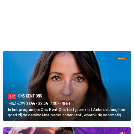
ONS KENT ONS
TIP
VANAVOND
21:44 - 22:34
· AMUSEMENT
In het programma Ons Kent Ons test journalist Anke de Jong hoe
goed zij de gemiddelde Nederlander kent, waarbij de voormalig
hoofdredacteur van modebladen Glamour en Elle het samen met
rapper Keizer opneemt tegen Edson da Graça en Marc-Marie
Huijbregts.