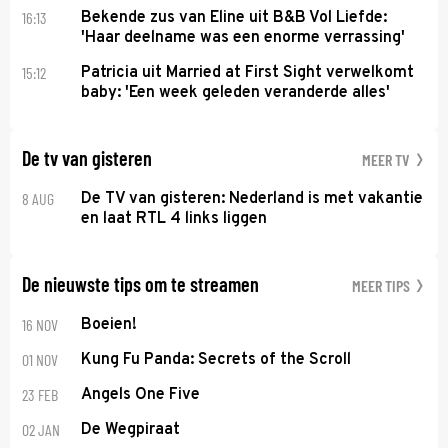
16:13
Bekende zus van Eline uit B&B Vol Liefde:
'Haar deelname was een enorme verrassing'
15:12
Patricia uit Married at First Sight verwelkomt
baby: 'Een week geleden veranderde alles'
De tv van gisteren
MEER TV
8 AUG
De TV van gisteren: Nederland is met vakantie
en laat RTL 4 links liggen
De nieuwste tips om te streamen
MEER TIPS
16 NOV
Boeien!
01 NOV
Kung Fu Panda: Secrets of the Scroll
23 FEB
Angels One Five
02 JAN
De Wegpiraat