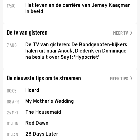
17:30
Het leven en de carrière van Jerney Kaagman
in beeld
De tv van gisteren
MEER TV
7 AUG
De TV van gisteren: De Bondgenoten-kijkers
halen uit naar Anouk, Diederik en Dominique
na besluit over Sayf: 'Hypocriet'
De nieuwste tips om te streamen
MEER TIPS
00:05
Hoard
08 APR
My Mother's Wedding
25 MRT
The Housemaid
01 JUN
Red Dawn
01 JAN
28 Days Later