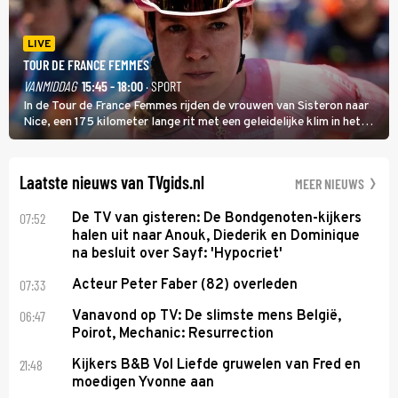
LIVE
TOUR DE FRANCE FEMMES
VANMIDDAG
15:45 - 18:00
· SPORT
In de Tour de France Femmes rijden de vrouwen van Sisteron naar
Nice, een 175 kilometer lange rit met een geleidelijke klim in het
midden. Dat is mogelijk niet de zwaarste hindernis, dat is de
temperatuur. Het kan in Nice namelijk bloedheet worden.
Laatste nieuws van TVgids.nl
MEER NIEUWS
07:52
De TV van gisteren: De Bondgenoten-kijkers
halen uit naar Anouk, Diederik en Dominique
na besluit over Sayf: 'Hypocriet'
07:33
Acteur Peter Faber (82) overleden
06:47
Vanavond op TV: De slimste mens België,
Poirot, Mechanic: Resurrection
21:48
Kijkers B&B Vol Liefde gruwelen van Fred en
moedigen Yvonne aan