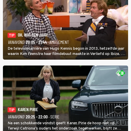
OH, WAT EEN JAAR!
TIP
VANAVOND
20:05 - 21:44
· AMUSEMENT
De televisiecarrière van Hugo Kennis begon in 2013, hetzelfde jaar
waarin Kim Feenstra haar filmdebuut maakte in Verliefd op Ibiza. In
Oh, Wat een Jaar! wordt duidelijk wat ze nog meer weten van het
jaar waarin ze allebei eindtwintigers waren.
KAREN PIRIE
TIP
VANAVOND
20:25 - 22:00
· SERIE
Na een schokkende vondst geeft Karen Pirie de hoop niet op.
Terwijl Catriona's ouders het onderzoek tegenwerken, blijft ze