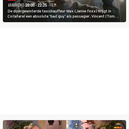
VANAVOND
20:00 - 22:25
· FILM
De doorgewinterde taxichauffeur Max (Jamie Foxx) krijgt in
Collateral een absolute ‘bad guy’ als passagier. Vincent (Tom
Cruise) heeft hem nodig om hem de stad door te loodsen om een
wel heel lugubere reden.