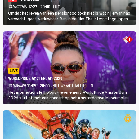
VANMIDDAG
17:27 - 20:00
· FILM
Omdat het leven van een pensionado toch niet is wat hij ervan had
verwacht, gaat weduwnaar Ben in de film The Intern stage lopen
bij de hippe webwinkel van Jules, wat een gouden zet blijkt te zijn.
LIVE
WORLDPRIDE AMSTERDAM 2026
VANAVOND
19:05 - 20:00
· NIEUWS/ACTUALITEITEN
Het internationale lhbtqia+-evenement WorldPride Amsterdam
2026 sluit af met een concert op het Amsterdamse Museumplein.
Anita Doth is een van de optredende artiesten. In de jaren 90
veroverde ze de wereld als zangeres van 2Unlimited.