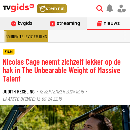
stem nu!
tvgids
streaming
nieuws
GOUDEN TELEVIZIER-RING
FILM
Nicolas Cage neemt zichzelf lekker op de
hak in The Unbearable Weight of Massive
Talent
JUDITH REGELING
12 SEPTEMBER 2024 16:15
·
·
LAATSTE UPDATE:
12-09-24 22:19
©