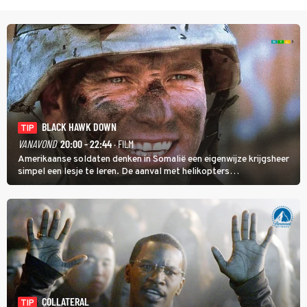
BLACK HAWK DOWN
TIP
VANAVOND
20:00 - 22:44
· FILM
Amerikaanse soldaten denken in Somalië een eigenwijze krijgsheer
simpel een lesje te leren. De aanval met helikopters
verloopt in Black Hawk down dramatisch.
COLLATERAL
TIP