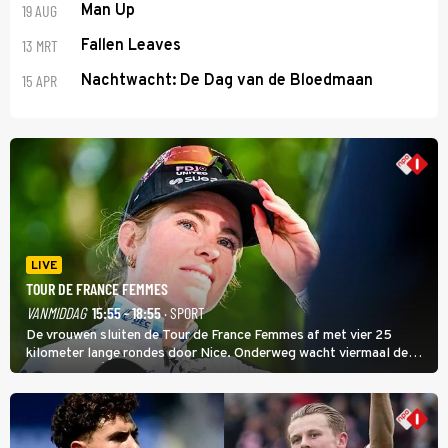
19 AUG
Man Up
13 MRT
Fallen Leaves
15 APR
Nachtwacht: De Dag van de Bloedmaan
LIVE
TOUR DE FRANCE FEMMES
VANMIDDAG
15:55 - 18:55
· SPORT
De vrouwen sluiten de Tour de France Femmes af met vier 25
kilometer lange rondes door Nice. Onderweg wacht viermaal de
zware Col d'Èze. Aan de finish op de Promenade des Anglais krijgt
de eindwinnaar de laatste gele trui.