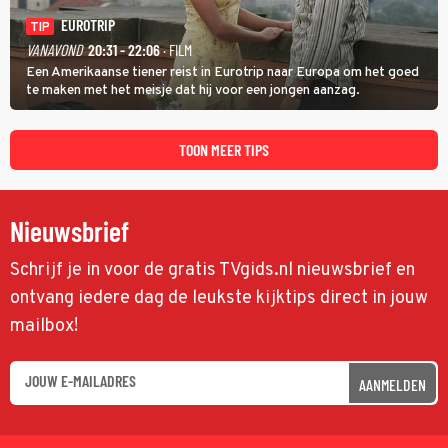
EUROTRIP
TIP
VANAVOND
20:31 - 22:06
· FILM
Een Amerikaanse tiener reist in Eurotrip naar Europa om het goed
te maken met het meisje dat hij voor een jongen aanzag.
TOON MEER TIPS
Nieuwsbrief
Schrijf je in voor de gratis TVgids.nl nieuwsbrief en
ontvang iedere dag de leukste kijktips direct in jouw
mailbox!
AANMELDEN