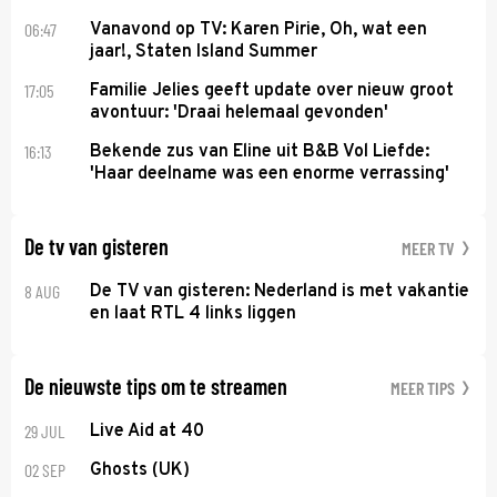
06:47
Vanavond op TV: Karen Pirie, Oh, wat een
jaar!, Staten Island Summer
17:05
Familie Jelies geeft update over nieuw groot
avontuur: 'Draai helemaal gevonden'
16:13
Bekende zus van Eline uit B&B Vol Liefde:
'Haar deelname was een enorme verrassing'
De tv van gisteren
MEER TV
8 AUG
De TV van gisteren: Nederland is met vakantie
en laat RTL 4 links liggen
De nieuwste tips om te streamen
MEER TIPS
29 JUL
Live Aid at 40
02 SEP
Ghosts (UK)