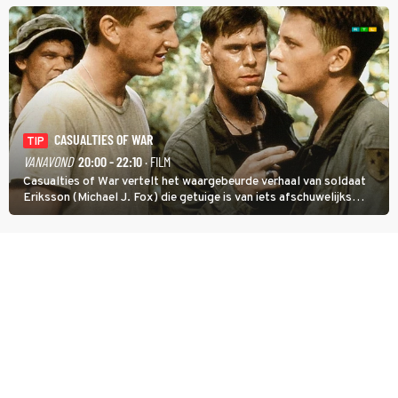
CASUALTIES OF WAR
TIP
VANAVOND
20:00 - 22:10
· FILM
Casualties of War vertelt het waargebeurde verhaal van soldaat
Eriksson (Michael J. Fox) die getuige is van iets afschuwelijks
tijdens de Vietnamoorlog. Hij besluit uit de school te klappen.