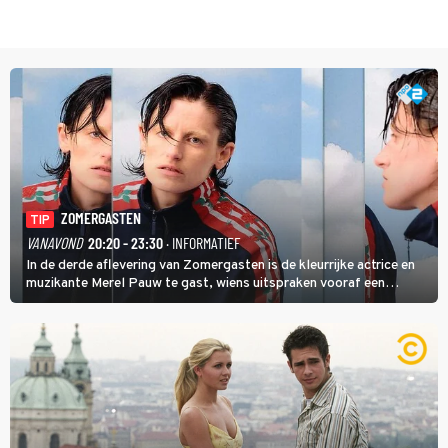
ZOMERGASTEN
TIP
VANAVOND
20:20 - 23:30
· INFORMATIEF
In de derde aflevering van Zomergasten is de kleurrijke actrice en
muzikante Merel Pauw te gast, wiens uitspraken vooraf een
boeiende avond beloven: 'Mijn ideale televisieavond is zoals mijn
identiteit: grenzeloos, absurd en vol angsten'.