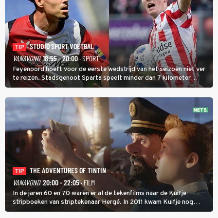
STUDIO SPORT VOETBAL
TIP
VANAVOND
18:55 - 20:00
· SPORT
Feyenoord hoeft voor de eerste wedstrijd van het seizoen niet ver
te reizen. Stadsgenoot Sparta speelt minder dan 7 kilometer
verderop. Feyenoord trok de Spaanse spits Nacho Ferri aan van
KVC Westerlo uit België.
THE ADVENTURES OF TINTIN
TIP
VANAVOND
20:00 - 22:05
· FILM
In de jaren 60 en 70 waren er al de tekenfilms naar de Kuifje-
stripboeken van striptekenaar Hergé. In 2011 kwam Kuifje nog
meer tot leven in The Adventures of Tintin van Steven Spielberg.