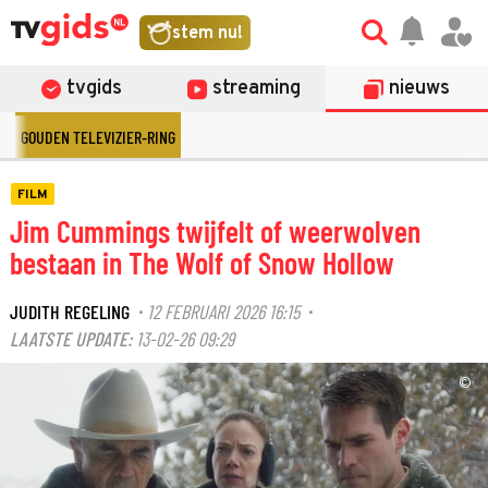
stem nu!
tvgids
streaming
nieuws
GOUDEN TELEVIZIER-RING
FILM
Jim Cummings twijfelt of weerwolven
bestaan in The Wolf of Snow Hollow
JUDITH REGELING
12 FEBRUARI 2026 16:15
·
·
LAATSTE UPDATE:
13-02-26 09:29
©