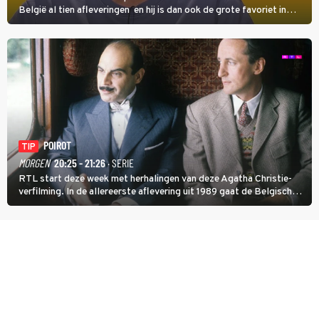
België al tien afleveringen en hij is dan ook de grote favoriet in
deze seizoensfinale. En er is Nederlandse inbreng, want komiek
Soundos El Ahmadi neemt plaats aan de jurytafel.
POIROT
TIP
MORGEN
20:25 - 21:26
· SERIE
RTL start deze week met herhalingen van deze Agatha Christie-
verfilming. In de allereerste aflevering uit 1989 gaat de Belgische
speurder op zoek naar een vermiste kok. Poirot raakt al snel
verwikkeld in een moordzaak. (HH)