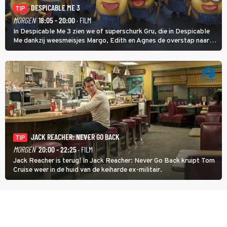
DESPICABLE ME 3
TIP
MORGEN
18:05 - 20:00
· FILM
In Despicable Me 3 zien we of superschurk Gru, die in Despicable
Me dankzij weesmeisjes Margo, Edith en Agnes de overstap naar
het rechte pad maakte, ook op dat pad weet te blijven.
JACK REACHER: NEVER GO BACK
TIP
MORGEN
20:00 - 22:25
· FILM
Jack Reacher is terug! In Jack Reacher: Never Go Back kruipt Tom
Cruise weer in de huid van de keiharde ex-militair.