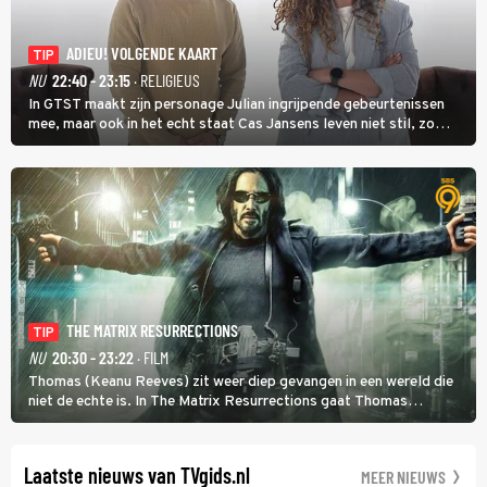
ADIEU! VOLGENDE KAART
TIP
NU
22:40 - 23:15
· RELIGIEUS
In GTST maakt zijn personage Julian ingrijpende gebeurtenissen
mee, maar ook in het echt staat Cas Jansens leven niet stil, zo
vertelt hij in Adieu! Volgende Kaart.
THE MATRIX RESURRECTIONS
TIP
NU
20:30 - 23:22
· FILM
Thomas (Keanu Reeves) zit weer diep gevangen in een wereld die
niet de echte is. In The Matrix Resurrections gaat Thomas
proberen uit deze schijnwereld te ontsnappen.
Laatste nieuws van TVgids.nl
MEER NIEUWS