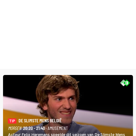
DE SLIMSTE MENS BELGIË
TIP
MORGEN
20:20 - 21:40
· AMUSEMENT
Acteur Felix Heremans speelde dit seizoen van De Slimste Mens