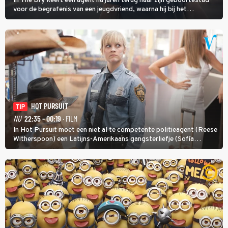
In The Dry keert een agent na jaren terug naar zijn geboortestad
voor de begrafenis van een jeugdvriend, waarna hij bij het
onderzoeken van diens dood een verband begint te vermoeden
met een oude zaak.
HOT PURSUIT
TIP
NU
22:35 - 00:19
· FILM
In Hot Pursuit moet een niet al te competente politieagent (Reese
Witherspoon) een Latijns-Amerikaans gangsterliefje (Sofía
Vergara) beschermen tegen corrupte agenten en moordlustige
maffiatypes.