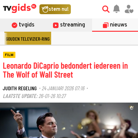
stem nu!
tvgids
streaming
nieuws
GOUDEN TELEVIZIER-RING
FILM
Leonardo DiCaprio bedondert iedereen in
The Wolf of Wall Street
JUDITH REGELING
24 JANUARI 2026 07:16
·
·
LAATSTE UPDATE:
26-01-26 10:27
©