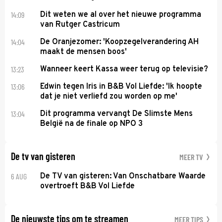
14:09
Dit weten we al over het nieuwe programma
van Rutger Castricum
14:04
De Oranjezomer: 'Koopzegelverandering AH
maakt de mensen boos'
13:23
Wanneer keert Kassa weer terug op televisie?
13:06
Edwin tegen Iris in B&B Vol Liefde: 'Ik hoopte
dat je niet verliefd zou worden op me'
13:04
Dit programma vervangt De Slimste Mens
België na de finale op NPO 3
De tv van gisteren
MEER TV
6 AUG
De TV van gisteren: Van Onschatbare Waarde
overtroeft B&B Vol Liefde
De nieuwste tips om te streamen
MEER TIPS