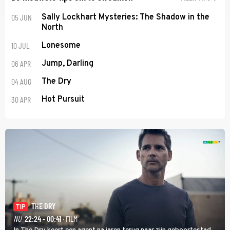
05 JUN
Sally Lockhart Mysteries: The Shadow in the
North
10 JUL
Lonesome
06 APR
Jump, Darling
04 AUG
The Dry
30 APR
Hot Pursuit
THE DRY
TIP
NU
22:24 - 00:41
· FILM