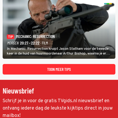
MECHANIC: RESURRECTION
TIP
MORGEN
20:27 - 22:22
· FILM
In Mechanic: Resurrection kruipt Jason Statham voor de tweede
keer in de huid van huurmoordenaar Arthur Bishop, waarna je er
donder op kunt zeggen dat er van Bishops geplande pensioen niet
veel terechtkomt.
TOON MEER TIPS
Nieuwsbrief
Schrijf je in voor de gratis TVgids.nl nieuwsbrief en
ontvang iedere dag de leukste kijktips direct in jouw
mailbox!