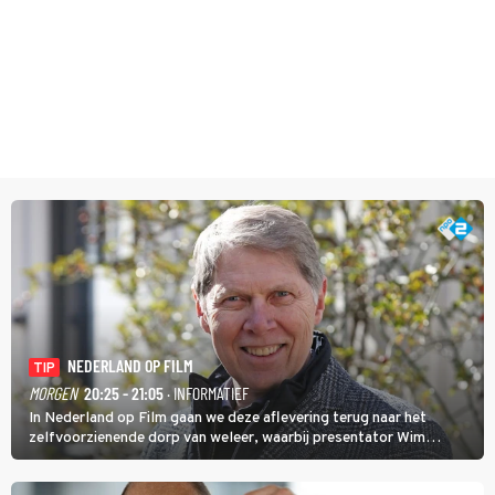
NEDERLAND OP FILM
TIP
MORGEN
20:25 - 21:05
· INFORMATIEF
In Nederland op Film gaan we deze aflevering terug naar het
zelfvoorzienende dorp van weleer, waarbij presentator Wim
Daniëls de kijkers meeneemt op reis door de tijd aan de hand van
unieke amateurbeelden uit verschillende decennia. (HH)