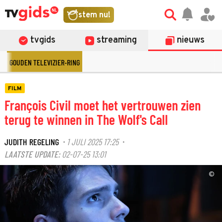
stem nu!
tvgids
streaming
nieuws
GOUDEN TELEVIZIER-RING
FILM
François Civil moet het vertrouwen zien
terug te winnen in The Wolf's Call
JUDITH REGELING
1 JULI 2025 17:25
·
·
LAATSTE UPDATE:
02-07-25 13:01
©