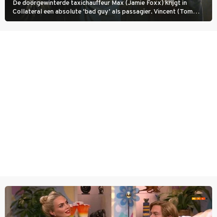
De doorgewinterde taxichauffeur Max (Jamie Foxx) krijgt in
Collateral een absolute ‘bad guy’ als passagier. Vincent (Tom
Cruise) heeft hem nodig om hem de stad door te loodsen om een
wel heel lugubere reden.