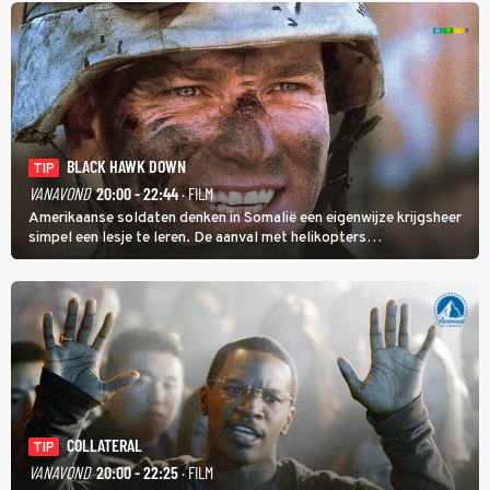
BLACK HAWK DOWN
TIP
VANAVOND
20:00 - 22:44
· FILM
Amerikaanse soldaten denken in Somalië een eigenwijze krijgsheer
simpel een lesje te leren. De aanval met helikopters
verloopt in Black Hawk down dramatisch.
COLLATERAL
TIP
VANAVOND
20:00 - 22:25
· FILM