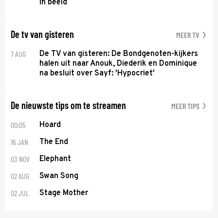
in beeld
De tv van gisteren
MEER TV
7 AUG
De TV van gisteren: De Bondgenoten-kijkers
halen uit naar Anouk, Diederik en Dominique
na besluit over Sayf: 'Hypocriet'
De nieuwste tips om te streamen
MEER TIPS
00:05
Hoard
16 JAN
The End
03 NOV
Elephant
02 AUG
Swan Song
02 JUL
Stage Mother