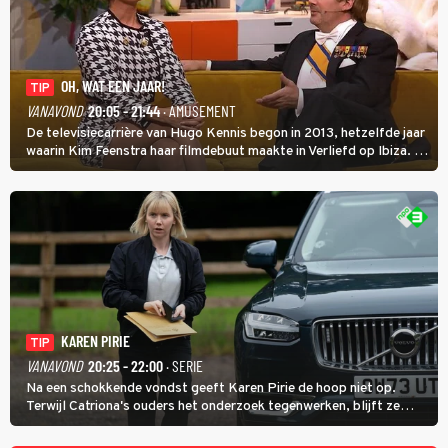
OH, WAT EEN JAAR!
TIP
VANAVOND
20:05 - 21:44
· AMUSEMENT
De televisiecarrière van Hugo Kennis begon in 2013, hetzelfde jaar
waarin Kim Feenstra haar filmdebuut maakte in Verliefd op Ibiza. In
Oh, Wat een Jaar! wordt duidelijk wat ze nog meer weten van het
jaar waarin ze allebei eindtwintigers waren.
KAREN PIRIE
TIP
VANAVOND
20:25 - 22:00
· SERIE
Na een schokkende vondst geeft Karen Pirie de hoop niet op.
Terwijl Catriona's ouders het onderzoek tegenwerken, blijft ze
speuren naar Adam. In deze slotaflevering van Karen Pirie leidt het
spoor via Frankrijk en Italië naar Malta.