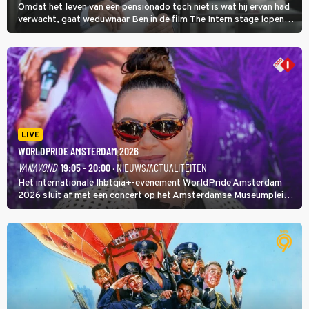
Omdat het leven van een pensionado toch niet is wat hij ervan had
verwacht, gaat weduwnaar Ben in de film The Intern stage lopen
bij de hippe webwinkel van Jules, wat een gouden zet blijkt te zijn.
LIVE
WORLDPRIDE AMSTERDAM 2026
VANAVOND
19:05 - 20:00
· NIEUWS/ACTUALITEITEN
Het internationale lhbtqia+-evenement WorldPride Amsterdam
2026 sluit af met een concert op het Amsterdamse Museumplein.
Anita Doth is een van de optredende artiesten. In de jaren 90
veroverde ze de wereld als zangeres van 2Unlimited.