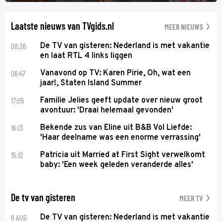
verderop. Feyenoord trok de Spaanse spits Nacho Ferri aan van
KVC Westerlo uit België.
Laatste nieuws van TVgids.nl
MEER NIEUWS
08:36
De TV van gisteren: Nederland is met vakantie
en laat RTL 4 links liggen
06:47
Vanavond op TV: Karen Pirie, Oh, wat een
jaar!, Staten Island Summer
17:05
Familie Jelies geeft update over nieuw groot
avontuur: 'Draai helemaal gevonden'
16:13
Bekende zus van Eline uit B&B Vol Liefde:
'Haar deelname was een enorme verrassing'
15:12
Patricia uit Married at First Sight verwelkomt
baby: 'Een week geleden veranderde alles'
De tv van gisteren
MEER TV
8 AUG
De TV van gisteren: Nederland is met vakantie