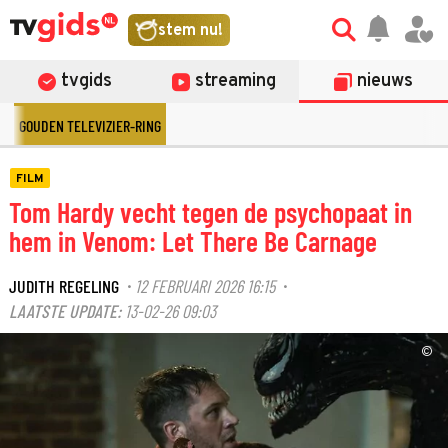
stem nu!
tvgids
streaming
nieuws
GOUDEN TELEVIZIER-RING
FILM
Tom Hardy vecht tegen de psychopaat in
hem in Venom: Let There Be Carnage
JUDITH REGELING
12 FEBRUARI 2026 16:15
·
·
LAATSTE UPDATE:
13-02-26 09:03
©