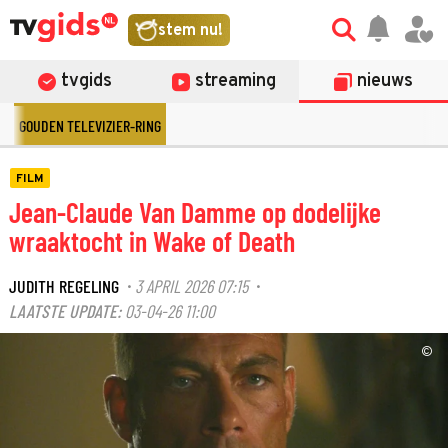
stem nu!
tvgids
streaming
nieuws
GOUDEN TELEVIZIER-RING
FILM
Jean-Claude Van Damme op dodelijke
wraaktocht in Wake of Death
JUDITH REGELING
3 APRIL 2026 07:15
·
·
LAATSTE UPDATE:
03-04-26 11:00
©