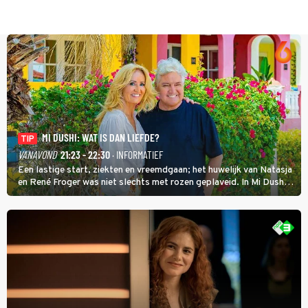
MI DUSHI: WAT IS DAN LIEFDE?
TIP
VANAVOND
21:23 - 22:30
· INFORMATIEF
Een lastige start, ziekten en vreemdgaan; het huwelijk van Natasja
en René Froger was niet slechts met rozen geplaveid. In Mi Dushi:
Wat Is Dan Liefde? neemt Wilfred Genee het showbizzkoppel mee
uit vissen om het over de liefde te hebben.