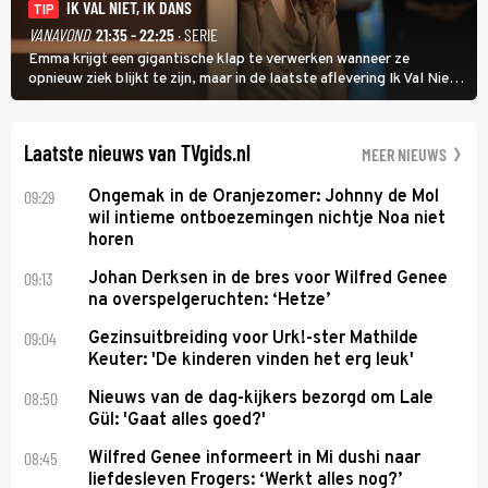
IK VAL NIET, IK DANS
TIP
VANAVOND
21:35 - 22:25
· SERIE
Emma krijgt een gigantische klap te verwerken wanneer ze
opnieuw ziek blijkt te zijn, maar in de laatste aflevering Ik Val Niet,
Ik Dans laat ze zien dat ze niet van plan is op te geven, zelfs als ze
daarvoor een ingrijpende operatie moet ondergaan.
Laatste nieuws van TVgids.nl
MEER NIEUWS
09:29
Ongemak in de Oranjezomer: Johnny de Mol
wil intieme ontboezemingen nichtje Noa niet
horen
09:13
Johan Derksen in de bres voor Wilfred Genee
na overspelgeruchten: ‘Hetze’
09:04
Gezinsuitbreiding voor Urk!-ster Mathilde
Keuter: 'De kinderen vinden het erg leuk'
08:50
Nieuws van de dag-kijkers bezorgd om Lale
Gül: 'Gaat alles goed?'
08:45
Wilfred Genee informeert in Mi dushi naar
liefdesleven Frogers: ‘Werkt alles nog?’