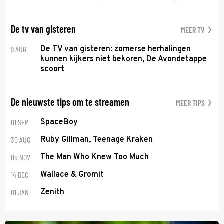
De tv van gisteren
MEER TV
9 AUG
De TV van gisteren: zomerse herhalingen
kunnen kijkers niet bekoren, De Avondetappe
scoort
De nieuwste tips om te streamen
MEER TIPS
01 SEP
SpaceBoy
30 AUG
Ruby Gillman, Teenage Kraken
05 NOV
The Man Who Knew Too Much
14 DEC
Wallace & Gromit
01 JAN
Zenith