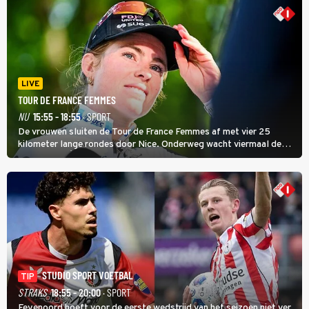
LIVE
TOUR DE FRANCE FEMMES
NU
15:55 - 18:55
· SPORT
De vrouwen sluiten de Tour de France Femmes af met vier 25
kilometer lange rondes door Nice. Onderweg wacht viermaal de
zware Col d'Èze. Aan de finish op de Promenade des Anglais krijgt
de eindwinnaar de laatste gele trui.
STUDIO SPORT VOETBAL
TIP
STRAKS
18:55 - 20:00
· SPORT
Feyenoord hoeft voor de eerste wedstrijd van het seizoen niet ver