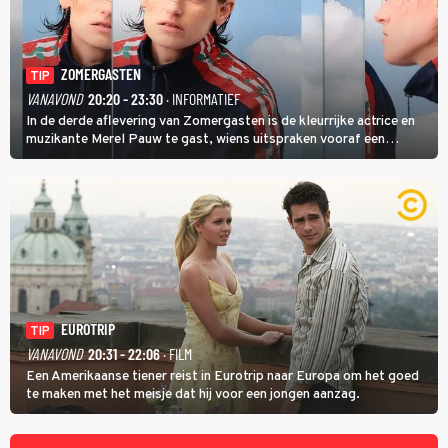
ZOMERGASTEN
TIP
VANAVOND
20:20 - 23:30
· INFORMATIEF
In de derde aflevering van Zomergasten is de kleurrijke actrice en
muzikante Merel Pauw te gast, wiens uitspraken vooraf een
boeiende avond beloven: 'Mijn ideale televisieavond is zoals mijn
identiteit: grenzeloos, absurd en vol angsten'.
EUROTRIP
TIP
VANAVOND
20:31 - 22:06
· FILM
Een Amerikaanse tiener reist in Eurotrip naar Europa om het goed
te maken met het meisje dat hij voor een jongen aanzag.