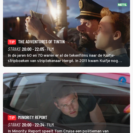
THE ADVENTURES OF TINTIN
TIP
STRAKS
20:00 - 22:05
· FILM
In de jaren 60 en 70 waren er al de tekenfilms naar de Kuifje-
stripboeken van striptekenaar Hergé. In 2011 kwam Kuifje nog
meer tot leven in The Adventures of Tintin van Steven Spielberg.
MINORITY REPORT
TIP
STRAKS
20:00 - 22:34
· FILM
In Minority Report speelt Tom Cruise een politieman van