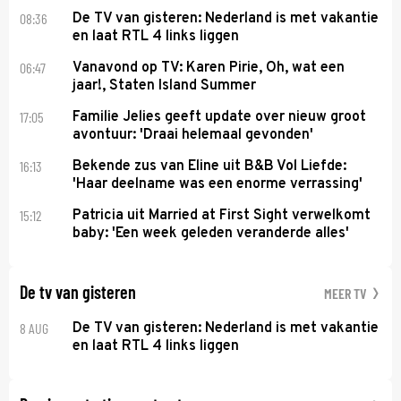
08:36
De TV van gisteren: Nederland is met vakantie
en laat RTL 4 links liggen
06:47
Vanavond op TV: Karen Pirie, Oh, wat een
jaar!, Staten Island Summer
17:05
Familie Jelies geeft update over nieuw groot
avontuur: 'Draai helemaal gevonden'
16:13
Bekende zus van Eline uit B&B Vol Liefde:
'Haar deelname was een enorme verrassing'
15:12
Patricia uit Married at First Sight verwelkomt
baby: 'Een week geleden veranderde alles'
De tv van gisteren
MEER TV
8 AUG
De TV van gisteren: Nederland is met vakantie
en laat RTL 4 links liggen