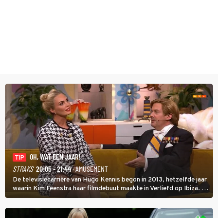
OH, WAT EEN JAAR!
TIP
STRAKS
20:05 - 21:44
· AMUSEMENT
De televisiecarrière van Hugo Kennis begon in 2013, hetzelfde jaar
waarin Kim Feenstra haar filmdebuut maakte in Verliefd op Ibiza. In
Oh, Wat een Jaar! wordt duidelijk wat ze nog meer weten van het
jaar waarin ze allebei eindtwintigers waren.