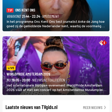
ONS KENT ONS
TIP
VANAVOND
21:44 - 22:34
· AMUSEMENT
In het programma Ons Kent Ons test journalist Anke de Jong hoe
goed zij de gemiddelde Nederlander kent, waarbij de voormalig
hoofdredacteur van modebladen Glamour en Elle het samen met
rapper Keizer opneemt tegen Edson da Graça en Marc-Marie
Huijbregts.
LIVE
WORLDPRIDE AMSTERDAM 2026
NU
19:05 - 20:00
· NIEUWS/ACTUALITEITEN
Het internationale lhbtqia+-evenement WorldPride Amsterdam
2026 sluit af met een concert op het Amsterdamse Museumplein.
Anita Doth is een van de optredende artiesten. In de jaren 90
veroverde ze de wereld als zangeres van 2Unlimited.
Laatste nieuws van TVgids.nl
MEER NIEUWS