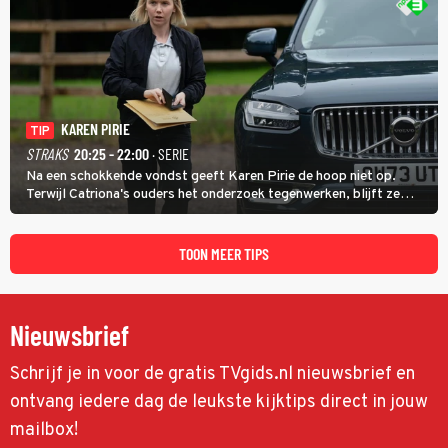
KAREN PIRIE
TIP
STRAKS
20:25 - 22:00
· SERIE
Na een schokkende vondst geeft Karen Pirie de hoop niet op.
Terwijl Catriona's ouders het onderzoek tegenwerken, blijft ze
speuren naar Adam. In deze slotaflevering van Karen Pirie leidt het
spoor via Frankrijk en Italië naar Malta.
TOON MEER TIPS
Nieuwsbrief
Schrijf je in voor de gratis TVgids.nl nieuwsbrief en
ontvang iedere dag de leukste kijktips direct in jouw
mailbox!