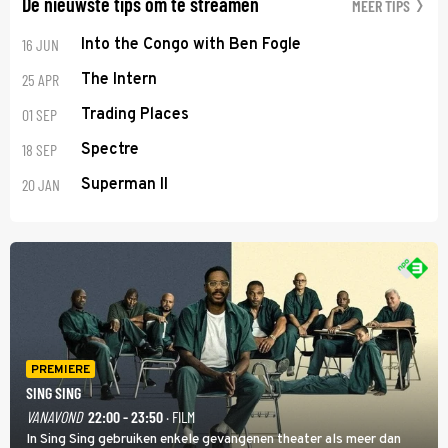
De nieuwste tips om te streamen
MEER TIPS
16 JUN
Into the Congo with Ben Fogle
25 APR
The Intern
01 SEP
Trading Places
18 SEP
Spectre
20 JAN
Superman II
PREMIERE
SING SING
VANAVOND
22:00 - 23:50
· FILM
In Sing Sing gebruiken enkele gevangenen theater als meer dan