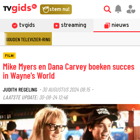
stem nu!
tvgids
streaming
nieuws
GOUDEN TELEVIZIER-RING
FILM
Mike Myers en Dana Carvey boeken succes
in Wayne's World
JUDITH REGELING
30 AUGUSTUS 2024 08:15
·
·
LAATSTE UPDATE:
30-08-24 12:46
©