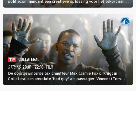
politiecommandant een creatieve oplossing voor het tekort aan
agenten.
COLLATERAL
TIP
STRAKS
20:01 - 22:10
· FILM
De doorgewinterde taxichauffeur Max (Jamie Foxx) krijgt in
Collateral een absolute ‘bad guy’ als passagier. Vincent (Tom
Cruise) heeft hem nodig om hem de stad door te loodsen om een
wel heel lugubere reden.