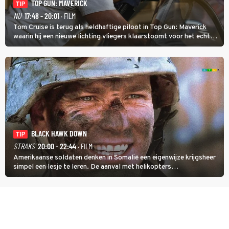
TOP GUN: MAVERICK
TIP
NU
17:48 - 20:01
· FILM
Tom Cruise is terug als heldhaftige piloot in Top Gun: Maverick
waarin hij een nieuwe lichting vliegers klaarstoomt voor het echte
werk.
BLACK HAWK DOWN
TIP
STRAKS
20:00 - 22:44
· FILM
Amerikaanse soldaten denken in Somalië een eigenwijze krijgsheer
simpel een lesje te leren. De aanval met helikopters
verloopt in Black Hawk down dramatisch.