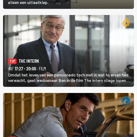
alleen een uitlaatklep.
THE INTERN
TIP
NU
17:27 - 20:00
· FILM
Omdat het leven van een pensionado toch niet is wat hij ervan had
verwacht, gaat weduwnaar Ben in de film The Intern stage lopen
bij de hippe webwinkel van Jules, wat een gouden zet blijkt te zijn.