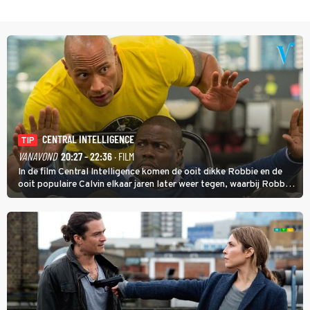
CENTRAL INTELLIGENCE
TIP
VANAVOND
20:27 - 22:36
· FILM
In de film Central Intelligence komen de ooit dikke Robbie en de
ooit populaire Calvin elkaar jaren later weer tegen, waarbij Robbie,
inmiddels supergespierd en werkzaam voor de CIA, Calvins hulp
goed kan gebruiken.