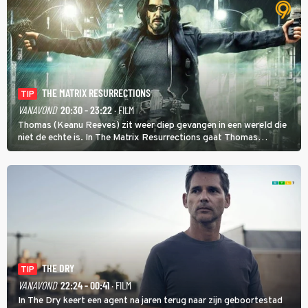
THE MATRIX RESURRECTIONS
TIP
VANAVOND
20:30 - 23:22
· FILM
Thomas (Keanu Reeves) zit weer diep gevangen in een wereld die
niet de echte is. In The Matrix Resurrections gaat Thomas
proberen uit deze schijnwereld te ontsnappen.
THE DRY
TIP
VANAVOND
22:24 - 00:41
· FILM
In The Dry keert een agent na jaren terug naar zijn geboortestad