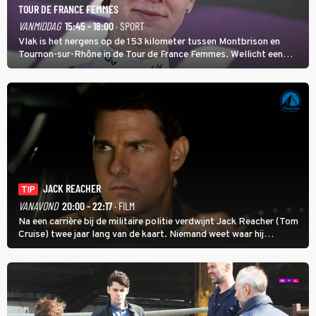
TOUR DE FRANCE FEMMES
VANMIDDAG
15:45 - 18:00
· SPORT
Vlak is het nergens op de 153 kilometer tussen Montbrison en
Tournon-sur-Rhône in de Tour de France Femmes. Wellicht een
kans voor Nienke Vinke, die vorig jaar de witte trui won.
JACK REACHER
TIP
VANAVOND
20:00 - 22:17
· FILM
Na een carrière bij de militaire politie verdwijnt Jack Reacher (Tom
Cruise) twee jaar lang van de kaart. Niemand weet waar hij
uithangt, totdat moordverdachte James Barr naar hem vraagt.