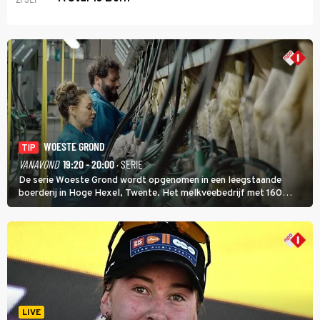
WOESTE GROND
TIP
VANAVOND
19:20 - 20:00
· SERIE
De serie Woeste Grond wordt opgenomen in een leegstaande
boerderij in Hoge Hexel, Twente. Het melkveebedrijf met 160
koeien moest sluiten, omdat het dicht bij een Natura 2000-gebied
ligt. In de serie heerst er een gevaarlijke veeziekte.
LIVE