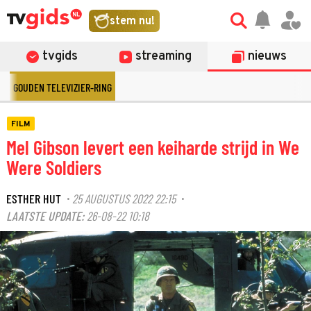
stem nu!
tvgids
streaming
nieuws
GOUDEN TELEVIZIER-RING
FILM
Mel Gibson levert een keiharde strijd in We
Were Soldiers
ESTHER HUT
25 AUGUSTUS 2022 22:15
·
·
LAATSTE UPDATE:
26-08-22 10:18
©