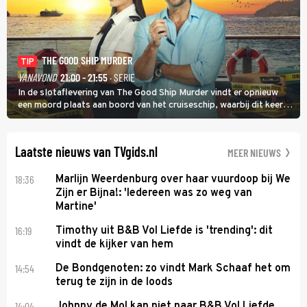
THE GOOD SHIP MURDER
TIP
VANAVOND
21:00 - 21:55
· SERIE
In de slotaflevering van The Good Ship Murder vindt er opnieuw
een moord plaats aan boord van het cruiseschip, waarbij dit keer
een bemanningslid het slachtoffer is en kapitein Marlowe de dader
lijkt te zijn.
Laatste nieuws van TVgids.nl
MEER NIEUWS
18:36
Marlijn Weerdenburg over haar vuurdoop bij We
Zijn er Bijna!: 'Iedereen was zo weg van
Martine'
16:19
Timothy uit B&B Vol Liefde is 'trending': dit
vindt de kijker van hem
14:54
De Bondgenoten: zo vindt Mark Schaaf het om
terug te zijn in de loods
14:04
Johnny de Mol kan niet naar B&B Vol Liefde