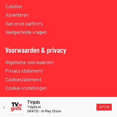
Colofon
Adverteren
Van onze partners
Veelgestelde vragen
Voorwaarden & privacy
Algemene voorwaarden
Privacy statement
Cookiestatement
Cookie-instellingen
TVgids
© TVgids.nl 2026 - All rights reserved. No text and
OPEN
TVgids.nl
GRATIS - In Play Store
datamining.