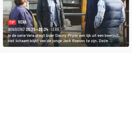
VERA
TIP
VANAVOND
20:25 - 22:24
· SERIE
In de serie Vera dregt boer Danny Pryor een lijk uit een beerput.
Het lichaam blijkt van de jonge Jack Reeves te zijn. Deze
homoseksuele woonwagenbewoner had gebroken met zijn familie
en verliet het kamp met slaande ruzie.