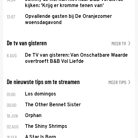
kijken: 'Krijg er kromme tenen van'
13:07
Opvallende gasten bij De Oranjezomer
woensdagavond
De tv van gisteren
MEER TV
6 AUG
De TV van gisteren: Van Onschatbare Waarde
overtroeft B&B Vol Liefde
De nieuwste tips om te streamen
MEER TIPS
01:00
Los domingos
00:00
The Other Bennet Sister
19 JUN
Orphan
02 AUG
The Shiny Shrimps
21 SEP
A Star Is Born