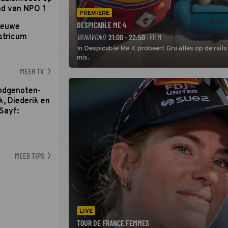
nd van NPO 1
PREMIERE
DESPICABLE ME 4
nieuwe
stricum
VANAVOND
21:00 - 22:50
· FILM
In Despicable Me 4 probeert Gru alles op de rails
mis.
MEER TV
ondgenoten-
k, Diederik en
Sayf:
MEER TIPS
LIVE
TOUR DE FRANCE FEMMES