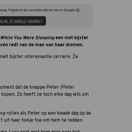
 Voeg TVgids.nl als voorkeursbron toe in Google.
DS.NL JE GOOGLE-FAVORIET
While You Were Sleeping
een niet bijster
even redt van de man van haar dromen.
et bijster interessante carrière. Ze
moment dat de knappe Peter (Peter
t kopen. Zo heeft ze toch elke dag iets om
ing
rollen als Peter op een kwade dag op de
elt uit haar hokje toe om hem te redden.