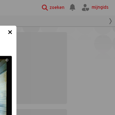
mijngids
zoeken
×
©