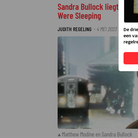
Sandra Bullock liegt een l
Were Sleeping
JUDITH REGELING
4 MEI 2023 12:46
·
De dri
een va
regelre
Matthew Modine en Sandra Bullock