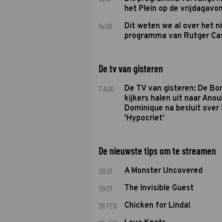
het Plein op de vrijdagavo
14:09
Dit weten we al over het 
programma van Rutger Ca
De tv van gisteren
7 AUG
De TV van gisteren: De B
kijkers halen uit naar Anou
Dominique na besluit over 
'Hypocriet'
De nieuwste tips om te streamen
09:01
A Monster Uncovered
09:01
The Invisible Guest
28 FEB
Chicken for Linda!