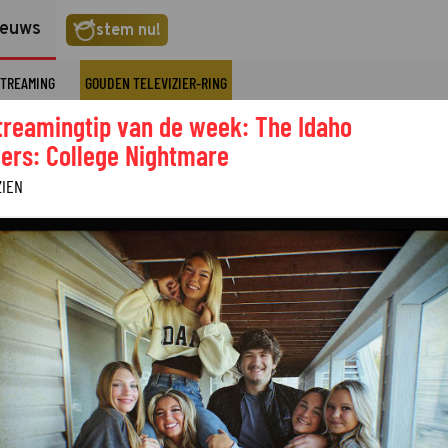
ieuws
stem nu!
TREAMING
GOUDEN TELEVIZIER-RING
treamingtip van de week: The Idaho
ers: College Nightmare
ZIEN