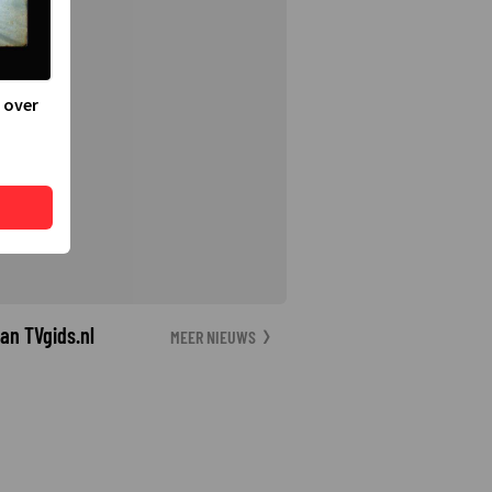
 over
an TVgids.nl
MEER NIEUWS