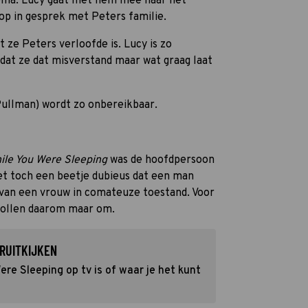
coma. Lucy gaat met hem mee naar het
lop in gesprek met Peters familie.
t ze Peters verloofde is. Lucy is zo
 dat ze dat misverstand maar wat graag laat
Pullman) wordt zo onbereikbaar.
ile You Were Sleeping
was de hoofdpersoon
t toch een beetje dubieus dat een man
 van een vrouw in comateuze toestand. Voor
e rollen daarom maar om.
RUITKIJKEN
re Sleeping op tv is of waar je het kunt