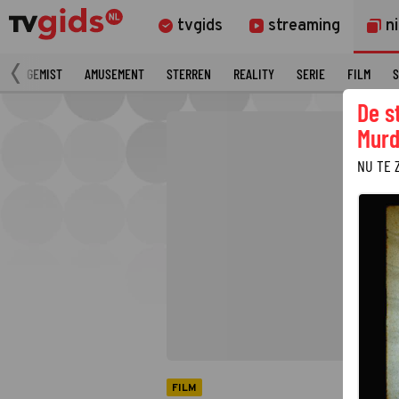
tvgids
streaming
n
N
GEMIST
AMUSEMENT
STERREN
REALITY
SERIE
FILM
S
De s
Murd
NU TE 
FILM