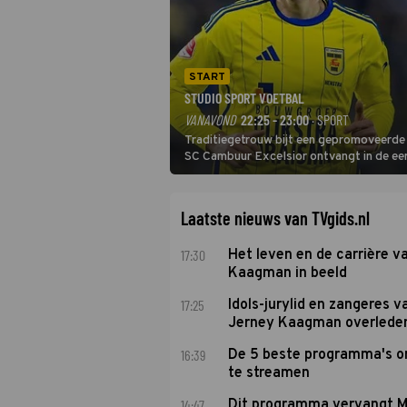
START
STUDIO SPORT VOETBAL
VANAVOND
22:25 - 23:00
· SPORT
Traditiegetrouw bijt een gepromoveerde c
SC Cambuur Excelsior ontvangt in de eer
De nieuwe oefenmeester is Johan Plat en 
Laatste nieuws van TVgids.nl
17:30
Het leven en de carrière v
Kaagman in beeld
17:25
Idols-jurylid en zangeres v
Jerney Kaagman overlede
16:39
De 5 beste programma's 
te streamen
14:47
Dit programma vervangt M