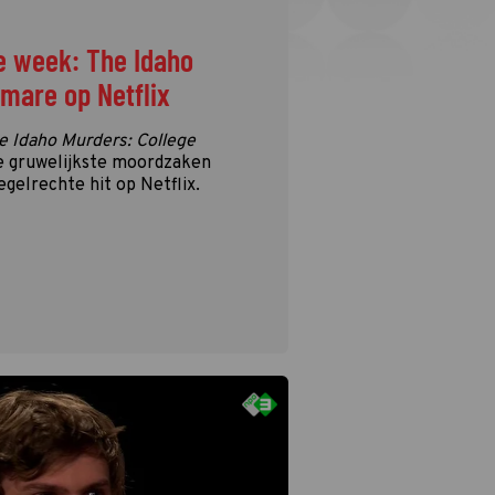
e week: The Idaho
tmare op Netflix
e Idaho Murders: College
e gruwelijkste moordzaken
egelrechte hit op Netflix.