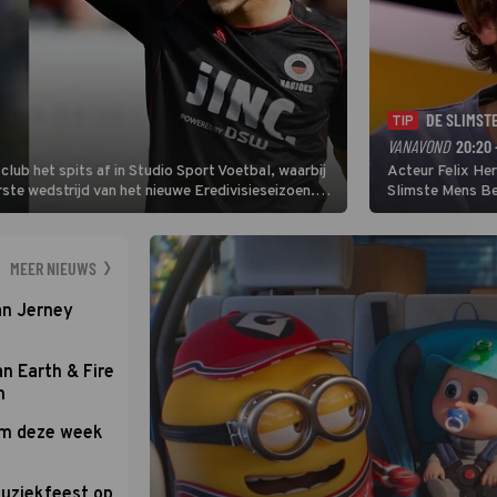
DE SLIMST
TIP
VANAVOND
20:20 
lub het spits af in Studio Sport Voetbal, waarbij
Acteur Felix He
ste wedstrijd van het nieuwe Eredivisieseizoen.
Slimste Mens Bel
hij wil aanvallend voetballen.
de grote favoriet
Nederlandse inb
neemt plaats aan
MEER NIEUWS
an Jerney
an Earth & Fire
n
om deze week
uziekfeest op