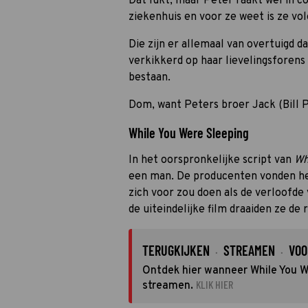
Dat lukt, maar Peter raakt wel in 
ziekenhuis en voor ze weet is ze vo
Die zijn er allemaal van overtuigd da
verkikkerd op haar lievelingsforens
bestaan.
Dom, want Peters broer Jack (Bill 
While You Were Sleeping
In het oorspronkelijke script van
Wh
een man. De producenten vonden he
zich voor zou doen als de verloofde
de uiteindelijke film draaiden ze d
TERUGKIJKEN
STREAMEN
VOO
·
·
Ontdek hier wanneer While You We
KLIK HIER
streamen.