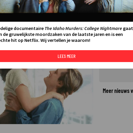
even bij elkaar in While You
edelige documentaire
The Idaho Murders: College Nightmare
gaat
n de gruwelijkste moordzaken van de laatste jaren en is een
chte hit op Netflix. Wij vertellen je waarom!
©
LEES MEER
Meer nieuws v