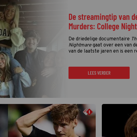
De streamingtip van d
Murders: College Nigh
De driedelige documentaire
Th
Nightmare
gaat over een van d
van de laatste jaren en is een r
LEES VERDER