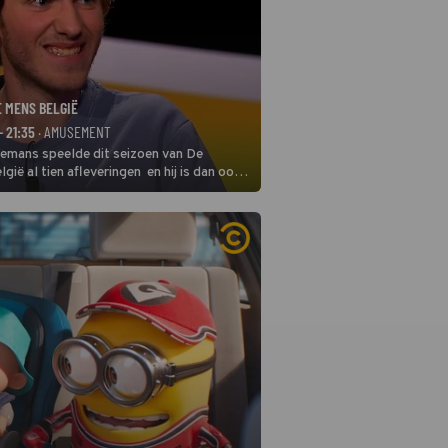
E MENS BELGIË
- 21:35
· AMUSEMENT
remans speelde dit seizoen van De
gië al tien afleveringen en hij is dan ook
 in deze seizoensfinale. En er is
reng, want komiek Soundos El Ahmadi
 de jurytafel.