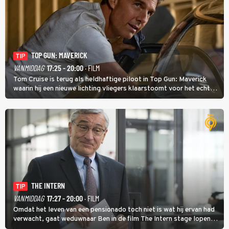
TOP GUN: MAVERICK
TIP
VANMIDDAG
17:25 - 20:00
· FILM
Tom Cruise is terug als heldhaftige piloot in Top Gun: Maverick
waarin hij een nieuwe lichting vliegers klaarstoomt voor het echte
werk.
THE INTERN
TIP
VANMIDDAG
17:27 - 20:00
· FILM
Omdat het leven van een pensionado toch niet is wat hij ervan had
verwacht, gaat weduwnaar Ben in de film The Intern stage lopen
bij de hippe webwinkel van Jules, wat een gouden zet blijkt te zijn.