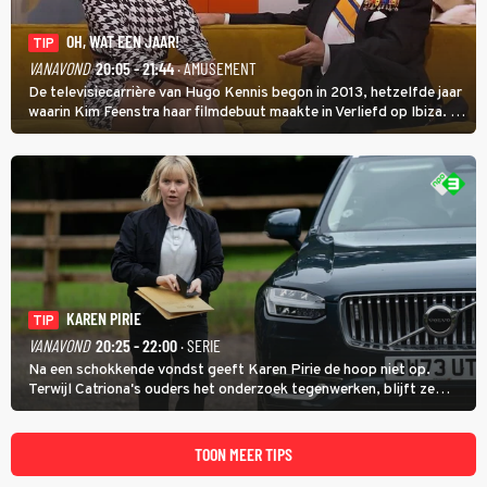
OH, WAT EEN JAAR!
TIP
VANAVOND
20:05 - 21:44
· AMUSEMENT
De televisiecarrière van Hugo Kennis begon in 2013, hetzelfde jaar
waarin Kim Feenstra haar filmdebuut maakte in Verliefd op Ibiza. In
Oh, Wat een Jaar! wordt duidelijk wat ze nog meer weten van het
jaar waarin ze allebei eindtwintigers waren.
KAREN PIRIE
TIP
VANAVOND
20:25 - 22:00
· SERIE
Na een schokkende vondst geeft Karen Pirie de hoop niet op.
Terwijl Catriona's ouders het onderzoek tegenwerken, blijft ze
speuren naar Adam. In deze slotaflevering van Karen Pirie leidt het
spoor via Frankrijk en Italië naar Malta.
TOON MEER TIPS