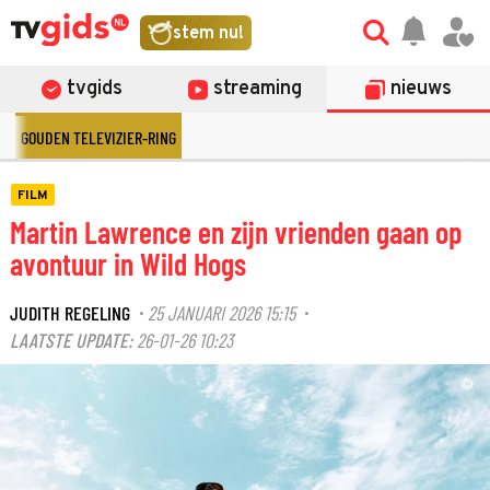
stem nu!
tvgids
streaming
nieuws
GOUDEN TELEVIZIER-RING
FILM
Martin Lawrence en zijn vrienden gaan op
avontuur in Wild Hogs
JUDITH REGELING
25 JANUARI 2026 15:15
·
·
LAATSTE UPDATE:
26-01-26 10:23
©