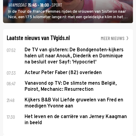
VANMIDDAG
15:45 - 18:00
· SPORT
In de Tour de France Femmes rijden de vrouwen van Sisteron naar
Nice, een 175 kilometer lange rit met een geleidelijke klim in het
midden. Dat is mogelijk niet de zwaarste hindernis, dat is de
temperatuur. Het kan in Nice namelijk bloedheet worden.
Laatste nieuws van TVgids.nl
MEER NIEUWS
07:52
De TV van gisteren: De Bondgenoten-kijkers
halen uit naar Anouk, Diederik en Dominique
na besluit over Sayf: 'Hypocriet'
07:33
Acteur Peter Faber (82) overleden
06:47
Vanavond op TV: De slimste mens België,
Poirot, Mechanic: Resurrection
21:48
Kijkers B&B Vol Liefde gruwelen van Fred en
moedigen Yvonne aan
17:30
Het leven en de carrière van Jerney Kaagman
in beeld