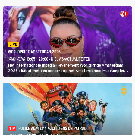
LIVE
WORLDPRIDE AMSTERDAM 2026
VANAVOND
19:05 - 20:00
· NIEUWS/ACTUALITEITEN
Het internationale lhbtqia+-evenement WorldPride Amsterdam
2026 sluit af met een concert op het Amsterdamse Museumplein.
Anita Doth is een van de optredende artiesten. In de jaren 90
veroverde ze de wereld als zangeres van 2Unlimited.
POLICE ACADEMY 4: CITIZENS ON PATROL
TIP