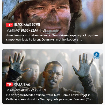
BLACK HAWK DOWN
TIP
VANAVOND
20:00 - 22:44
· FILM
Amerikaanse soldaten denken in Somalië een eigenwijze krijgsheer
simpel een lesje te leren. De aanval met helikopters
verloopt in Black Hawk down dramatisch.
COLLATERAL
TIP
VANAVOND
20:00 - 22:25
· FILM
De doorgewinterde taxichauffeur Max (Jamie Foxx) krijgt in
Collateral een absolute ‘bad guy’ als passagier. Vincent (Tom
Cruise) heeft hem nodig om hem de stad door te loodsen om een