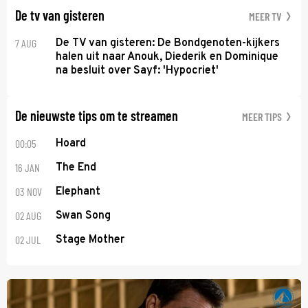
De tv van gisteren
MEER TV
7 AUG
De TV van gisteren: De Bondgenoten-kijkers
halen uit naar Anouk, Diederik en Dominique
na besluit over Sayf: 'Hypocriet'
De nieuwste tips om te streamen
MEER TIPS
00:05
Hoard
16 JAN
The End
03 NOV
Elephant
02 AUG
Swan Song
02 JUL
Stage Mother