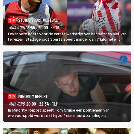
STUDIO SPORT VOETBAL
TIP
VANAVOND
18:55 - 20:00
· SPORT
Feyenoord hoeft voor de eerste wedstrijd van het seizoen niet ver
te reizen. Stadsgenoot Sparta speelt minder dan 7 kilometer
verderop. Feyenoord trok de Spaanse spits Nacho Ferri aan van
KVC Westerlo uit België.
MINORITY REPORT
TIP
VANAVOND
20:00 - 22:34
· FILM
In Minority Report speelt Tom Cruise een politieman van
wie voorspeld wordt dat hij zelf een moord zal plegen.