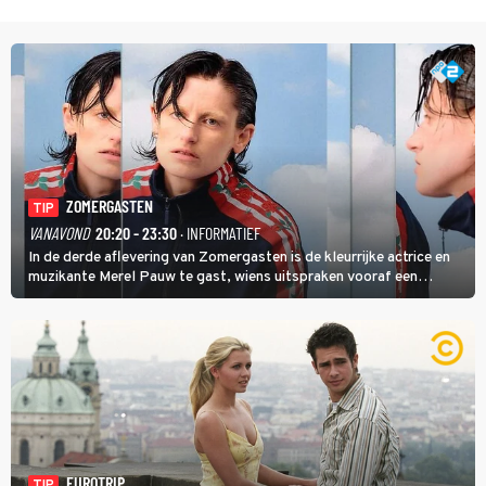
ZOMERGASTEN
TIP
VANAVOND
20:20 - 23:30
· INFORMATIEF
In de derde aflevering van Zomergasten is de kleurrijke actrice en
muzikante Merel Pauw te gast, wiens uitspraken vooraf een
boeiende avond beloven: 'Mijn ideale televisieavond is zoals mijn
identiteit: grenzeloos, absurd en vol angsten'.
EUROTRIP
TIP