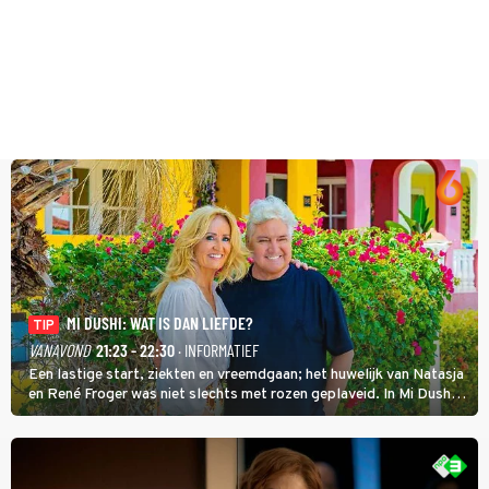
MI DUSHI: WAT IS DAN LIEFDE?
TIP
VANAVOND
21:23 - 22:30
· INFORMATIEF
Een lastige start, ziekten en vreemdgaan; het huwelijk van Natasja
en René Froger was niet slechts met rozen geplaveid. In Mi Dushi:
Wat Is Dan Liefde? neemt Wilfred Genee het showbizzkoppel mee
uit vissen om het over de liefde te hebben.