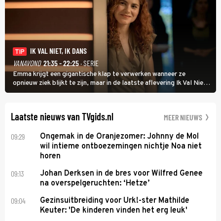
IK VAL NIET, IK DANS
TIP
VANAVOND
21:35 - 22:25
· SERIE
Emma krijgt een gigantische klap te verwerken wanneer ze
opnieuw ziek blijkt te zijn, maar in de laatste aflevering Ik Val Niet,
Ik Dans laat ze zien dat ze niet van plan is op te geven, zelfs als ze
daarvoor een ingrijpende operatie moet ondergaan.
Laatste nieuws van TVgids.nl
MEER NIEUWS
09:29
Ongemak in de Oranjezomer: Johnny de Mol
wil intieme ontboezemingen nichtje Noa niet
horen
09:13
Johan Derksen in de bres voor Wilfred Genee
na overspelgeruchten: ‘Hetze’
09:04
Gezinsuitbreiding voor Urk!-ster Mathilde
Keuter: 'De kinderen vinden het erg leuk'