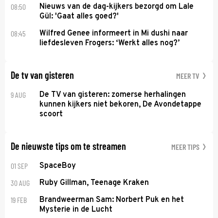
08:50
Nieuws van de dag-kijkers bezorgd om Lale
Gül: 'Gaat alles goed?'
08:45
Wilfred Genee informeert in Mi dushi naar
liefdesleven Frogers: ‘Werkt alles nog?’
De tv van gisteren
MEER TV
9 AUG
De TV van gisteren: zomerse herhalingen
kunnen kijkers niet bekoren, De Avondetappe
scoort
De nieuwste tips om te streamen
MEER TIPS
01 SEP
SpaceBoy
30 AUG
Ruby Gillman, Teenage Kraken
19 FEB
Brandweerman Sam: Norbert Puk en het
Mysterie in de Lucht