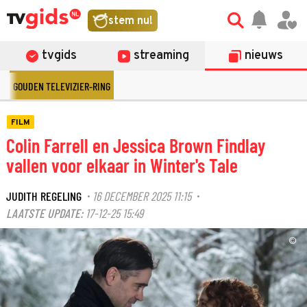
stem nu!
tvgids
streaming
nieuws
GOUDEN TELEVIZIER-RING
FILM
Colin Farrell en Jessica Brown Findlay
vallen voor elkaar in Winter's Tale
JUDITH REGELING
16 DECEMBER 2025 11:15
·
·
LAATSTE UPDATE:
17-12-25 15:49
©