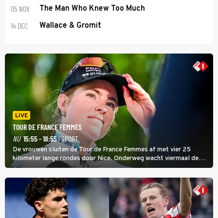
05 NOV
The Man Who Knew Too Much
14 DEC
Wallace & Gromit
LIVE
TOUR DE FRANCE FEMMES
NU
15:55 - 18:55
· SPORT
De vrouwen sluiten de Tour de France Femmes af met vier 25
kilometer lange rondes door Nice. Onderweg wacht viermaal de
zware Col d'Èze. Aan de finish op de Promenade des Anglais krijgt
de eindwinnaar de laatste gele trui.