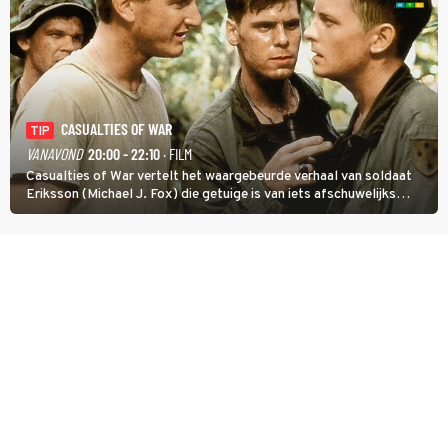
CASUALTIES OF WAR
TIP
VANAVOND
20:00 - 22:10
· FILM
Casualties of War vertelt het waargebeurde verhaal van soldaat
Eriksson (Michael J. Fox) die getuige is van iets afschuwelijks
tijdens de Vietnamoorlog. Hij besluit uit de school te klappen.