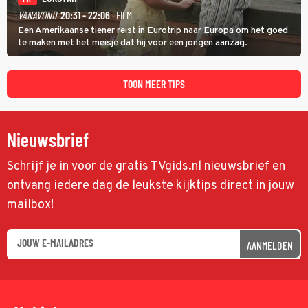
VANAVOND
20:31 - 22:06
· FILM
Een Amerikaanse tiener reist in Eurotrip naar Europa om het goed
te maken met het meisje dat hij voor een jongen aanzag.
TOON MEER TIPS
Nieuwsbrief
Schrijf je in voor de gratis TVgids.nl nieuwsbrief en
ontvang iedere dag de leukste kijktips direct in jouw
mailbox!
AANMELDEN